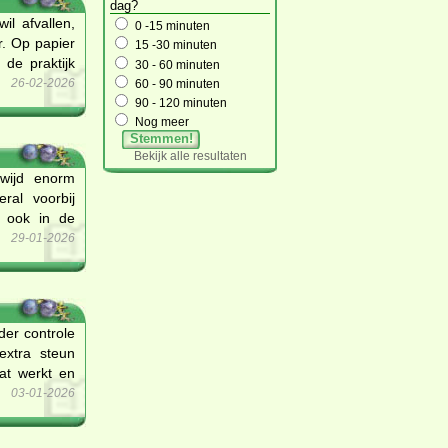
dag?
l afvallen,
0 -15 minuten
r. Op papier
15 -30 minuten
 de praktijk
30 - 60 minuten
26-02-2026
60 - 90 minuten
90 - 120 minuten
Nog meer
Stemmen!
Bekijk alle resultaten
dwijd enorm
ral voorbij
r ook in de
29-01-2026
er controle
extra steun
wat werkt en
03-01-2026