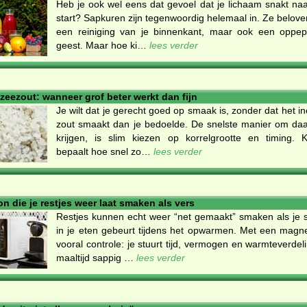
Heb je ook wel eens dat gevoel dat je lichaam snakt naa
start? Sapkuren zijn tegenwoordig helemaal in. Ze beloven
een reiniging van je binnenkant, maar ook een oppep
geest. Maar hoe ki…
lees verder
 zeezout: wanneer grof beter werkt dan fijn
Je wilt dat je gerecht goed op smaak is, zonder dat het i
zout smaakt dan je bedoelde. De snelste manier om daa
krijgen, is slim kiezen op korrelgrootte en timing. K
bepaalt hoe snel zo…
lees verder
n die je restjes weer laat smaken als vers
Restjes kunnen echt weer “net gemaakt” smaken als je 
in je eten gebeurt tijdens het opwarmen. Met een magn
vooral controle: je stuurt tijd, vermogen en warmteverdeli
maaltijd sappig …
lees verder