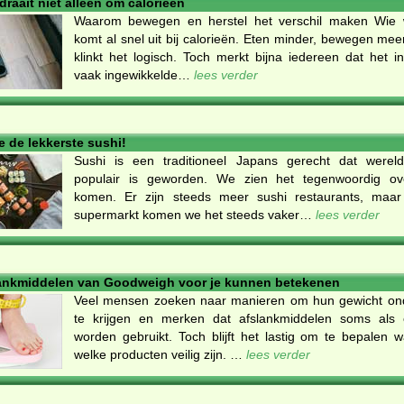
draait niet alleen om calorieën
Waarom bewegen en herstel het verschil maken Wie wi
komt al snel uit bij calorieën. Eten minder, bewegen mee
klinkt het logisch. Toch merkt bijna iedereen dat het in
vaak ingewikkelde…
lees verder
e de lekkerste sushi!
Sushi is een traditioneel Japans gerecht dat werel
populair is geworden. We zien het tegenwoordig ove
komen. Er zijn steeds meer sushi restaurants, maa
supermarkt komen we het steeds vaker…
lees verder
lankmiddelen van Goodweigh voor je kunnen betekenen
Veel mensen zoeken naar manieren om hun gewicht ond
te krijgen en merken dat afslankmiddelen soms als 
worden gebruikt. Toch blijft het lastig om te bepalen 
welke producten veilig zijn. …
lees verder