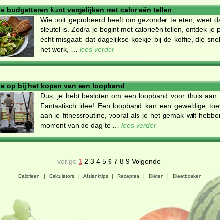
e budgetteren kunt vergelijken met calorieën tellen
Wie ooit geprobeerd heeft om gezonder te eten, weet da
sleutel is. Zodra je begint met calorieën tellen, ontdek je
écht misgaat: dat dagelijkse koekje bij de koffie, die sne
het werk, …
lees verder
 je op bij het kopen van een loopband
Dus, je hebt besloten om een loopband voor thuis aan 
Fantastisch idee! Een loopband kan een geweldige toev
aan je fitnessroutine, vooral als je het gemak wilt hebb
moment van de dag te …
lees verder
vorige
1
2
3
4
5
6
7
8
9
Volgende
Calorieen
|
Calculators
|
Afslanktips
|
Recepten
|
Diëten
|
Dieetboeken