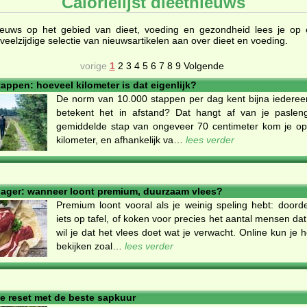
Calorielijst dieetnieuws
ieuws op het gebied van dieet, voeding en gezondheid lees je op cal
veelzijdige selectie van nieuwsartikelen aan over dieet en voeding.
vorige
1
2
3
4
5
6
7
8
9
Volgende
tappen: hoeveel kilometer is dat eigenlijk?
De norm van 10.000 stappen per dag kent bijna iederee
betekent het in afstand? Dat hangt af van je pasleng
gemiddelde stap van ongeveer 70 centimeter kom je op
kilometer, en afhankelijk va…
lees verder
lager: wanneer loont premium, duurzaam vlees?
Premium loont vooral als je weinig speling hebt: door
iets op tafel, of koken voor precies het aantal mensen dat
wil je dat het vlees doet wat je verwacht. Online kun je h
bekijken zoal…
lees verder
se reset met de beste sapkuur