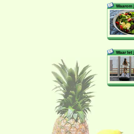
Waarom j
Waar let