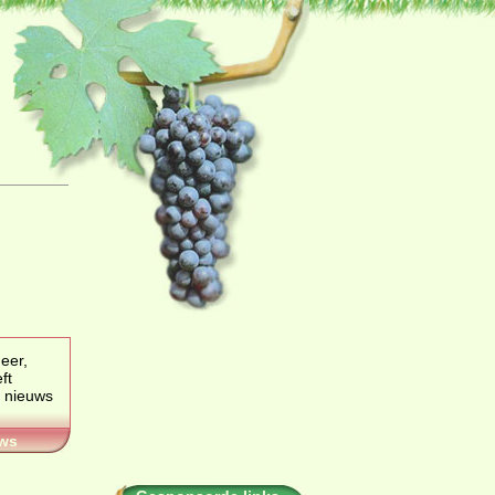
eer,
e nieuws
ws