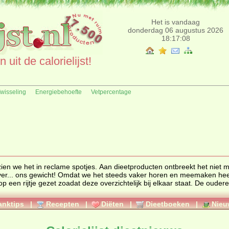
Het is vandaag
donderdag 06 augustus 2026
18:17:08
uit de calorielijst!
fwisseling
Energiebehoefte
Vetpercentage
zien we het in reclame spotjes. Aan dieetproducten ontbreekt het niet m
dat we het steeds vaker horen en meemaken heeft
 op een rijtje gezet zoadat deze overzichtelijk bij elkaar staat. De ouder
anktips
|
Recepten
|
Diëten
|
Dieetboeken
|
Nieu