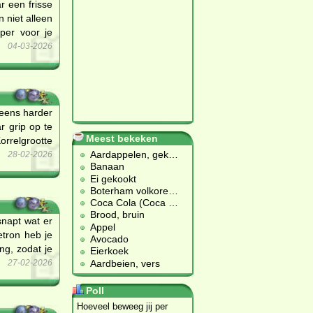
r een frisse
 niet alleen
per voor je
04-03-2026
neens harder
r grip op te
Meest bekeken
orrelgrootte
Aardappelen, gek
…
28-02-2026
Banaan
Ei gekookt
Boterham volkore
…
Coca Cola (Coca
…
Brood, bruin
snapt wat er
Appel
etron heb je
Avocado
ng, zodat je
Eierkoek
Aardbeien, vers
27-02-2026
Poll
Hoeveel beweeg jij per