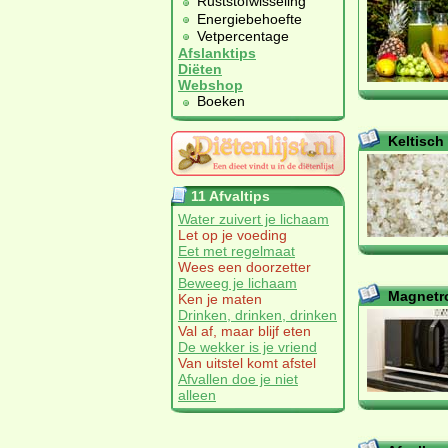
Ruststofwisseling
Energiebehoefte
Vetpercentage
Afslanktips
Diëten
Webshop
Boeken
Keltisch
11 Afvaltips
Water zuivert je lichaam
Let op je voeding
Eet met regelmaat
Wees een doorzetter
Beweeg je lichaam
Magnetro
Ken je maten
Drinken, drinken, drinken
Val af, maar blijf eten
De wekker is je vriend
Van uitstel komt afstel
Afvallen doe je niet
alleen