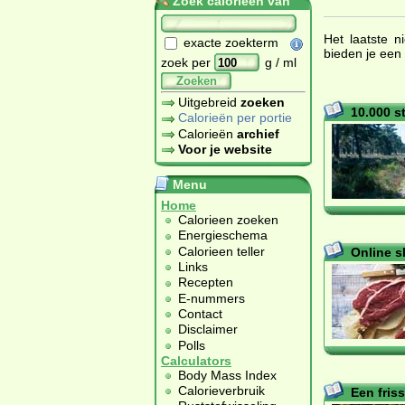
Zoek calorieën van
Het laatste n
exacte zoekterm
bieden je een 
zoek per
g / ml
Zoeken
Uitgebreid
zoeken
10.000 s
Calorieën per portie
Calorieën
archief
Voor je website
Menu
Home
Calorieen zoeken
Energieschema
Calorieen teller
Online s
Links
Recepten
E-nummers
Contact
Disclaimer
Polls
Calculators
Body Mass Index
Calorieverbruik
Een fris