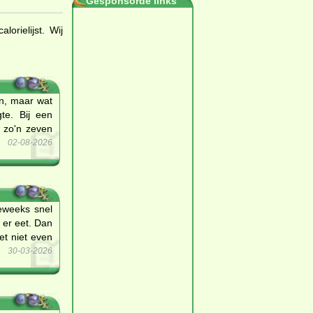
Gesponsorde links
orielijst. Wij
n, maar wat
te. Bij een
 zo'n zeven
02-08-2026
deweeks snel
 er eet. Dan
et niet even
30-03-2026