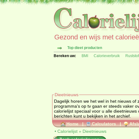
Gezond en wijs met calorieën 
Top dieet producten
Bereken uw:
BMI
Calorieverbruik
Ruststo
Dieetnieuws
Dagelijk horen we het wel in het nieuws of 
programma's op tv gaan er steeds vaker over... ons gewicht! Om
calorielijst speciaal voor u alle dieetnieuws
berichten kunt u bekijken in het archief.
Home
|
Calculators
|
Afsl
•
Calorielijst
»
Dieetnieuws