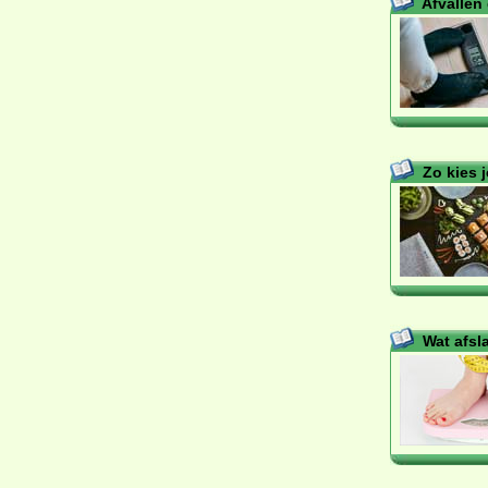
Afvallen 
Zo kies j
Wat afs