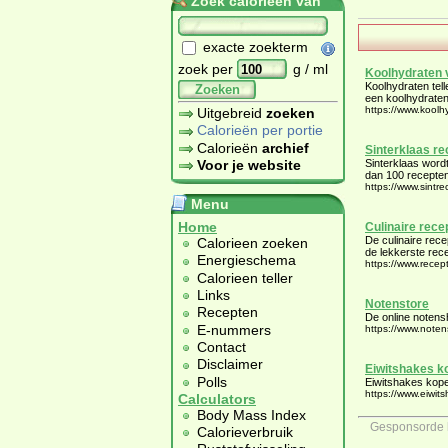
Zoek calorieën van
exacte zoekterm
zoek per
g / ml
Koolhydraten 
Koolhydraten tell
Zoeken
een koolhydraten
https://www.koolh
Uitgebreid
zoeken
Calorieën per portie
Calorieën
archief
Sinterklaas r
Voor je website
Sinterklaas word
dan 100 recepten
https://www.sintre
Menu
Home
Culinaire rece
De culinaire rec
Calorieen zoeken
de lekkerste rec
Energieschema
https://www.recep
Calorieen teller
Links
Notenstore
Recepten
De online notens
E-nummers
https://www.noten
Contact
Disclaimer
Eiwitshakes k
Polls
Eiwitshakes kop
https://www.eiwits
Calculators
Body Mass Index
Gesponsorde l
Calorieverbruik