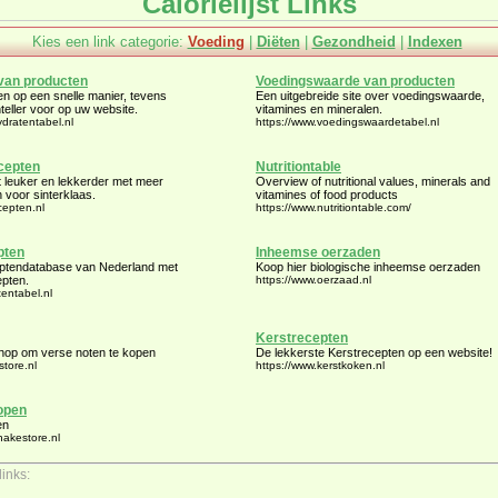
Calorielijst Links
Kies een link categorie:
Voeding
|
Diëten
|
Gezondheid
|
Indexen
van producten
Voedingswaarde van producten
en op een snelle manier, tevens
Een uitgebreide site over voedingswaarde,
teller voor op uw website.
vitamines en mineralen.
ydratentabel.nl
https://www.voedingswaardetabel.nl
ecepten
Nutritiontable
t leuker en lekkerder met meer
Overview of nutritional values, minerals and
 voor sinterklaas.
vitamines of food products
cepten.nl
https://www.nutritiontable.com/
pten
Inheemse oerzaden
eptendatabase van Nederland met
Koop hier biologische inheemse oerzaden
epten.
https://www.oerzaad.nl
tentabel.nl
Kerstrecepten
hop om verse noten te kopen
De lekkerste Kerstrecepten op een website!
store.nl
https://www.kerstkoken.nl
open
en
hakestore.nl
inks: