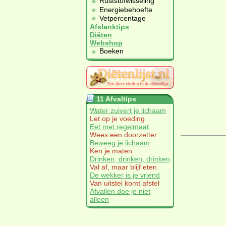
Ruststofwisseling
Energiebehoefte
Vetpercentage
Afslanktips
Diëten
Webshop
Boeken
11 Afvaltips
Water zuivert je lichaam
Let op je voeding
Eet met regelmaat
Wees een doorzetter
Beweeg je lichaam
Ken je maten
Drinken, drinken, drinken
Val af, maar blijf eten
De wekker is je vriend
Van uitstel komt afstel
Afvallen doe je niet
alleen