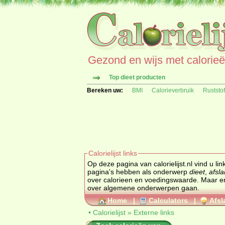
Gezond en wijs met calorieën 
Top dieet producten
Bereken uw:
BMI
Calorieverbruik
Ruststo
Calorielijst links
Op deze pagina van calorielijst.nl vind u li
pagina's hebben als onderwerp
dieet
,
afsl
over calorieen en voedingswaarde. Maar er staan ook site's of startpagina's tussen die naast voeding en gezondheod ook
over algemene onderwerpen gaan.
Home
|
Calculators
|
Afsl
•
Calorielijst
»
Externe links