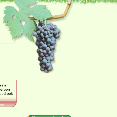
werpen
ws