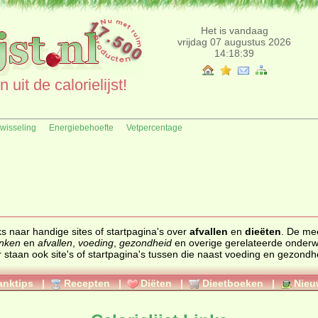
Het is vandaag
vrijdag 07 augustus 2026
14:18:39
uit de calorielijst!
fwisseling
Energiebehoefte
Vetpercentage
nks naar handige sites of startpagina's over
afvallen
en
dieëten
. De meeste
anken
en
afvallen
,
voeding
,
gezondheid
en overige gerelateerde onder
anktips
|
Recepten
|
Diëten
|
Dieetboeken
|
Nieu