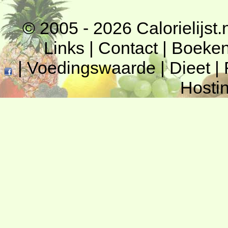
© 2005 - 2026
Calorielijst.
Links
|
Contact
|
Boeke
|
Voedingswaarde
|
Dieet
|
Hosti