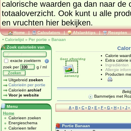
calorische waarden ga dan naar de calorielijst voor een
totaaloverzicht. Ook kunt u alle pro
en vruchten
hier bekijken.
Home
|
Calculators
|
Afslanktips
|
Recepten
•
Calorielijst
»
Per portie
»
Banaan
Zoek calorieën van
Calor
Calorie waar
Extra calorie 
exacte zoekterm
Ingrediënten
zoek per
g / ml
Allergie infor
Zoeken
Producten me
Uitgebreid
zoeken
Calorieën per portie
Calorieën
archief
Beki
Voor je website
Bammetjes met Rozi
Menu
A
•
B
•
C
•
D
•
E
•
F
•
G
•
H
•
I
•
J
•
Home
Calorieen zoeken
Energieschema
Portie Banaan
Calorieen teller