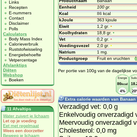
Productnaam
Banaan
Links
Eenheid
100 gr.
Recepten
E-nummers
Kcal
86
kcal
Contact
kJoule
363 kjoule
Disclaimer
Eiwit
1,2 gr.
•
Polls
Koolhydraten
18,8 gr.
•
Calculators
Body Mass Index
Vet
0,2 gr.
•
Calorieverbruik
Voedingsvezel
2,0 gr.
•
Ruststofwisseling
Natrium
1 mg.
Energiebehoefte
Productgroep
Fruit en vruchten
Vetpercentage
Afslanktips
Diëten
Per portie van 100g van de dagelijkse vo
Webshop
Energie
Suik
Boeken
86
18.
kcal
4%
20
Extra calorie waarden van Banaan
Verzadigd vet: 0,0 g
11 Afvaltips
Enkelvoudig onverzadigd v
Water zuivert je lichaam
Let op je voeding
Meervoudig onverzadigd ve
Eet met regelmaat
Cholesterol: 0,0 mg
Wees een doorzetter
Beweeg je lichaam