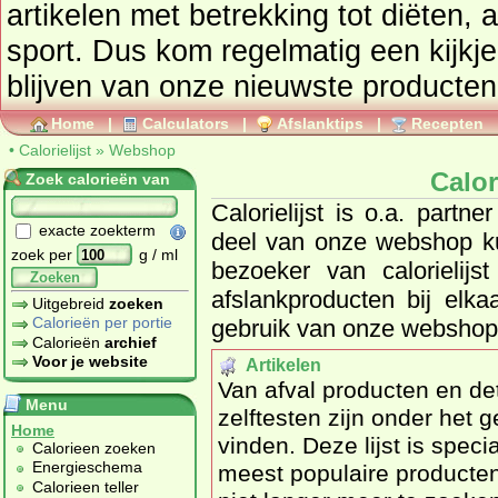
artikelen met betrekking tot diëten, a
sport. Dus kom regelmatig een kijk
blijven van onze nieuwste producten
Home
|
Calculators
|
Afslanktips
|
Recepten
•
Calorielijst
»
Webshop
Calor
Zoek calorieën van
Calorielijst is o.a. part
exacte zoekterm
deel van onze webshop kun
zoek per
g / ml
bezoeker van calorielij
Zoeken
afslankproducten bij elka
Uitgebreid
zoeken
Calorieën per portie
gebruik van onze webshop
Calorieën
archief
Voor je website
Artikelen
Van afval producten en det
Menu
zelftesten zijn onder het g
Home
vinden. Deze lijst is speciaal 
Calorieen zoeken
Energieschema
meest populaire producten 
Calorieen teller