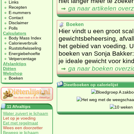
niet langer meer te zoeke
Links
ga naar artikelen overz
Recepten
E-nummers
Contact
Disclaimer
Boeken
Polls
Hier vindt u een groot sc
Calculators
gewichtsbeheersing, afvall
Body Mass Index
Calorieverbruik
het gebied van voeding. U vindt hier ook tevens de nieuwste
Ruststofwisseling
boeken van Sonja Bakker: 
Energiebehoefte
Vetpercentage
je ideale gewicht voor kind
Afslanktips
ga naar boeken overzi
Diëten
Webshop
Boeken
Dieetboeken op calorielijst
11 Afvaltips
Water zuivert je lichaam
Let op je voeding
Eet met regelmaat
Wees een doorzetter
Beweeg je lichaam