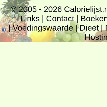
© 2005 - 2026
Calorielijst.
Links
|
Contact
|
Boeke
|
Voedingswaarde
|
Dieet
|
Hosti