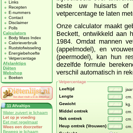
Links
beste uw huisarts of
Recepten
vetpercentage te laten met
E-nummers
Contact
Disclaimer
Onze calculator maakt ge
Polls
Beckett, ontwikkeld aan h
Calculators
Body Mass Index
1984. Omdat mannen vet 
Calorieverbruik
(appelmodel), en vrouwe
Ruststofwisseling
Energiebehoefte
(peermodel), kan hun res
Vetpercentage
dezelfde formule bereken
Afslanktips
Diëten
verschil automatisch in rek
Webshop
Boeken
Vetpercentage
Leeftijd
jaar
Lengte
cm.
Gewicht
kg.
11 Afvaltips
Middel omtrek
cm.
Water zuivert je lichaam
Let op je voeding
Nek omtrek
cm.
Eet met regelmaat
Heup omtrek (Vrouwen)
cm.
Wees een doorzetter
Beweeg je lichaam