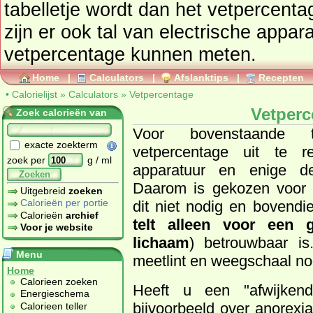
tabelletje wordt dan het vetpercent
zijn er ook tal van electrische appar
vetpercentage kunnen meten.
Home
|
Calculators
|
Afslanktips
|
Recepten
•
Calorielijst
»
Calculators
»
Vetpercentage
Vetperc
Zoek calorieën van
Voor bovenstaande
exacte zoekterm
vetpercentage uit te r
zoek per
g / ml
apparatuur en enige des
Zoeken
Daarom is gekozen voor 
Uitgebreid
zoeken
Calorieën per portie
dit niet nodig en bovendie
Calorieën
archief
telt alleen voor een
Voor je website
lichaam
) betrouwbaar is
Menu
meetlint en weegschaal no
Home
Calorieen zoeken
Heeft u een "afwijken
Energieschema
bijvoorbeeld over anorexia
Calorieen teller