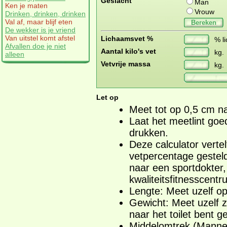
Geslacht
Man
Ken je maten
Vrouw
Drinken, drinken, drinken
Val af, maar blijf eten
Bereken
De wekker is je vriend
Van uitstel komt afstel
Lichaamsvet %
% l
Afvallen doe je niet
Aantal kilo's vet
kg.
alleen
Vetvrije massa
kg.
Let op
Meet tot op 0,5 cm n
Laat het meetlint goe
drukken.
Deze calculator verte
vetpercentage gesteld
naar een sportdokter, s
kwaliteitsfitnesscent
Lengte: Meet uzelf op
Gewicht: Meet uzelf z
naar het toilet bent g
Middelomtrek (Mannen)