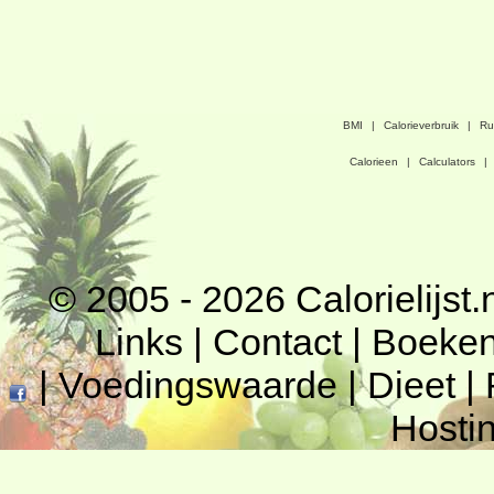
BMI
|
Calorieverbruik
|
Ru
Calorieen
|
Calculators
|
© 2005 - 2026
Calorielijst.
Links
|
Contact
|
Boeke
|
Voedingswaarde
|
Dieet
|
Hosti