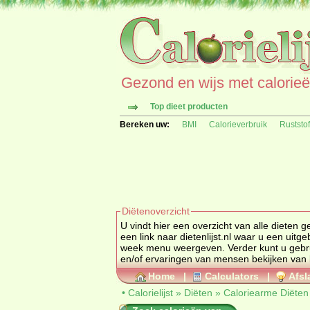
Gezond en wijs met calorieën 
Top dieet producten
Bereken uw:
BMI
Calorieverbruik
Ruststo
Diëtenoverzicht
U vindt hier een overzicht van alle dieten 
een link naar
dietenlijst.nl
waar u een uitgeb
week menu weergeven. Verder kunt u gebr
en/of ervaringen van mensen bekijken v
Home
|
Calculators
|
Afsl
•
Calorielijst
»
Diëten
»
Caloriearme Diëten