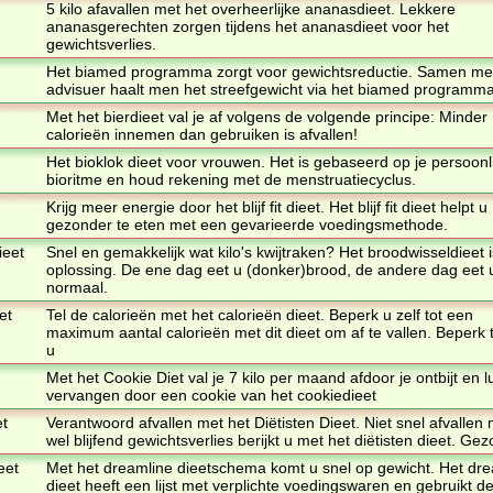
5 kilo afavallen met het overheerlijke ananasdieet. Lekkere
ananasgerechten zorgen tijdens het ananasdieet voor het
gewichtsverlies.
Het biamed programma zorgt voor gewichtsreductie. Samen me
advisuer haalt men het streefgewicht via het biamed programma
Met het bierdieet val je af volgens de volgende principe: Minder
calorieën innemen dan gebruiken is afvallen!
Het bioklok dieet voor vrouwen. Het is gebaseerd op je persoonl
bioritme en houd rekening met de menstruatiecyclus.
Krijg meer energie door het blijf fit dieet. Het blijf fit dieet helpt u
gezonder te eten met een gevarieerde voedingsmethode.
ieet
Snel en gemakkelijk wat kilo's kwijtraken? Het broodwisseldieet 
oplossing. De ene dag eet u (donker)brood, de andere dag eet 
normaal.
et
Tel de calorieën met het calorieën dieet. Beperk u zelf tot een
maximum aantal calorieën met dit dieet om af te vallen. Beperk
u
Met het Cookie Diet val je 7 kilo per maand afdoor je ontbijt en l
vervangen door een cookie van het cookiedieet
et
Verantwoord afvallen met het Diëtisten Dieet. Niet snel afvallen
wel blijfend gewichtsverlies berijkt u met het diëtisten dieet. Ge
eet
Met het dreamline dieetschema komt u snel op gewicht. Het dr
dieet heeft een lijst met verplichte voedingswaren en gebruikt de