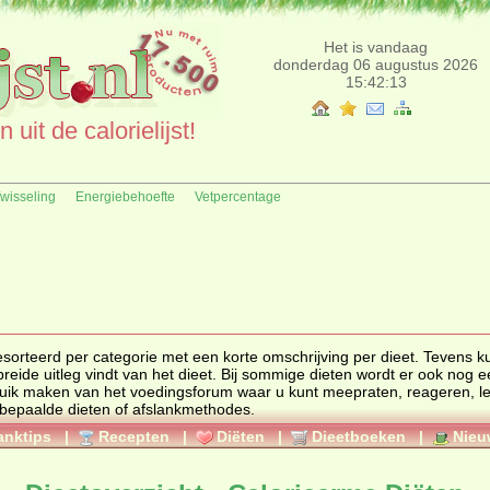
Het is vandaag
donderdag 06 augustus 2026
15:42:14
uit de calorielijst!
fwisseling
Energiebehoefte
Vetpercentage
gesorteerd per categorie met een korte omschrijving per
dieet
. Tevens ku
reide uitleg vindt van het dieet. Bij sommige dieten wordt er ook nog e
uik maken van het
voedingsforum
waar u kunt meepraten, reageren, l
an bepaalde dieten of afslankmethodes.
anktips
|
Recepten
|
Diëten
|
Dieetboeken
|
Nieu