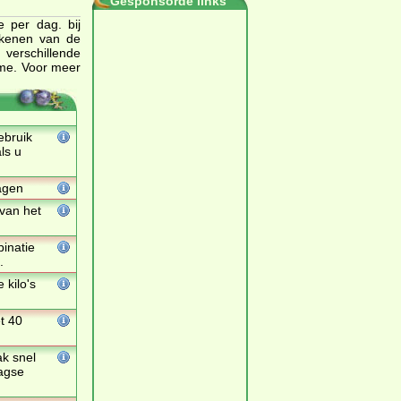
Gesponsorde links
e per dag. bij
rekenen van de
 verschillende
ame. Voor meer
ebruik
ls u
dagen
 van het
binatie
.
 kilo's
t 40
k snel
aagse