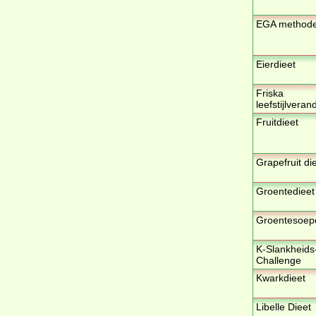
EGA method
Eierdieet
Friska
leefstijlveran
Fruitdieet
Grapefruit di
Groentedieet
Groentesoep
K-Slankheids
Challenge
Kwarkdieet
Libelle Dieet