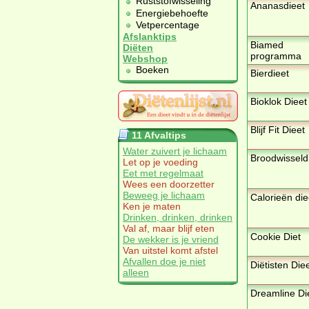
Ruststofwisseling
Ananasdieet
Energiebehoefte
Vetpercentage
Afslanktips
Biamed
Diëten
programma
Webshop
Boeken
Bierdieet
Bioklok Dieet
Blijf Fit Dieet
11 Afvaltips
Water zuivert je lichaam
Broodwisseld
Let op je voeding
Eet met regelmaat
Wees een doorzetter
Beweeg je lichaam
Calorieën die
Ken je maten
Drinken, drinken, drinken
Val af, maar blijf eten
Cookie Diet
De wekker is je vriend
Van uitstel komt afstel
Afvallen doe je niet
Diëtisten Die
alleen
Dreamline Di