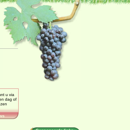
nt u via
en dag of
ezen
ws