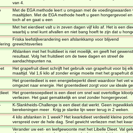
van 4.
e
Met de EGA methode leert u omgaan met de voedingswaarden 
maaltijden. Met de EGA methode heeft u geen hongergevoel en 
toch af en gaat u een
Met het eierdieet valt u in zeven dagen vijf kilo af. Het is een die
waarbij u snel kunt afvallen en niet bang hoeft te zijn dat u honge
Friska leefstijlverandering een afslankkamp voor blijvend
dering
grewichtsverlies
Afslanken met het fruitdieet is niet moeilijk, en geeft het gewens
resultaat. Volg het fruitdieet om de twee dagen en streef de
aandachtspunten na.
eet
Het grapefruit dieet schrijft het gebruik van grapefruit voor bij el
maaltijd. Val 1,6 kilo af zonder enige moeite met het grapefruit d
Het groentedieet is een energiebeperkt dieet waardoor het vet 
omgezet naar energie. Het groentedieet zorgt voor uw ideale ge
dieet
Het groentesoepdieet is een dieet om snel wat overtollige kilootj
verliezen. Het gaat gemakkelijk en snel zonder hongergevoel.
-
K-Slankheids-Challenge is een dieet dat werkt. Geen ingewikkel
berekeningen meer . Krijg je slanke lijn weer terug in 2 weken.
4 kilo afslanken in 1 week? Het kwarkdieet verdeeld kleine porti
verspreid over de hele dag. Snel gewicht verliezen met het kwar
Verander uw eet- en leefgewoonte met het Libelle Dieet. Val gele