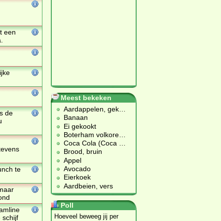
t een
.
ijke
Meest bekeken
Aardappelen, gek
…
is de
Banaan
u
Ei gekookt
Boterham volkore
…
Coca Cola (Coca
…
 tevens
Brood, bruin
Appel
Avocado
unch te
Eierkoek
Aardbeien, vers
 maar
zond
Poll
eamline
Hoeveel beweeg jij per
 schijf