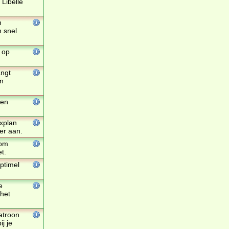
Libelle
n
n snel
 op
angt
en
ten
axplan
er aan.
kom
t.
ptimel
e
 het
atroon
j je