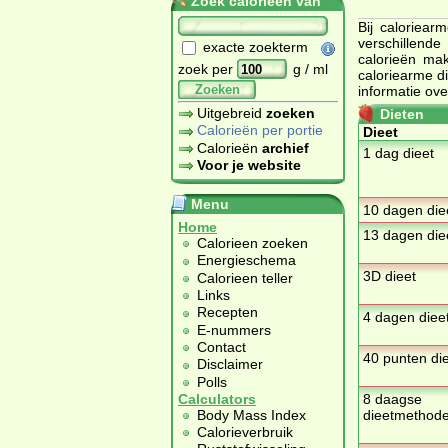
Zoek calorieën van
Bij caloriear
verschillende
exacte zoekterm
calorieën mak
zoek per
g / ml
caloriearme d
Zoeken
informatie ove
Uitgebreid
zoeken
Dieten
Calorieën per portie
Dieet
Calorieën
archief
1 dag dieet
Voor je website
Menu
10 dagen die
Home
13 dagen die
Calorieen zoeken
Energieschema
3D dieet
Calorieen teller
Links
Recepten
4 dagen diee
E-nummers
Contact
40 punten di
Disclaimer
Polls
Calculators
8 daagse
Body Mass Index
dieetmethod
Calorieverbruik