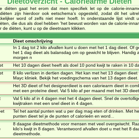
Dieetoverzicht - Caloriearme Diëten
me diëten gaat het erom dat men specifiek let op de calorie-innam
 diëten zijn hierdoor ook eetschema’s opgesteld, zodat dit het uit
kelijker word of zelfs niet meer hoeft. In onderstaande lijst vindt u
iëten, die dus als doel hebben 'het bewust worden van de calorie-inn
r de diëten, kunt u op de dieetnaam klikken.
Dieet omschrijving
In 1 dag tot 2 kilo afvallen kunt u doen met het 1 dag dieet. Of g
het 1 dag dieet als balansdag om op gewicht te blijven. Handig a
morgen n
et
Het 10 dagen dieet heeft als doel 10 pond kwijt te raken in 10 
et
8 kilo verlizen in dertien dagen. Het kan met het 13 dagen dieet
Mayc kliniek. Bekijk het voedingschema van het 13 dagen dieet.
Het 3D dieet of het designerdieet is een caloriearm dieet in com
met een proteïne dieet. Val 5 kilo af per maand met het 3D dieet
t
Val 5 kilo af in 4 dagen met het 4 dagen dieet. Snel de overtollige
kwijtraken met een snel dieet in 4 dagen.
eet
Tel het aantal punten wat u per dag mag eten of drinken. Met he
punten dieet tel je de punten of calorieën en word...
8 daagse dieetmethode voor mensen met veel overgeiwcht. Raa
e
kilo's kwijt in 8 dagen. Verantwoord afvallen doet u met het 8 d
dieetmethode.