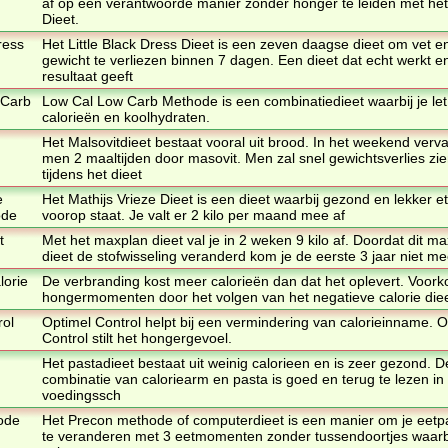
af op een verantwoorde manier zonder honger te leiden met het 
Dieet.
ress
Het Little Black Dress Dieet is een zeven daagse dieet om vet e
gewicht te verliezen binnen 7 dagen. Een dieet dat echt werkt e
resultaat geeft
 Carb
Low Cal Low Carb Methode is een combinatiedieet waarbij je let
calorieën en koolhydraten.
Het Malsovitdieet bestaat vooral uit brood. In het weekend verv
men 2 maaltijden door masovit. Men zal snel gewichtsverlies zi
tijdens het dieet
e
Het Mathijs Vrieze Dieet is een dieet waarbij gezond en lekker e
ode
voorop staat. Je valt er 2 kilo per maand mee af
t
Met het maxplan dieet val je in 2 weken 9 kilo af. Doordat dit m
dieet de stofwisseling veranderd kom je de eerste 3 jaar niet me
lorie
De verbranding kost meer calorieën dan dat het oplevert. Voor
hongermomenten door het volgen van het negatieve calorie diee
rol
Optimel Control helpt bij een vermindering van calorieinname. O
Control stilt het hongergevoel.
Het pastadieet bestaat uit weinig calorieen en is zeer gezond. D
combinatie van caloriearm en pasta is goed en terug te lezen in
voedingssch
ode
Het Precon methode of computerdieet is een manier om je eetp
te veranderen met 3 eetmomenten zonder tussendoortjes waarbi