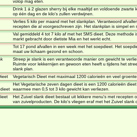
volop mag eten.
Drink 1 á 2 glazen sherry bij elke maaltijd en voldoende zwarte k
op één dag en de kilo's zullen verdwijnen.
Verlies 5 kilo per maand met het slankplan. Verantwoord afvalle
recepten die al voorgeschreven zijn. Het slankplan is simpel en 
Val gemiddeld 4 tot 7 kilo af met het SMS dieet. Deze methode i
markt gebracht door dietiste Mia en het werkt echt.
Tot 17 pond afvallen in een week met het soepdieet. Het soepdi
maat uw lichaam gezond en schoon.
nk
Streep je slank is een verantwoorde manier om gewicht te verli
Ruimte voor lekkernijen en gewoon eten heeft u tijdens het stree
slank plan.
ieet
Vegetarisch Dieet met maximaal 1200 calorieën en veel groente
Het Vegetarische zeven dagen dieet is een 1200 calorieën dieet
dieet
waarmee men 0,5 tot 3 kilo gewicht kan verliezen.
dieet
Het Zuivel slank dieet bestaat uit lekkere menu's met recepten 
van zuivelproducten. De kilo's vliegen eraf met het Zuivel slank d