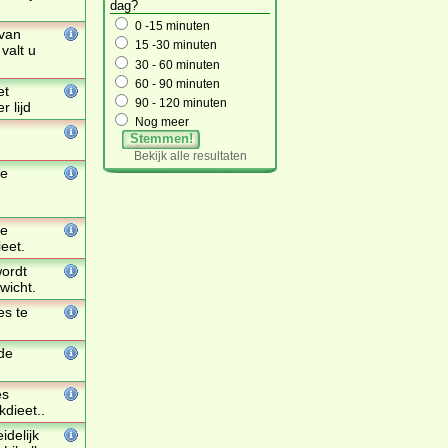
dag?
0 -15 minuten
van
15 -30 minuten
valt u
30 - 60 minuten
60 - 90 minuten
et
90 - 120 minuten
r lijd
Nog meer
Stemmen!
Bekijk alle resultaten
te
ke
ieet.
wordt
wicht.
es te
de
es
kdieet..
idelijk