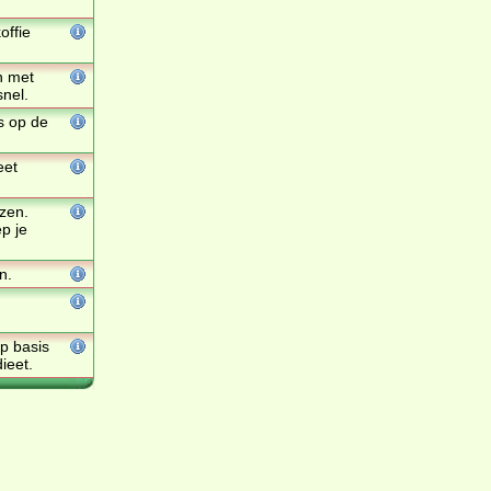
offie
n met
snel.
s op de
eet
ezen.
p je
n.
op basis
ieet.