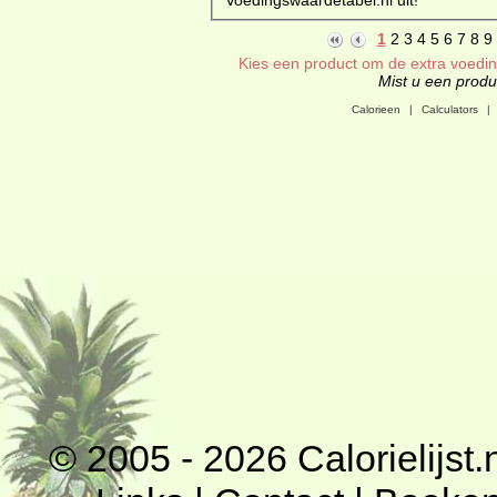
1
2
3
4
5
6
7
8
9
Kies een product om de extra voeding
Mist u een produc
Calorieen
|
Calculators
|
© 2005 - 2026
Calorielijst.