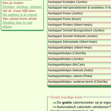
Aardappel Kroketjes (Jumbo)
Ken je maten
Drinken, drinken, drinken
Aardappel met sperziebonen & rundvlees, 6 
Val af, maar blijf eten
Aardappel Puree (Jumbo)
De wekker is je vriend
Van uitstel komt afstel
Aardappel Puree (Knorr)
Afvallen doe je niet
Aardappel Rösties (Albert Heijn))
alleen
Aardappel Schotel Bourgondisch (Jumbo)
Aardappel Schotel Hollands (Jumbo)
Aardappel Zalmsalade (Albert Heijn)
Aardappelballetjes (Albert Heijn)
Aardappelblokjes (CêlaVíta)
Aardappelblokjes (Jumbo)
Aardappelblokjes (McCain)
Aardappelblokjes Gekruid (Aviko)
Aardappelblokjes, naturel (Peka)
Aardappelblokjes, oosterse kerrie (CêlaVíta)
Gratis handige tools
De
gratis
caloriezoeker op je eige
Automatisch calorieën uitrekenen
Voedingswaardetabel.nl uit!