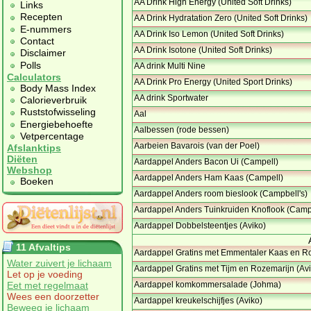
AA Drink High Energy (United Soft Drinks)
Links
Recepten
AA Drink Hydratation Zero (United Soft Drinks)
E-nummers
AA Drink Iso Lemon (United Soft Drinks)
Contact
AA Drink Isotone (United Soft Drinks)
Disclaimer
Polls
AA drink Multi Nine
Calculators
AA Drink Pro Energy (United Sport Drinks)
Body Mass Index
AA drink Sportwater
Calorieverbruik
Ruststofwisseling
Aal
Energiebehoefte
Aalbessen (rode bessen)
Vetpercentage
Aarbeien Bavarois (van der Poel)
Afslanktips
Diëten
Aardappel Anders Bacon Ui (Campell)
Webshop
Aardappel Anders Ham Kaas (Campell)
Boeken
Aardappel Anders room bieslook (Campbell's)
Aardappel Anders Tuinkruiden Knoflook (Camp
Aardappel Dobbelsteentjes (Aviko)
11 Afvaltips
Aardappel Gratins met Emmentaler Kaas en R
Water zuivert je lichaam
Aardappel Gratins met Tijm en Rozemarijn (Avi
Let op je voeding
Eet met regelmaat
Aardappel komkommersalade (Johma)
Wees een doorzetter
Aardappel kreukelschijfjes (Aviko)
Beweeg je lichaam