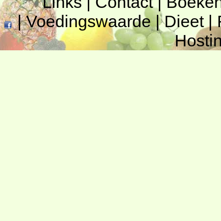
Links
|
Contact
|
Boeke
|
Voedingswaarde
|
Dieet
|
Hosti