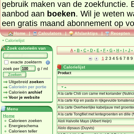
gebruik maken van de zoekfunctie. 
aanbod aan
boeken
. Wil je weten 
een gratis maand abonnement op
vo
Home
|
Calculators
|
Afslanktips
|
Recepten
•
Calorielijst
Zoek calorieën van
A
•
B
•
C
•
D
•
E
•
F
•
G
•
H
•
I
•
J
•
1
2
3
4
5
6
7
8
9
exacte zoekterm
Calorielijst
zoek per
g / ml
Product
Zoeken
Uitgebreid
zoeken
Calorieën per portie
Calorieën
archief
A la carte Chili con carne met koriander (Nutrici
Voor je website
A la carte Kip en pasta in rijkgevulde tomatensa
A la carte Overheerlijke kabeljauw met groenten 
Menu
A la carte Tongfilet met lentegroenten en dille (N
Home
Calorieen zoeken
Aïoli Halvolle Mayo (Albert Heijn)
Energieschema
Aïolo dipsaus (Duyvis)
Calorieen teller