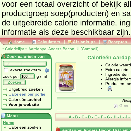
voor een totaal overzicht of bekijk alle producten uit de
productgroep
soep(producten) en s
de uitgebreide calorie informatie, in
informatie als deze beschikbaar zijn.
Home
|
Calculators
|
Afslanktips
|
Recepten
•
Calorielijst
»
Aardappel Anders Bacon Ui (Campell)
Zoek calorieën van
Calorieën Aardap
Calorie waar
Extra calorie 
exacte zoekterm
Ingrediënten
zoek per
g / ml
Allergie infor
Zoeken
Producten me
Uitgebreid
zoeken
Calorieën per portie
Calorieën
archief
Beki
Voor je website
Geen 
Menu
A
•
B
•
C
•
D
•
E
•
F
•
G
•
H
•
I
•
J
•
Home
Calorieen zoeken
Aardappel Anders Bacon Ui (Campe