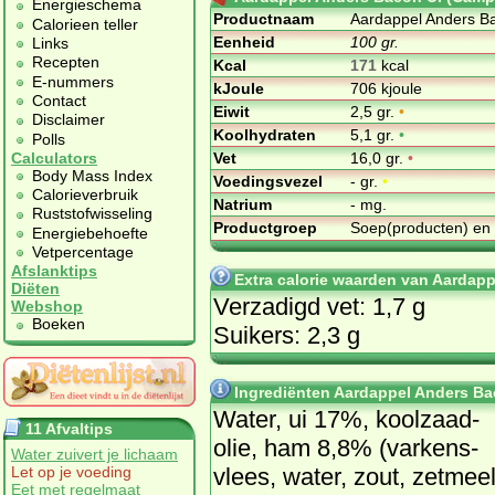
Energieschema
Productnaam
Aardappel Anders Ba
Calorieen teller
Eenheid
100 gr.
Links
Recepten
Kcal
171
kcal
E-nummers
kJoule
706 kjoule
Contact
Eiwit
2,5 gr.
•
Disclaimer
Koolhydraten
5,1 gr.
•
Polls
Vet
16,0 gr.
•
Calculators
Body Mass Index
Voedingsvezel
- gr.
•
Calorieverbruik
Natrium
- mg.
Ruststofwisseling
Productgroep
Soep(producten) en
Energiebehoefte
Vetpercentage
Afslanktips
Extra calorie waarden van Aardapp
Diëten
Verzadigd vet: 1,7 g
Webshop
Boeken
Suikers: 2,3 g
Ingrediënten Aardappel Anders Ba
Wa­ter, ui 17%, kool­zaad­
11 Afvaltips
olie, ham 8,8% (var­kens­
Water zuivert je lichaam
vlees, wa­ter, zout, zet­meel
Let op je voeding
Eet met regelmaat