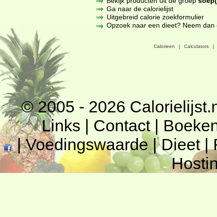
Bekijk producten uit de groep
soep(
Ga naar de calorielijst
Uitgebreid calorie zoekformulier
Opzoek naar een dieet? Neem dan een
Calorieen
|
Calculators
|
© 2005 - 2026
Calorielijst.
Links
|
Contact
|
Boeke
|
Voedingswaarde
|
Dieet
|
Hosti