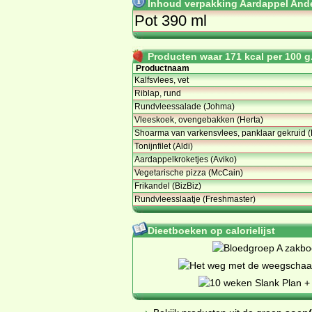
Inhoud verpakking Aardappel Ande
Pot 390 ml
Producten waar 171 kcal per 100 g.
Productnaam
Kalfsvlees, vet
Riblap, rund
Rundvleessalade (Johma)
Vleeskoek, ovengebakken (Herta)
Shoarma van varkensvlees, panklaar gekruid (
Tonijnfilet (Aldi)
Aardappelkroketjes (Aviko)
Vegetarische pizza (McCain)
Frikandel (BizBiz)
Rundvleesslaatje (Freshmaster)
Dieetboeken op calorielijst