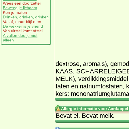
Wees een doorzetter
Beweeg je lichaam
Ken je maten
Drinken, drinken, drinken
Val af, maar blijf eten
De wekker is je vriend
Van uitstel komt afstel
Afvallen doe je niet
alleen
dex­tro­se, aro­ma's), ge­mo­d
KAAS, SCHAR­RE­LEI­GEEL , z
MELK), ver­dik­kings­mid­del:
fa­ten en na­tri­um­fos­fa­ten,
kers: mo­n­o­na­tri­um­glu­ta­ma
Allergie informatie voor Aardappe
Be­vat ei. Be­vat melk.