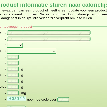
roduct informatie sturen naar calorielij
oriewaarden van een product of heeft u een update voor een product
 onderstaand formulier. Na een controle door calorielijst wordt e
angepast in de lijst. Alle velden zijn verplicht om in te vullen.
or toevoegen product
m
:
:
:
p
:
:
:
:
g.
n
:
g.
:
g.
els
:
g.
:
mg.
:
neem de code over