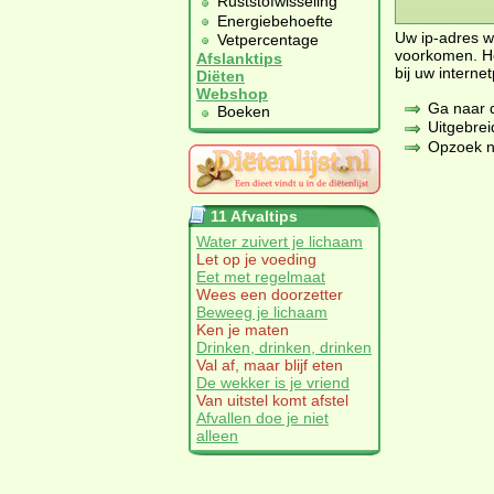
Ruststofwisseling
Energiebehoefte
Uw ip-adres wo
Vetpercentage
voorkomen. He
Afslanktips
bij uw internet
Diëten
Webshop
Ga naar de
Boeken
Uitgebrei
Opzoek na
11 Afvaltips
Water zuivert je lichaam
Let op je voeding
Eet met regelmaat
Wees een doorzetter
Beweeg je lichaam
Ken je maten
Drinken, drinken, drinken
Val af, maar blijf eten
De wekker is je vriend
Van uitstel komt afstel
Afvallen doe je niet
alleen