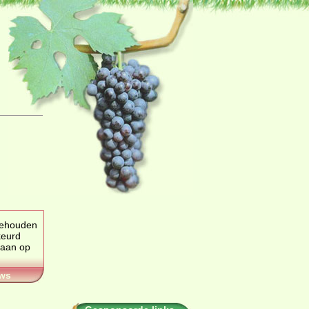
 gehouden
keurd
staan op
ws