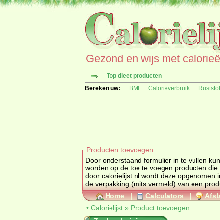
Gezond en wijs met calorieën 
Top dieet producten
Bereken uw:
BMI
Calorieverbruik
Ruststo
Producten toevoegen
Door onderstaand formulier in te vullen ku
worden op de toe te voegen producten die 
door calorielijst.nl wordt deze opgenomen in 
de verpakking (mits vermeld) van een prod
Home
|
Calculators
|
Afsl
•
Calorielijst
»
Product toevoegen