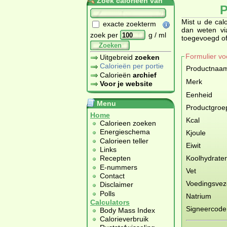
Zoek calorieën van
P
Mist u de cal
exacte zoekterm
dan weten via
zoek per
g / ml
toegevoegd of a
Zoeken
Formulier vo
Uitgebreid
zoeken
Calorieën per portie
Productnaa
Calorieën
archief
Merk
Voor je website
Eenheid
Menu
Productgroe
Home
Kcal
Calorieen zoeken
Energieschema
Kjoule
Calorieen teller
Eiwit
Links
Koolhydrate
Recepten
E-nummers
Vet
Contact
Voedingsvez
Disclaimer
Polls
Natrium
Calculators
Signeercode
Body Mass Index
Calorieverbruik