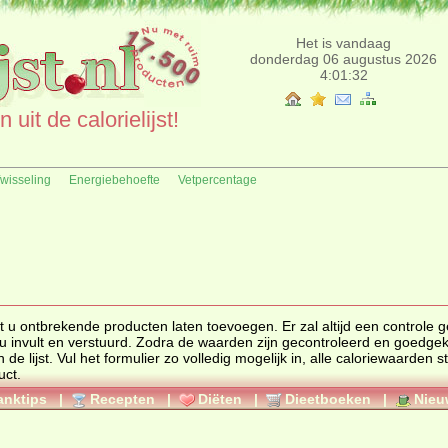
Het is vandaag
donderdag 06 augustus 2026
4:01:32
uit de calorielijst!
fwisseling
Energiebehoefte
Vetpercentage
nt u ontbrekende producten laten toevoegen. Er zal altijd een controle
u invult en verstuurd. Zodra de waarden zijn gecontroleerd en goedge
de lijst. Vul het formulier zo volledig mogelijk in, alle caloriewaarden 
uct.
anktips
|
Recepten
|
Diëten
|
Dieetboeken
|
Nieu