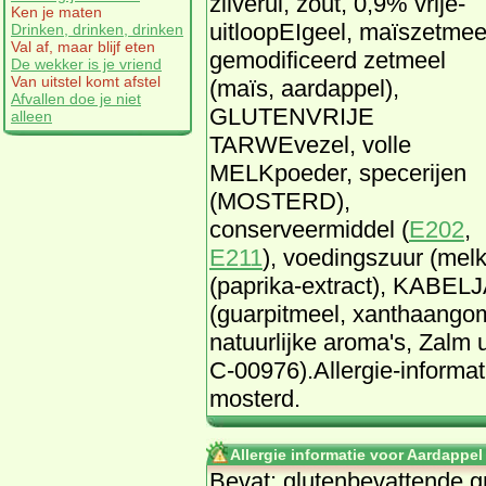
zilverui, zout, 0,9% vrije-
Ken je maten
uitloopEIgeel, maïszetmee
Drinken, drinken, drinken
Val af, maar blijf eten
gemodificeerd zetmeel
De wekker is je vriend
Van uitstel komt afstel
(maïs, aardappel),
Afvallen doe je niet
GLUTENVRIJE
alleen
TARWEvezel, volle
MELKpoeder, specerijen
(MOSTERD),
conserveermiddel (
E202
,
E211
), voedingszuur (melkz
(paprika-extract), KABEL
(guarpitmeel, xanthaangom)
natuurlijke aroma's, Zalm 
C-00976).Allergie-informati
mosterd.
Allergie informatie voor Aardappel
Bevat: glutenbevattende g