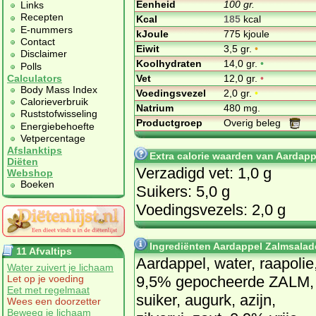
Eenheid
100 gr.
Links
Recepten
Kcal
185
kcal
E-nummers
kJoule
775 kjoule
Contact
Eiwit
3,5 gr.
•
Disclaimer
Koolhydraten
14,0 gr.
•
Polls
Vet
12,0 gr.
•
Calculators
Body Mass Index
Voedingsvezel
2,0 gr.
•
Calorieverbruik
Natrium
480 mg.
Ruststofwisseling
Productgroep
Overig beleg
Energiebehoefte
Vetpercentage
Afslanktips
Extra calorie waarden van Aardapp
Diëten
Verzadigd vet: 1,0 g
Webshop
Boeken
Suikers: 5,0 g
Voedingsvezels: 2,0 g
Ingrediënten Aardappel Zalmsalade
11 Afvaltips
Aardappel, water, raapolie
Water zuivert je lichaam
9,5% gepocheerde ZALM,
Let op je voeding
Eet met regelmaat
suiker, augurk, azijn,
Wees een doorzetter
Beweeg je lichaam