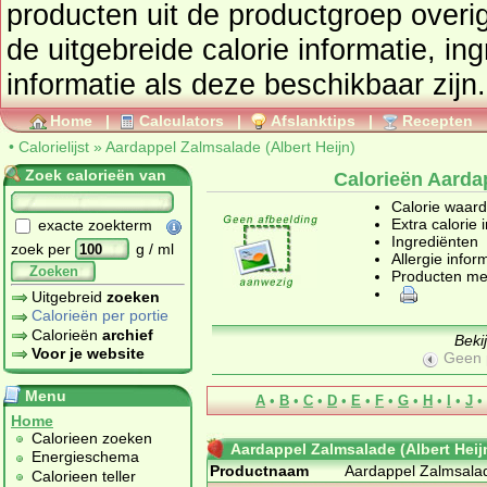
producten uit de productgroep
overi
de uitgebreide calorie informatie, in
informatie als deze beschikbaar zijn.
Home
|
Calculators
|
Afslanktips
|
Recepten
•
Calorielijst
»
Aardappel Zalmsalade (Albert Heijn)
Zoek calorieën van
Calorieën Aardap
Calorie waar
Extra calorie 
exacte zoekterm
Ingrediënten
zoek per
g / ml
Allergie infor
Zoeken
Producten me
Uitgebreid
zoeken
Calorieën per portie
Calorieën
archief
Beki
Voor je website
Geen 
Menu
A
•
B
•
C
•
D
•
E
•
F
•
G
•
H
•
I
•
J
•
Home
Calorieen zoeken
Aardappel Zalmsalade (Albert Heij
Energieschema
Productnaam
Aardappel Zalmsalad
Calorieen teller