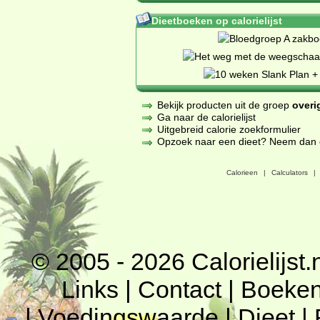
Dieetboeken op calorielijst
Bekijk producten uit de groep
overi
Ga naar de calorielijst
Uitgebreid calorie zoekformulier
Opzoek naar een dieet? Neem dan een
Calorieen
|
Calculators
|
© 2005 - 2026
Calorielijst.
Links
|
Contact
|
Boeke
|
Voedingswaarde
|
Dieet
|