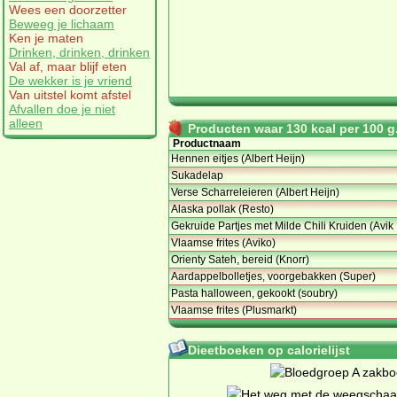
Wees een doorzetter
Beweeg je lichaam
Ken je maten
Drinken, drinken, drinken
Val af, maar blijf eten
De wekker is je vriend
Van uitstel komt afstel
Afvallen doe je niet
alleen
Producten waar 130 kcal per 100 g.
Productnaam
Hennen eitjes (Albert Heijn)
Sukadelap
Verse Scharreleieren (Albert Heijn)
Alaska pollak (Resto)
Gekruide Partjes met Milde Chili Kruiden (Avik
Vlaamse frites (Aviko)
Orienty Sateh, bereid (Knorr)
Aardappelbolletjes, voorgebakken (Super)
Pasta halloween, gekookt (soubry)
Vlaamse frites (Plusmarkt)
Dieetboeken op calorielijst