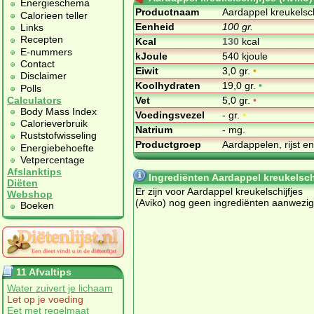
Energieschema
Productnaam
Aardappel kreukelsch
Calorieen teller
Eenheid
100 gr.
Links
Recepten
Kcal
130
kcal
E-nummers
kJoule
540 kjoule
Contact
Eiwit
3,0 gr.
•
Disclaimer
Koolhydraten
19,0 gr.
•
Polls
Vet
5,0 gr.
•
Calculators
Body Mass Index
Voedingsvezel
- gr.
•
Calorieverbruik
Natrium
- mg.
Ruststofwisseling
Productgroep
Aardappelen, rijst e
Energiebehoefte
Vetpercentage
Afslanktips
Ingrediënten Aardappel kreukelschi
Diëten
Er zijn voor Aardappel kreukelschijfjes
Webshop
(Aviko) nog geen ingrediënten aanwezig
Boeken
11 Afvaltips
Water zuivert je lichaam
Let op je voeding
Eet met regelmaat