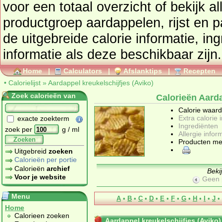
voor een totaal overzicht of bekijk alle producten uit de
productgroep
aardappelen, rijst en p
de uitgebreide calorie informatie, in
informatie als deze beschikbaar zijn.
Home
|
Calculators
|
Afslanktips
|
Recepten
•
Calorielijst
»
Aardappel kreukelschijfjes (Aviko)
Zoek calorieën van
Calorieën Aarda
Calorie waar
Extra calorie 
exacte zoekterm
Ingrediënten
zoek per
g / ml
Allergie infor
Zoeken
Producten me
Uitgebreid
zoeken
Calorieën per portie
Calorieën
archief
Beki
Voor je website
Geen 
Menu
A
•
B
•
C
•
D
•
E
•
F
•
G
•
H
•
I
•
J
•
Home
Calorieen zoeken
Aardappel kreukelschijfjes (Aviko)