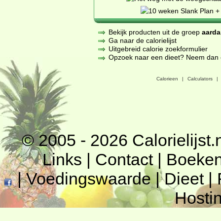
Bekijk producten uit de groep
aarda
Ga naar de calorielijst
Uitgebreid calorie zoekformulier
Opzoek naar een dieet? Neem dan een
Calorieen
|
Calculators
|
© 2005 - 2026
Calorielijst.
Links
|
Contact
|
Boeke
|
Voedingswaarde
|
Dieet
|
Hosti