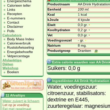
Energieschema
Productnaam
AA Drink Hydratation
Calorieen teller
Eenheid
100 ml.
Links
Recepten
Kcal
1
kcal
E-nummers
kJoule
4 kjoule
Contact
Eiwit
0,0 gr.
•
Disclaimer
Koolhydraten
0,2 gr.
•
Polls
Vet
0,0 gr.
•
Calculators
Body Mass Index
Voedingsvezel
- gr.
•
Calorieverbruik
Natrium
8 mg.
Ruststofwisseling
Productgroep
Dranken
Energiebehoefte
Vetpercentage
Afslanktips
Extra calorie waarden van AA Drink
Diëten
Suikers: 0,0 g
Webshop
Boeken
Ingrediënten AA Drink Hydratation 
Water, voedingszuur:
citroenzuur, stabilisators:
11 Afvaltips
dextrine en E445,
Water zuivert je lichaam
zuurteregelaar: magnesiu
Let op je voeding
Eet met regelmaat