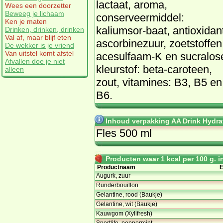
lactaat, aroma,
Wees een doorzetter
Beweeg je lichaam
conserveermiddel:
Ken je maten
kaliumsor-baat, antioxidan
Drinken, drinken, drinken
Val af, maar blijf eten
ascorbinezuur, zoetstoffen
De wekker is je vriend
Van uitstel komt afstel
acesulfaam-K en sucralos
Afvallen doe je niet
kleurstof: beta-caroteen,
alleen
zout, vitamines: B3, B5 en
B6.
Inhoud verpakking AA Drink Hydrat
Fles 500 ml
Producten waar 1 kcal per 100 g. in
Productnaam
E
Augurk, zuur
Runderbouillon
Gelantine, rood (Baukje)
Gelantine, wit (Baukje)
Kauwgom (Xylifresh)
Sportlife, peppermint