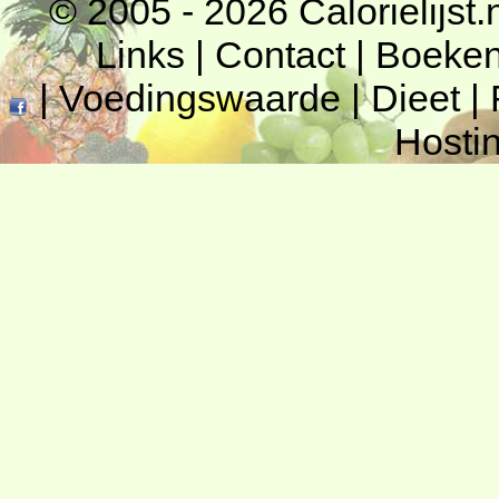
© 2005 - 2026
Calorielijst.
Links
|
Contact
|
Boeke
|
Voedingswaarde
|
Dieet
|
Hosti