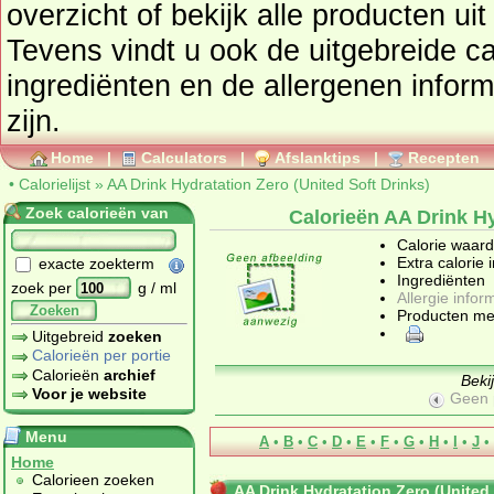
overzicht of bekijk alle product
Tevens vindt u ook de uitgebreide cal
ingrediënten en de allergenen infor
zijn.
Home
|
Calculators
|
Afslanktips
|
Recepten
•
Calorielijst
»
AA Drink Hydratation Zero (United Soft Drinks)
Zoek calorieën van
Calorieën AA Drink Hy
Calorie waar
Extra calorie 
exacte zoekterm
Ingrediënten
zoek per
g / ml
Allergie infor
Zoeken
Producten me
Uitgebreid
zoeken
Calorieën per portie
Calorieën
archief
Beki
Voor je website
Geen 
Menu
A
•
B
•
C
•
D
•
E
•
F
•
G
•
H
•
I
•
J
•
Home
Calorieen zoeken
AA Drink Hydratation Zero (United 