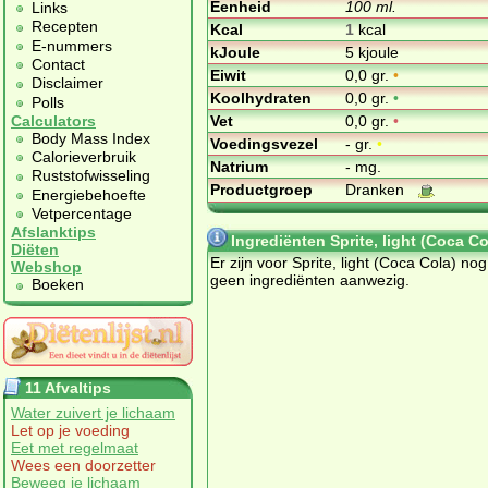
Eenheid
100 ml.
Links
Recepten
Kcal
1
kcal
E-nummers
kJoule
5 kjoule
Contact
Eiwit
0,0 gr.
•
Disclaimer
Koolhydraten
0,0 gr.
•
Polls
Vet
0,0 gr.
•
Calculators
Body Mass Index
Voedingsvezel
- gr.
•
Calorieverbruik
Natrium
- mg.
Ruststofwisseling
Productgroep
Dranken
Energiebehoefte
Vetpercentage
Afslanktips
Ingrediënten Sprite, light (Coca Co
Diëten
Er zijn voor Sprite, light (Coca Cola) nog
Webshop
geen ingrediënten aanwezig.
Boeken
11 Afvaltips
Water zuivert je lichaam
Let op je voeding
Eet met regelmaat
Wees een doorzetter
Beweeg je lichaam