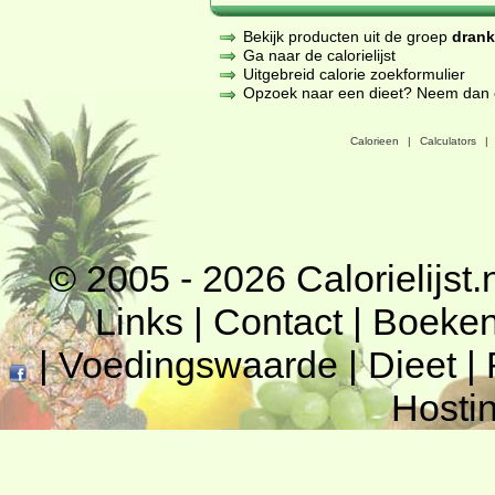
Bekijk producten uit de groep
dran
Ga naar de calorielijst
Uitgebreid calorie zoekformulier
Opzoek naar een dieet? Neem dan een
Calorieen
|
Calculators
|
© 2005 - 2026
Calorielijst.
Links
|
Contact
|
Boeke
|
Voedingswaarde
|
Dieet
|
Hosti