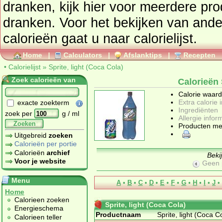
dranken
, kijk hier voor meerdere pr
dranken
. Voor het bekijken van and
calorieën gaat u naar calorielijst.
Home
|
Calculators
|
Afslanktips
|
Recepten
•
Calorielijst
»
Sprite, light (Coca Cola)
Zoek calorieën van
Calorieën 
Calorie waar
Extra calorie 
exacte zoekterm
Ingrediënten
zoek per
g / ml
Allergie infor
Zoeken
Producten me
Uitgebreid
zoeken
Calorieën per portie
Calorieën
archief
Beki
Voor je website
Geen 
Menu
A
•
B
•
C
•
D
•
E
•
F
•
G
•
H
•
I
•
J
•
Home
Calorieen zoeken
Sprite, light (Coca Cola)
Energieschema
Productnaam
Sprite, light (Coca C
Calorieen teller