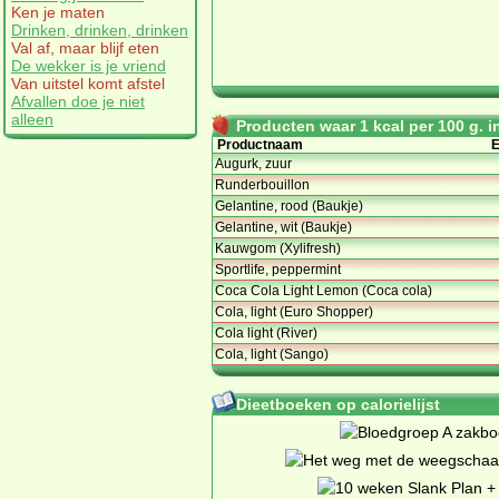
Ken je maten
Drinken, drinken, drinken
Val af, maar blijf eten
De wekker is je vriend
Van uitstel komt afstel
Afvallen doe je niet
alleen
Producten waar 1 kcal per 100 g. in
Productnaam
E
Augurk, zuur
Runderbouillon
Gelantine, rood (Baukje)
Gelantine, wit (Baukje)
Kauwgom (Xylifresh)
Sportlife, peppermint
Coca Cola Light Lemon (Coca cola)
Cola, light (Euro Shopper)
Cola light (River)
Cola, light (Sango)
Dieetboeken op calorielijst