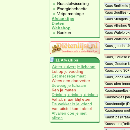
Ruststofwisseling
Kaas Smikkels 
Energiebehoefte
Kaas Soufflés 
Vetpercentage
Afslanktips
Kaas Stengels 
Diëten
Kaas Vlinders 
Webshop
Boeken
Kaas Wafelblok
Kaas Wafelbolle
Kaas, goudse 40
…
Kaas, Goudse k
11 Afvaltips
…
Kaas, Goudse k
Water zuivert je lichaam
…
Kaas, Jong 30+
Let op je voeding
Eet met regelmaat
Kaas, jonge ka
Wees een doorzetter
Kaas-uien brood
Beweeg je lichaam
Ken je maten
Kaasbaguettes (
Drinken, drinken, drinken
Kaasblokjes jo
Val af, maar blijf eten
…
De wekker is je vriend
Kaasbroodje (
Van uitstel komt afstel
Kaasburger met
Afvallen doe je niet
…
Kaasflips (Kraa
alleen
Kaassaus (Delic