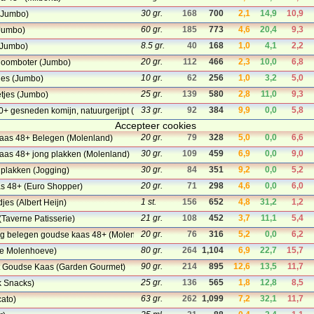
30 gr.
168
700
2,1
14,9
10,9
(Jumbo)
60 gr.
185
773
4,6
20,4
9,3
(Jumbo)
8.5 gr.
40
168
1,0
4,1
2,2
(Jumbo)
20 gr.
112
466
2,3
10,0
6,8
Roomboter (Jumbo)
10 gr.
62
256
1,0
3,2
5,0
jes (Jumbo)
25 gr.
139
580
2,8
11,0
9,3
tjes (Jumbo)
33 gr.
92
384
9,9
0,0
5,8
+ gesneden komijn, natuurgerijpt (Den hollander Food)
Accepteer cookies
20 gr.
79
328
5,0
0,0
6,6
aas 48+ Belegen (Molenland)
30 gr.
109
459
6,9
0,0
9,0
aas 48+ jong plakken (Molenland)
30 gr.
84
351
9,2
0,0
5,2
 plakken (Jogging)
20 gr.
71
298
4,6
0,0
6,0
as 48+ (Euro Shopper)
1 st.
156
652
4,8
31,2
1,2
jes (Albert Heijn)
21 gr.
108
452
3,7
11,1
5,4
Taverne Patisserie)
20 gr.
76
316
5,2
0,0
6,2
ng belegen goudse kaas 48+ (Molenland)
80 gr.
264
1,104
6,9
22,7
15,7
De Molenhoeve)
90 gr.
214
895
12,6
13,5
11,7
 Goudse Kaas (Garden Gourmet)
25 gr.
136
565
1,8
12,8
8,5
k Snacks)
63 gr.
262
1,099
7,2
32,1
11,7
ato)