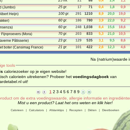
25 ml.
21
88
0,4
2,4
1,1
r)
25 gr.
17
71
0,4
1,8
0,9
d (Jumbo)
100 gr.
291
1210
8,9
20,0
19,0
lbert Heijn)
60 gr.
186
780
3,9
22,0
9,2
akker)
60 gr.
248
1,038
8,4
15,6
18,6
onsenza)
70 gr.
203
833
5,3
21,0
10,5
 Fijnproevers (Mora)
23 gr.
129
535
3,1
9,5
8,6
averne Pâtisserie)
21 gr.
101
422
2,6
12,3
4,6
et boter (Cansimag France)
Na (natrium)waarde is
ige tools
is
caloriezoeker op je eigen website!
isch calorieën uitrekenen? Probeer het
voedingsdagboek
van
detabel.nl uit!
1
2
3
4
5
6
7
8
9
roduct om de extra voedingswaarde, allergie informatie en ingrediënte
Mist u een product? Laat het ons weten en klik hier!
Calorieen
|
Calculators
|
Afslanktips
|
Recepten
|
Diëten
|
Dieetboeken