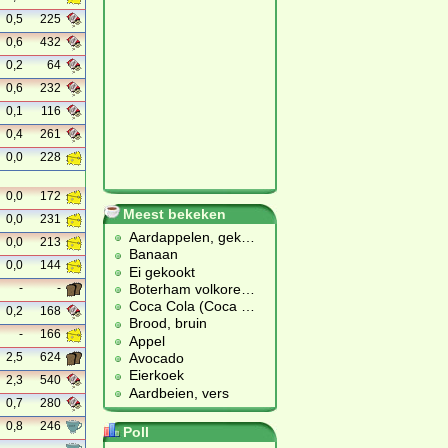
0,5
225
0,6
432
0,2
64
0,6
232
0,1
116
0,4
261
0,0
228
0,0
172
Meest bekeken
0,0
231
Aardappelen, gek
…
0,0
213
Banaan
0,0
144
Ei gekookt
Boterham volkore
…
-
-
Coca Cola (Coca
…
0,2
168
Brood, bruin
-
166
Appel
Avocado
2,5
624
Eierkoek
2,3
540
Aardbeien, vers
0,7
280
0,8
246
Poll