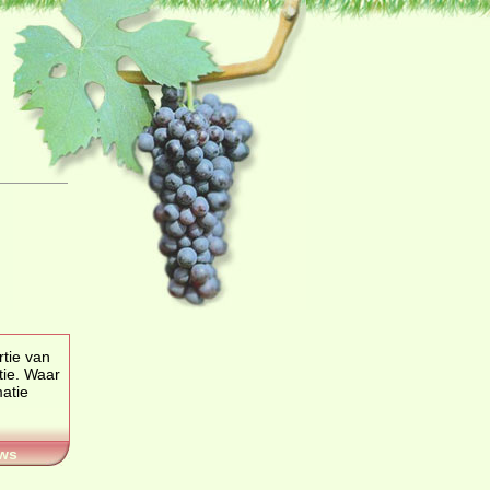
rtie van
tie. Waar
matie
ws