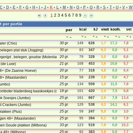
C
•
D
•
E
•
F
•
G
•
H
•
I
•
J
•
K
•
L
•
M
•
N
•
O
•
P
•
Q
•
R
•
S
•
T
•
U
•
V
•
W
1
2
3
4
5
6
7
8
9
st per portie
per
kcal
kJ
eiwit
koolh.
vet
30 gr.
149
626
1,7
17,3
7,8
ler (Chio)
30 gr.
83
347
9,3
0,0
5,1
elegen plat stuk (Jogging)
20 gr.
79
328
5,0
0,0
6,6
gerijpt , belegen, goudse (Molenland)
21 gr.
108
453
3,6
10,6
5,7
 (de Luxe)
20 gr.
77
318
4,8
0,0
6,4
8+ (De Zaanse Hoeve)
15 gr.
58
239
3,8
0,0
4,7
8+ (Maaslander)
25 gr.
134
559
3,9
11,5
7,8
Jumbo)
18 gr.
101
420
2,4
7,5
6,8
oomboter bladerdeeg kaaskoekjes (de Luxe)
25 gr.
161
667
2,6
7,9
13,4
ok Soesjes (Jumbo)
25 gr.
129
538
4,1
14,1
6,1
d Crackers (Jumbo)
25 gr.
59
247
8,0
0,0
3,0
lakken (Plus)
25 gr.
95
394
6,1
0,0
7,9
gen 48+ (Maaslander)
33 gr.
123
519
7,9
0,0
10,3
gen Goude plakken (Milbona)
25 gr.
92
383
5,8
0,0
7,7
a 48+ (Milbona)