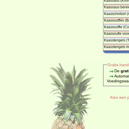
Kaassaus (Knor
Kaassaus berei
Kaasschnitzel (A
Kaassoufflés (B
Kaassouffle (C
Kaassoufle voor
Kaasstengels (T
…
Kaasstengels m
…
Gratis hand
De
grat
Automat
Voedingswaar
Kies een p