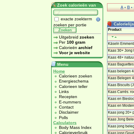
Zoek calorieën van
A
•
B
•
exacte zoekterm
Calorielij
zoeken per portie
Product
Zoeken
Uitgebreid
zoeken
Per
100 gram
Käseln Emmenta
Calorieën
archief
Kaas 30+ Jong b
Voor je website
…
Kaas 48+ natuur
…
Menu
Kaas Baguettes
Home
Kaas belegen 4
Calorieen zoeken
Kaas Belegen 4
Energieschema
Kaas Biscuits (
Calorieen teller
Links
Kaas Carrés. r
…
Recepten
Kaas en Bieslo
E-nummers
Kaas en Moster
Contact
Disclaimer
Kaas jong 20+ p
Polls
Kaas Jong Bele
Calculators
Kaas jong bele
Body Mass Index
…
Calorieverbruik
Kaas jong Goud