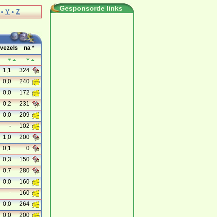
Gesponsorde links
•
Y
•
Z
vezels
na *
1,1
324
0,0
240
0,0
172
0,2
231
0,0
209
-
102
1,0
200
0,1
0
0,3
150
0,7
280
0,0
160
-
160
0,0
264
0,0
200