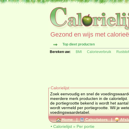
Gezond en wijs met calorieën 
Top dieet producten
Bereken uw:
BMI
Calorieverbruik
Ruststo
Calorielijst
Zoek eenvoudig en snel de
voedingswaard
meerdere merk producten in de calorielijst.
de portiegrootte bekend is wordt het aanta
wordt vermeld per portiegrootte. Wil je w
voedingswaardetabel
.
Home
|
Calculators
|
Afsl
•
Calorielijst
»
Per portie