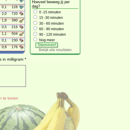
-
-
Hoeveel beweeg jij per
dag?
0,1
128
0 -15 minuten
2,0
720
15 -30 minuten
1,9
390
30 - 60 minuten
0,5
216
60 - 90 minuten
1,1
504
90 - 120 minuten
Nog meer
0,1
230
Stemmen!
0,8
176
Bekijk alle resultaten
 in milligram *
n te tonen.