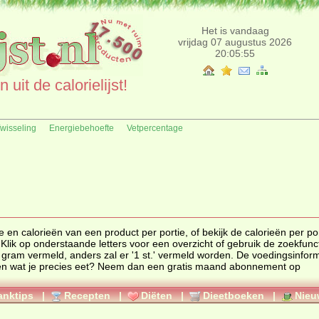
Het is vandaag
vrijdag 07 augustus 2026
20:05:55
uit de calorielijst!
fwisseling
Energiebehoefte
Vetpercentage
e
en
calorieën
van een product per portie, of bekijk de calorieën per po
 Klik op onderstaande letters voor een overzicht of gebruik de zoekfunc
l gram vermeld, anders zal er '1 st.' vermeld worden. De voedingsinfor
eten wat je precies eet? Neem dan een gratis maand abonnement op
anktips
|
Recepten
|
Diëten
|
Dieetboeken
|
Nieu