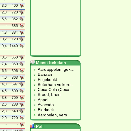
3,6
400
2,0
720
5,6
352
-
385
4,8
384
0,2
120
9,4
1440
0,5
650
Meest bekeken
7,4
360
Aardappelen, gek
…
6,6
396
Banaan
4,0
863
Ei gekookt
Boterham volkore
…
4,3
697
Coca Cola (Coca
…
4,5
600
Brood, bruin
3,8
709
Appel
Avocado
2,6
288
Eierkoek
2,3
540
Aardbeien, vers
2,0
720
-
-
Poll