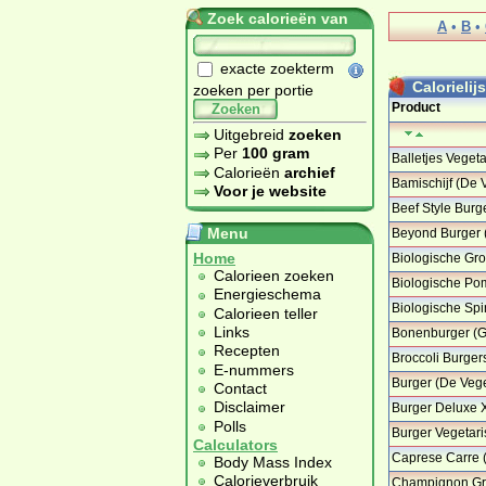
Zoek calorieën van
A
•
B
•
exacte zoekterm
Calorielij
zoeken per portie
Product
Zoeken
Uitgebreid
zoeken
Per
100 gram
Balletjes Veget
Calorieën
archief
…
Bamischijf (De 
Voor je website
Beef Style Burg
…
Menu
Beyond Burger 
Home
Biologische Gro
…
Calorieen zoeken
Biologische Pom
Energieschema
…
Biologische Spi
Calorieen teller
…
Links
Bonenburger (G
Recepten
Broccoli Burger
E-nummers
Burger (De Vege
Contact
Disclaimer
Burger Deluxe 
…
Polls
Burger Vegetar
Calculators
Caprese Carre 
Body Mass Index
Calorieverbruik
Champignon Gra