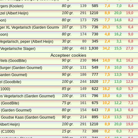
80 gr.
139
585
7,4
7,0
8,4
gers (Koolen)
100 gr.
291
1210
8,9
20,0
19,0
zel (Albert Heijn)
80 gr.
173
725
7,7
14,6
8,2
oon)
107 gr.
175
736
20,3
5,5
6,4
ger XL Vegetarisch (Garden Gourmet)
80 gr.
174
730
4,8
16,2
9,0
Boon)
30 gr.
80
345
2,4
3,1
6,8
Vegetarisch, peper (Albert Heijn)
180 gr.
463
1,930
34,2
15,5
27,0
Vegetarische Slager)
Accepteer cookies
90 gr.
230
964
14,0
8,1
16,2
lets (GoodBite)
100 gr.
131
549
7,6
10,0
5,0
 Burger (Garden Gourmet)
90 gr.
186
777
7,5
13,5
9,9
Garden Gourmet)
100 gr.
244
1020
17,7
13,0
12,6
el (Goodbite)
85 gr.
149
622
16,2
6,0
5,7
C1000)
100 gr.
191
796
18,0
6,0
9,5
jes Vegetarisch (Garden Gourmet)
75 gr.
161
675
10,2
12,2
7,1
é (GoodBite)
80 gr.
154
643
7,8
14,3
6,6
e (Garden Gourmet)
90 gr.
214
895
12,6
13,5
11,7
 Goudse Kaas (Garden Gourmet)
100 gr.
291
1210
8,9
20,0
19,0
lbert Heijn)
15 gr.
72
300
0,2
0,3
7,7
n (C1000)