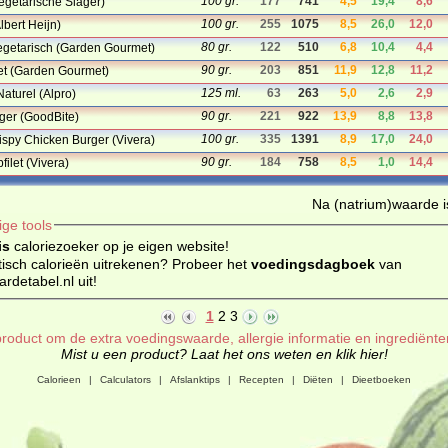
100 gr.
177
741
4,5
19,4
8,6
egetarische Slager)
100 gr.
255
1075
8,5
26,0
12,0
lbert Heijn)
80 gr.
122
510
6,8
10,4
4,4
egetarisch (Garden Gourmet)
90 gr.
203
851
11,9
12,8
11,2
let (Garden Gourmet)
125 ml.
63
263
5,0
2,6
2,9
aturel (Alpro)
90 gr.
221
922
13,9
8,8
13,8
rger (GoodBite)
100 gr.
335
1391
8,9
17,0
24,0
ispy Chicken Burger (Vivera)
90 gr.
184
758
8,5
1,0
14,4
filet (Vivera)
Na (natrium)waarde is
ige tools
is
caloriezoeker op je eigen website!
isch calorieën uitrekenen? Probeer het
voedingsdagboek
van
detabel.nl uit!
1
2
3
roduct om de extra voedingswaarde, allergie informatie en ingrediënte
Mist u een product? Laat het ons weten en klik hier!
Calorieen
|
Calculators
|
Afslanktips
|
Recepten
|
Diëten
|
Dieetboeken