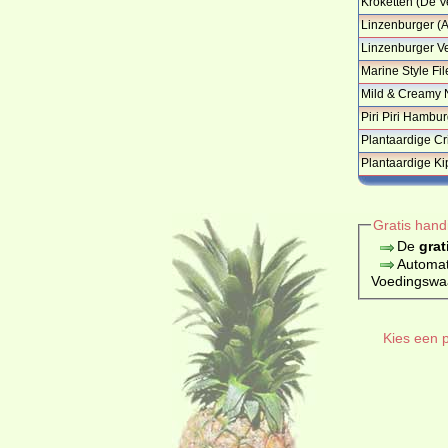
Kroketten (De V
Linzenburger (A
Linzenburger V
…
Marine Style Fi
Mild & Creamy N
Piri Piri Hambu
Plantaardige Cr
…
Plantaardige Kip
Gratis hand
De
grat
Automat
Voedingswaar
Kies een p