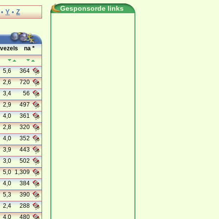
Gesponsorde links
•
Y
•
Z
vezels
na *
5,6
364
2,6
720
3,4
56
2,9
497
4,0
361
2,8
320
4,0
352
3,9
443
3,0
502
5,0
1,309
4,0
384
5,3
390
2,4
288
4,0
480