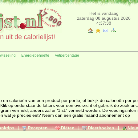
Het is vandaag
zaterdag 08 augustus 2026
4:37:38
uit de calorielijst!
fwisseling
Energiebehoefte
Vetpercentage
e
en
calorieën
van een product per portie, of bekijk de calorieën per po
 Klik op onderstaande letters voor een overzicht of gebruik de zoekfunc
l gram vermeld, anders zal er '1 st.' vermeld worden. De voedingsinfor
eten wat je precies eet? Neem dan een gratis maand abonnement op
anktips
|
Recepten
|
Diëten
|
Dieetboeken
|
Nieu