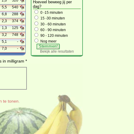
2,0
520
Hoeveel beweeg jij per
dag?
5,5
540
0 -15 minuten
6,8
288
15 -30 minuten
2,3
374
30 - 60 minuten
1,3
125
60 - 90 minuten
3,2
748
90 - 120 minuten
Nog meer
5,1
-
Stemmen!
7,0
-
Bekijk alle resultaten
 in milligram *
n te tonen.