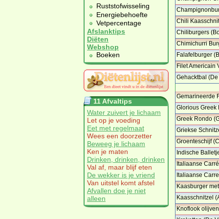
…
Ruststofwisseling
Champignonbur
Energiebehoefte
Chili Kaasschnit
Vetpercentage
Afslanktips
Chiliburgers (B
Diëten
Chimichurri Bur
Webshop
…
Boeken
Falafelburger (
Filet Americain 
…
Gehacktbal (De 
Gemarineerde Fi
11 Afvaltips
Glorious Greek
Water zuivert je lichaam
…
Greek Rondo (
Let op je voeding
Eet met regelmaat
Griekse Schnitz
Wees een doorzetter
Groenteschijf (
Beweeg je lichaam
Ken je maten
Indische Ballet
Drinken, drinken, drinken
…
Italiaanse Carr
Val af, maar blijf eten
De wekker is je vriend
Italiaanse Carr
Van uitstel komt afstel
Kaasburger met
Afvallen doe je niet
…
Kaasschnitzel (A
alleen
Knoflook olijve