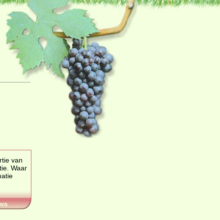
rtie van
tie. Waar
matie
ws