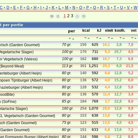
C
•
D
•
E
•
F
•
G
•
H
•
I
•
J
•
K
•
L
•
M
•
N
•
O
•
P
•
Q
•
R
•
S
•
T
•
U
•
V
•
W
1
2
3
st per portie
per
kcal
kJ
eiwit
koolh.
vet
70 gr.
150
625
16,1
2,8
7,0
arisch (Garden Gourmet)
100 gr.
170
711
5,3
25,7
4,5
Vegetarische Slager)
100 gr.
162
680
16,7
7,3
6,6
er Vegetarisch (Valess)
113 gr.
301
1,251
20,3
6,0
21,5
(Beyond Meat)
80 gr.
140
592
8,8
12,8
5,2
enteburger (Albert Heijn)
80 gr.
136
572
4,0
15,2
6,0
poen Tijmburger (Albert Heijn)
80 gr.
128
532
4,4
12,8
5,6
nazieburger (Albert Heijn)
80 gr.
136
570
11,4
12,7
3,4
oodBite)
85 gr.
184
769
3,7
22,8
8,0
s (SoFine)
160 gr.
254
1,070
28,6
12,8
9,9
tarische Slager)
80 gr.
153
638
13,6
7,2
6,8
XL Vegetarisch (Garden Gourmet)
75 gr.
123
515
13,5
4,5
4,5
isch (Garden Gourmet)
80 gr.
151
633
6,8
13,6
7,2
(Garden Gourmet)
80 gr.
144
596
6,8
7,2
8,8
n Formaggio Burger (Albert Heijn)