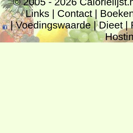
© 2005 - 2026
Calorielijst.
Links
|
Contact
|
Boeke
|
Voedingswaarde
|
Dieet
|
Hosti