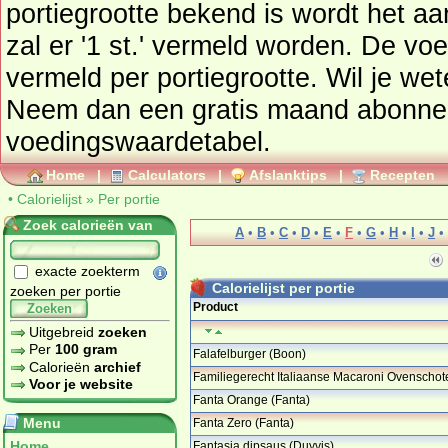
portiegrootte bekend is wordt het a
zal er '1 st.' vermeld worden. De vo
vermeld per portiegrootte. Wil je wet
Neem dan een gratis maand abonn
voedingswaardetabel
.
Home
|
Calculators
|
Afslanktips
|
Recepten
•
Calorielijst
»
Per portie
Zoek calorieën van
A
•
B
•
C
•
D
•
E
•
F
•
G
•
H
•
I
•
J
•
exacte zoekterm
Calorielijst per portie
zoeken per portie
Product
Zoeken
Uitgebreid
zoeken
Per
100 gram
Falafelburger (Boon)
Calorieën
archief
Familiegerecht Italiaanse Macaroni Ovenschote
Voor je website
…
Fanta Orange (Fanta)
Menu
Fanta Zero (Fanta)
Home
Fantasia dipsaus (Duyvis)