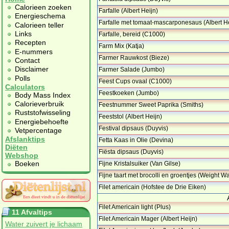
Calorieen zoeken
Farfalle (Albert Heijn)
Energieschema
Farfalle met tomaat-mascarponesaus (Albert He
Calorieen teller
…
Links
Farfalle, bereid (C1000)
Recepten
Farm Mix (Katja)
E-nummers
Farmer Rauwkost (Bieze)
Contact
Disclaimer
Farmer Salade (Jumbo)
Polls
Feest Cups ovaal (C1000)
Calculators
Feestkoeken (Jumbo)
Body Mass Index
Calorieverbruik
Feestnummer Sweet Paprika (Smiths)
Ruststofwisseling
Feeststol (Albert Heijn)
Energiebehoefte
Festival dipsaus (Duyvis)
Vetpercentage
Afslanktips
Fetta Kaas in Olie (Devina)
Diëten
Fiësta dipsaus (Duyvis)
Webshop
Boeken
Fijne Kristalsuiker (Van Gilse)
Fijne taart met brocolli en groentjes (Weight W
…
Filet americain (Hofstee de Drie Eiken)
…
Filet Americain light (Plus)
11 Afvaltips
Filet Americain Mager (Albert Heijn)
Water zuivert je lichaam