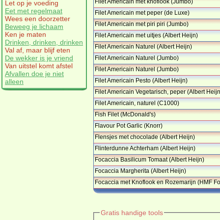
Filet Americain met knoflook (Jumbo)
Let op je voeding
Eet met regelmaat
Filet Americain met peper (de Luxe)
Wees een doorzetter
Filet Americain met piri piri (Jumbo)
Beweeg je lichaam
…
Ken je maten
Filet Americain met uitjes (Albert Heijn)
Drinken, drinken, drinken
…
Filet Americain Naturel (Albert Heijn)
Val af, maar blijf eten
…
De wekker is je vriend
Filet Americain Naturel (Jumbo)
Van uitstel komt afstel
Filet Americain Naturel (Jumbo)
Afvallen doe je niet
Filet Americain Pesto (Albert Heijn)
alleen
Filet Americain Vegetarisch, peper (Albert Heijn
…
Filet Americain, naturel (C1000)
Fish Filet (McDonald's)
Flavour Pot Garlic (Knorr)
Flensjes met chocolade (Albert Heijn)
…
Flinterdunne Achterham (Albert Heijn)
…
Focaccia Basilicum Tomaat (Albert Heijn)
…
Focaccia Margherita (Albert Heijn)
Focaccia met Knoflook en Rozemarijn (HMF Fo
…
Gratis handige tools