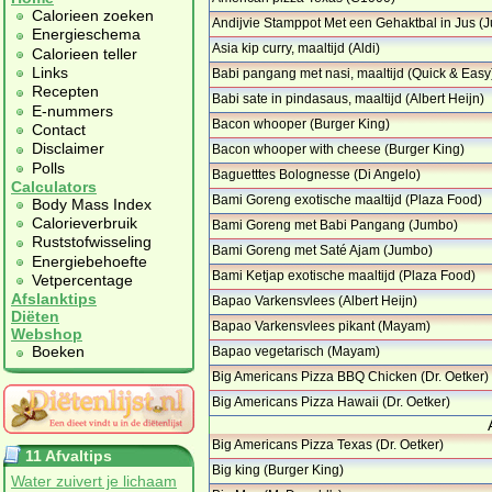
Calorieen zoeken
Andijvie Stamppot Met een Gehaktbal in Jus (
Energieschema
…
Asia kip curry, maaltijd (Aldi)
Calorieen teller
Links
Babi pangang met nasi, maaltijd (Quick & Easy
…
Recepten
Babi sate in pindasaus, maaltijd (Albert Heijn)
E-nummers
…
Bacon whooper (Burger King)
Contact
Disclaimer
Bacon whooper with cheese (Burger King)
…
Polls
Baguetttes Bolognesse (Di Angelo)
Calculators
Bami Goreng exotische maaltijd (Plaza Food)
Body Mass Index
…
Calorieverbruik
Bami Goreng met Babi Pangang (Jumbo)
Ruststofwisseling
Bami Goreng met Saté Ajam (Jumbo)
Energiebehoefte
…
Bami Ketjap exotische maaltijd (Plaza Food)
Vetpercentage
…
Afslanktips
Bapao Varkensvlees (Albert Heijn)
Diëten
Bapao Varkensvlees pikant (Mayam)
Webshop
Boeken
Bapao vegetarisch (Mayam)
Big Americans Pizza BBQ Chicken (Dr. Oetker)
…
Big Americans Pizza Hawaii (Dr. Oetker)
…
Big Americans Pizza Texas (Dr. Oetker)
11 Afvaltips
…
Big king (Burger King)
Water zuivert je lichaam