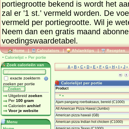
portiegrootte bekend is wordt het a
zal er '1 st.' vermeld worden. De vo
vermeld per portiegrootte. Wil je wet
Neem dan een gratis maand abonn
voedingswaardetabel
.
Home
|
Calculators
|
Afslanktips
|
Recepten
•
Calorielijst
»
Per portie
Zoek calorieën van
A
•
B
•
C
•
D
•
E
•
F
•
G
•
H
•
I
•
J
•
exacte zoekterm
Calorielijst per portie
zoeken per portie
Product
Zoeken
Uitgebreid
zoeken
Per
100 gram
Ajam pangang roerbaksaus, bereid (C1000)
Calorieën
archief
…
All American Pizza Hawaï (Jumbo)
Voor je website
…
American pizza hawaii (GB)
Menu
American pizza Indian hot chicken (C1000)
…
Home
American pizza Texas (C1000)