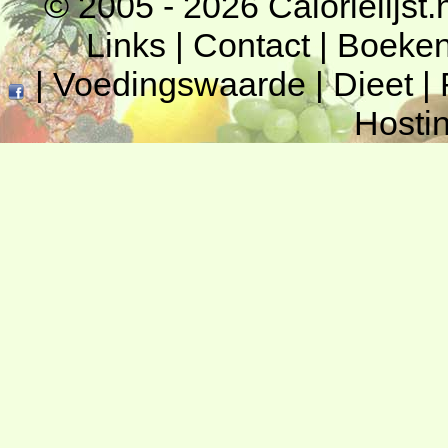
© 2005 - 2026
Calorielijst.
Links
|
Contact
|
Boeke
|
Voedingswaarde
|
Dieet
|
Hosti