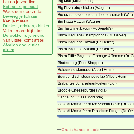
Big Mac (McDonald's)
Let op je voeding
Eet met regelmaat
Big Pizza bbq-chicken (Wagner)
Wees een doorzetter
Big pizza boston, cream cheese spinach (Wag
Beweeg je lichaam
…
Ken je maten
Big Pizza Hawaii (Wagner)
Drinken, drinken, drinken
Big Tasty met bacon (McDonald's)
Val af, maar blijf eten
De wekker is je vriend
Bistro Baguette Champignons (Dr. Oetker)
…
Van uitstel komt afstel
Bistro Baguette Hawaii (Dr. Oetker)
Afvallen doe je niet
Bistro Baguette Salami (Dr. Oetker)
alleen
Bistro Pitite Baguette Fromage & Tomate (Dr. O
…
Bladerdeeg (Euro Shopper)
Bolognese stamppot (Albert Heijn)
Bourgondisch stoompotje kip (Albert Heijn)
…
Brabantse Scharreleierkoeken (Lidl)
Broodje Cheeseburger (Mora)
Cannelloni (Casa Morando)
Casa di Mama Pizza Mozzarella Pesto (Dr. Oet
…
Casa di Mama Pizza Prosciutto Funghi (Dr. Oet
…
Gratis handige tools