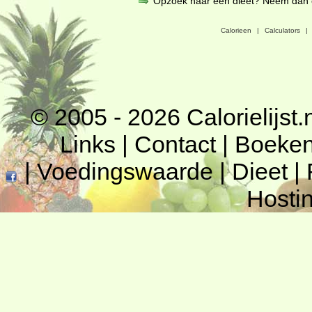
Opzoek naar een dieet? Neem dan een
Calorieen
|
Calculators
|
© 2005 - 2026
Calorielijst.
Links
|
Contact
|
Boeke
|
Voedingswaarde
|
Dieet
|
Hosti