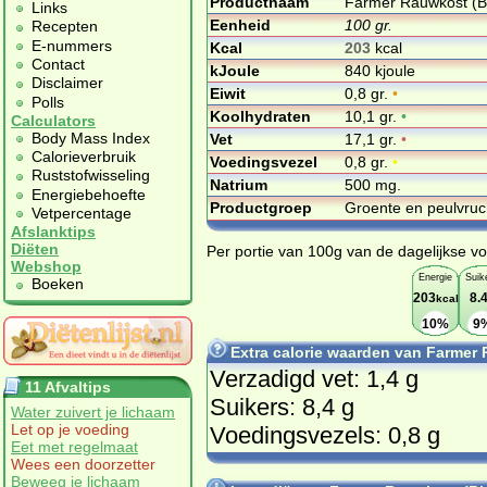
Productnaam
Farmer Rauwkost (B
Links
Eenheid
100 gr.
Recepten
E-nummers
Kcal
203
kcal
Contact
kJoule
840 kjoule
Disclaimer
Eiwit
0,8 gr.
•
Polls
Koolhydraten
10,1 gr.
•
Calculators
Body Mass Index
Vet
17,1 gr.
•
Calorieverbruik
Voedingsvezel
0,8 gr.
•
Ruststofwisseling
Natrium
500 mg.
Energiebehoefte
Productgroep
Groente en peulvru
Vetpercentage
Afslanktips
Diëten
Per portie van 100g van de dagelijkse vo
Webshop
Energie
Suik
Boeken
203
8.
kcal
10%
9
Extra calorie waarden van Farmer 
Verzadigd vet: 1,4 g
11 Afvaltips
Suikers: 8,4 g
Water zuivert je lichaam
Let op je voeding
Voedingsvezels: 0,8 g
Eet met regelmaat
Wees een doorzetter
Beweeg je lichaam