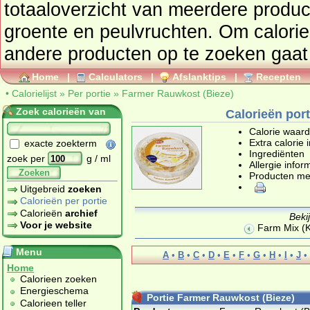
totaaloverzic
groente en peulvruchten
. Om calori
andere producte
Home
|
Calculators
|
Afslanktips
|
Recepten
•
Calorielijst
»
Per portie
»
Farmer Rauwkost (Bieze)
Zoek calorieën van
Calorieën por
Calorie waar
Extra calorie 
exacte zoekterm
Ingrediënten
zoek per
g / ml
Allergie infor
Zoeken
Producten me
Uitgebreid
zoeken
Calorieën per portie
Calorieën
archief
Beki
Voor je website
Farm Mix (K
Menu
A
•
B
•
C
•
D
•
E
•
F
•
G
•
H
•
I
•
J
•
Home
Calorieen zoeken
Energieschema
Portie Farmer Rauwkost (Bieze)
Calorieen teller