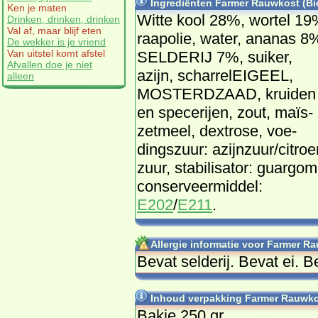
Ingrediënten Farmer Rauwkost (Bi
Ken je maten
Wit­te kool 28%, wor­tel 19
Drinken, drinken, drinken
Val af, maar blijf eten
raap­olie, wa­ter, ana­nas 8
De wekker is je vriend
Van uitstel komt afstel
SEL­DERIJ 7%, sui­ker,
Afvallen doe je niet
azijn, schar­re­lEIGEEL,
alleen
MOS­TERDZAAD, krui­den
en spe­ce­rij­en, zout, ma­ïs­
zet­meel, dex­tro­se, voe­
dings­zuur: azijn­zuur/ci­troe
zuur, sta­bi­li­sa­tor: gu­ar­gom
con­ser­veer­mid­del:
E202
/
E211
.
Allergie informatie voor Farmer R
Be­vat sel­de­rij. Be­vat ei. 
Inhoud verpakking Farmer Rauwko
Bakje 250 gr