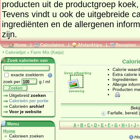
producten uit de productgroep
koek,
Tevens vindt u ook de uitgebreide cal
ingrediënten en de allergenen infor
zijn.
Home
|
Calculators
|
Afslanktips
|
Recepten
•
Calorielijst
»
Farm Mix (Katja)
Zoek calorieën van
Calori
Calorie waar
Extra calorie 
exacte zoekterm
Ingrediënten
zoek per
g / ml
Allergie infor
Zoeken
Producten me
Uitgebreid
zoeken
Calorieën per portie
Calorieën
archief
Beki
Voor je website
Farfalle, bereid
Menu
A
•
B
•
C
•
D
•
E
•
F
•
G
•
H
•
I
•
J
•
Home
Calorieen zoeken
Ho