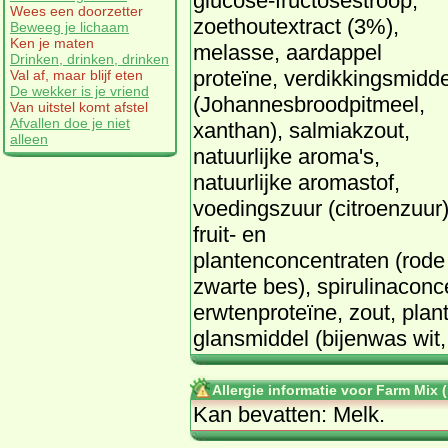
glucose-fructosestroop,
Wees een doorzetter
zoethoutextract (3%),
Beweeg je lichaam
Ken je maten
melasse, aardappel
Drinken, drinken, drinken
proteïne, verdikkingsmidde
Val af, maar blijf eten
De wekker is je vriend
(Johannesbroodpitmeel,
Van uitstel komt afstel
Afvallen doe je niet
xanthan), salmiakzout,
alleen
natuurlijke aroma's,
natuurlijke aromastof,
voedingszuur (citroenzuur)
fruit- en
plantenconcentraten (rode d
zwarte bes), spirulinaconc
erwtenproteïne, zout, plan
glansmiddel (bijenwas wit,
Allergie informatie voor Farm Mix (
Kan bevatten: Melk.