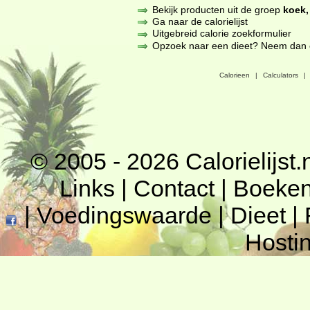
Bekijk producten uit de groep
koek,
Ga naar de calorielijst
Uitgebreid calorie zoekformulier
Opzoek naar een dieet? Neem dan een
Calorieen
|
Calculators
|
© 2005 - 2026
Calorielijst.
Links
|
Contact
|
Boeke
|
Voedingswaarde
|
Dieet
|
Hosti