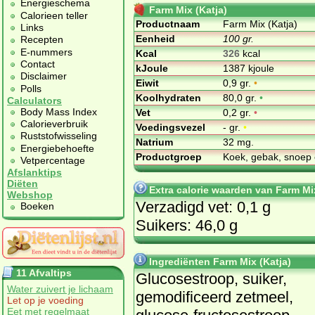
Energieschema
Farm Mix (Katja)
Calorieen teller
Productnaam
Farm Mix (Katja)
Links
Eenheid
100 gr.
Recepten
E-nummers
Kcal
326
kcal
Contact
kJoule
1387 kjoule
Disclaimer
Eiwit
0,9 gr.
•
Polls
Koolhydraten
80,0 gr.
•
Calculators
Body Mass Index
Vet
0,2 gr.
•
Calorieverbruik
Voedingsvezel
- gr.
•
Ruststofwisseling
Natrium
32 mg.
Energiebehoefte
Productgroep
Koek, gebak, snoep 
Vetpercentage
Afslanktips
Diëten
Extra calorie waarden van Farm Mix
Webshop
Verzadigd vet: 0,1 g
Boeken
Suikers: 46,0 g
Ingrediënten Farm Mix (Katja)
11 Afvaltips
Glucosestroop, suiker,
Water zuivert je lichaam
gemodificeerd zetmeel,
Let op je voeding
Eet met regelmaat