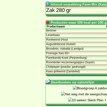
Inhoud verpakking Farm Mix (Katj
Zak 280 gr
Producten waar 326 kcal per 100 g.
Productnaam
Berliner
Leverkaas
Rookworst (Hoy)
Augustinbrood (Aubel)
Broodmix, ciabatta (Landgut)
Fromage frais 60+
Parelkandij Koek (Peijnenburg)
Roomboter reuzemergpijpjes (Super)
Chilipeper (poeder, gedroogd)
Kaas grillworst (Zandvliet)
Dieetboeken op calorielijst