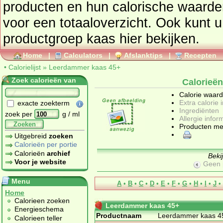
producten en hun calorische waarden ga dan naar de
voor een totaaloverzicht. Ook kunt u 
productgroep
kaas
hier bekijken.
Home
|
Calculators
|
Afslanktips
|
Recepten
•
Calorielijst
»
Leerdammer kaas 45+
Zoek calorieën van
Calorieë
Calorie waar
Extra calorie 
exacte zoekterm
Ingrediënten
zoek per
g / ml
Allergie infor
Zoeken
Producten me
Uitgebreid
zoeken
Calorieën per portie
Calorieën
archief
Beki
Voor je website
Geen 
Menu
A
•
B
•
C
•
D
•
E
•
F
•
G
•
H
•
I
•
J
•
Home
Calorieen zoeken
Leerdammer kaas 45+
Energieschema
Productnaam
Leerdammer kaas 4
Calorieen teller