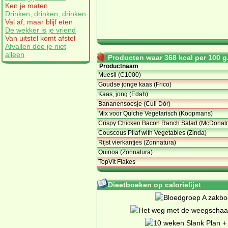
Ken je maten
Drinken, drinken, drinken
Val af, maar blijf eten
De wekker is je vriend
Van uitstel komt afstel
Afvallen doe je niet
alleen
Producten waar 368 kcal per 100 g.
Productnaam
Muesli (C1000)
Goudse jonge kaas (Frico)
Kaas, jong (Edah)
Bananensoesje (Culi Dór)
Mix voor Quiche Vegetarisch (Koopmans)
Crispy Chicken Bacon Ranch Salad (McDonald
Couscous Pilaf with Vegetables (Zinda)
Rijst vierkantjes (Zonnatura)
Quinoa (Zonnatura)
TopVit Flakes
Dieetboeken op calorielijst