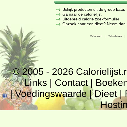
Bekijk producten uit de groep
kaas
Ga naar de calorielijst
Uitgebreid calorie zoekformulier
Opzoek naar een dieet? Neem dan een
Calorieen
|
Calculators
|
© 2005 - 2026
Calorielijst.
Links
|
Contact
|
Boeke
|
Voedingswaarde
|
Dieet
|
Hosti