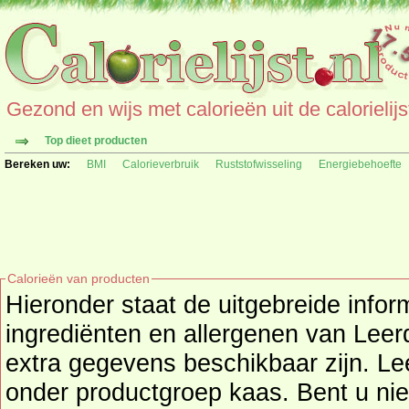
Gezond en wijs met calorieën uit de calorielijs
Top dieet producten
Bereken uw:
BMI
Calorieverbruik
Ruststofwisseling
Energiebehoefte
Calorieën van producten
Hieronder staat de uitgebreide infor
ingrediënten en allergenen van Leerdammer kaas 45+ als deze
extra gegevens beschikbaar zijn. L
onder productgroep
kaas
. Bent u nieuwsgierig naar andere