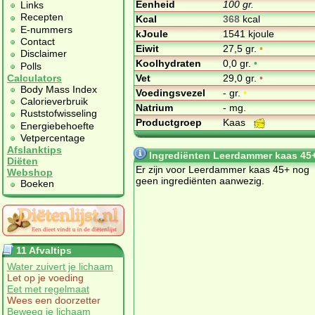
Eenheid
100 gr.
Links
Recepten
Kcal
368
kcal
E-nummers
kJoule
1541 kjoule
Contact
Eiwit
27,5 gr.
•
Disclaimer
Koolhydraten
0,0 gr.
•
Polls
Vet
29,0 gr.
•
Calculators
Body Mass Index
Voedingsvezel
- gr.
•
Calorieverbruik
Natrium
- mg.
Ruststofwisseling
Productgroep
Kaas
Energiebehoefte
Vetpercentage
Afslanktips
Ingrediënten Leerdammer kaas 45
Diëten
Er zijn voor Leerdammer kaas 45+ nog
Webshop
geen ingrediënten aanwezig.
Boeken
11 Afvaltips
Water zuivert je lichaam
Let op je voeding
Eet met regelmaat
Wees een doorzetter
Beweeg je lichaam