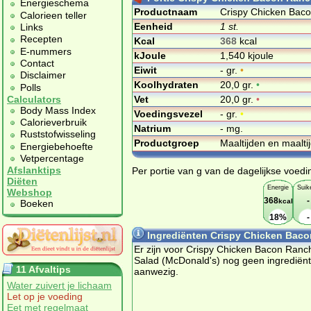
Energieschema
Productnaam
Crispy Chicken Bac
Calorieen teller
Eenheid
1 st.
Links
Recepten
Kcal
368
kcal
E-nummers
kJoule
1,540 kjoule
Contact
Eiwit
- gr.
•
Disclaimer
Koolhydraten
20,0 gr.
•
Polls
Vet
20,0 gr.
•
Calculators
Body Mass Index
Voedingsvezel
- gr.
•
Calorieverbruik
Natrium
- mg.
Ruststofwisseling
Productgroep
Maaltijden en maalt
Energiebehoefte
Vetpercentage
Afslanktips
Per portie van g van de dagelijkse voedi
Diëten
Energie
Suik
Webshop
368
-
kcal
Boeken
18%
-
Ingrediënten Crispy Chicken Baco
Er zijn voor Crispy Chicken Bacon Ranc
Salad (McDonald's) nog geen ingrediën
11 Afvaltips
aanwezig.
Water zuivert je lichaam
Let op je voeding
Eet met regelmaat