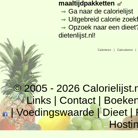
maaltijdpakketten
Ga naar de calorielijst
Uitgebreid calorie zoek
Opzoek naar een dieet
dietenlijst.nl
!
Calorieen
|
Calculators
|
© 2005 - 2026
Calorielijst.
Links
|
Contact
|
Boeke
|
Voedingswaarde
|
Dieet
|
Hosti