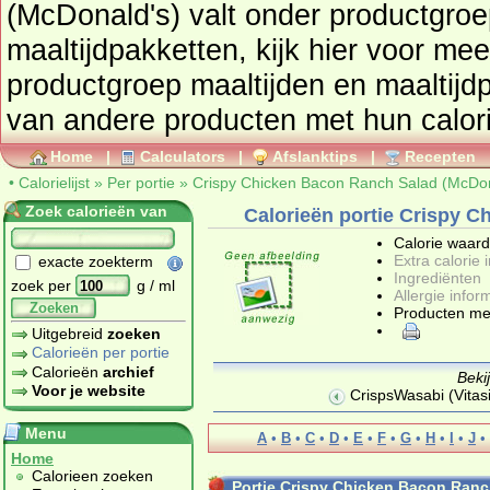
(McDonald's) valt onder productgro
maaltijdpakketten
, kijk hier voor me
productgroep
maaltijden en maaltijd
Home
|
Calculators
|
Afslanktips
|
Recepten
•
Calorielijst
»
Per portie
»
Crispy Chicken Bacon Ranch Salad (McDon
Zoek calorieën van
Calorieën portie Crispy 
Calorie waar
Extra calorie 
exacte zoekterm
Ingrediënten
zoek per
g / ml
Allergie infor
Zoeken
Producten me
Uitgebreid
zoeken
Calorieën per portie
Calorieën
archief
Beki
Voor je website
CrispsWasabi (Vitas
Menu
A
•
B
•
C
•
D
•
E
•
F
•
G
•
H
•
I
•
J
•
Home
Calorieen zoeken
Portie Crispy Chicken Bacon Ranc