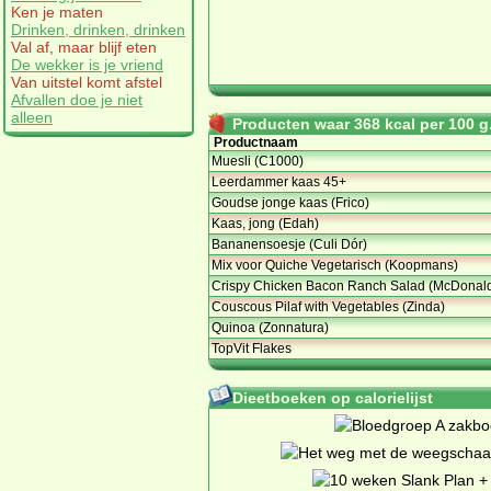
Ken je maten
Drinken, drinken, drinken
Val af, maar blijf eten
De wekker is je vriend
Van uitstel komt afstel
Afvallen doe je niet
alleen
Producten waar 368 kcal per 100 g.
Productnaam
Muesli (C1000)
Leerdammer kaas 45+
Goudse jonge kaas (Frico)
Kaas, jong (Edah)
Bananensoesje (Culi Dór)
Mix voor Quiche Vegetarisch (Koopmans)
Crispy Chicken Bacon Ranch Salad (McDonald
Couscous Pilaf with Vegetables (Zinda)
Quinoa (Zonnatura)
TopVit Flakes
Dieetboeken op calorielijst