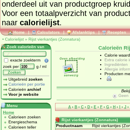
onderdeel uit van productgroep
krui
Voor een totaalpverzicht van producten en hun calorieën gaat u
naar
calorielijst
.
Home
|
Calculators
|
Afslanktips
|
Recepten
•
Calorielijst
»
Rijst vierkantjes (Zonnatura)
Zoek calorieën van
Calorieën Ri
Calorie waar
Extra calorie 
exacte zoekterm
Ingrediënten
zoek per
g / ml
Allergie infor
Zoeken
Producten me
Uitgebreid
zoeken
Calorieën per portie
Calorieën
archief
Beki
Voor je website
Geen 
Menu
A
•
B
•
C
•
D
•
E
•
F
•
G
•
H
•
I
•
J
•
Home
Calorieen zoeken
Rijst vierkantjes (Zonnatura)
Energieschema
Productnaam
Rijst vierkantjes (Zo
Calorieen teller