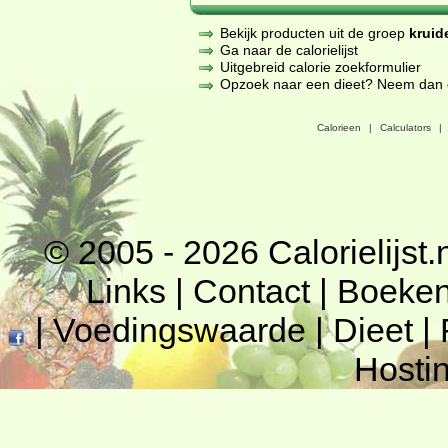
Bekijk producten uit de groep
kruid
Ga naar de calorielijst
Uitgebreid calorie zoekformulier
Opzoek naar een dieet? Neem dan een
Calorieen
|
Calculators
|
© 2005 - 2026
Calorielijst.
Links
|
Contact
|
Boeke
|
Voedingswaarde
|
Dieet
|
Hosti