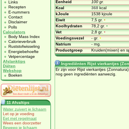
Eenheid
100 gr.
Links
Recepten
Kcal
368
kcal
E-nummers
kJoule
1538 kjoule
Contact
Eiwit
7,5 gr.
•
Disclaimer
Koolhydraten
78,2 gr.
•
Polls
Vet
2,8 gr.
•
Calculators
Body Mass Index
Voedingsvezel
- gr.
•
Calorieverbruik
Natrium
- mg.
Ruststofwisseling
Productgroep
Kruiden(mixen) en s
Energiebehoefte
Vetpercentage
Afslanktips
Ingrediënten Rijst vierkantjes (Zo
Diëten
Er zijn voor Rijst vierkantjes (Zonnatura)
Webshop
nog geen ingrediënten aanwezig.
Boeken
11 Afvaltips
Water zuivert je lichaam
Let op je voeding
Eet met regelmaat
Wees een doorzetter
Beweeg je lichaam