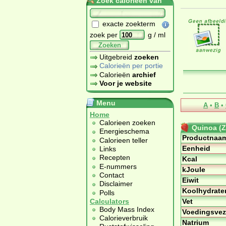
Zoek calorieën van
exacte zoekterm
zoek per
g / ml
Zoeken
Uitgebreid
zoeken
Calorieën per portie
Calorieën
archief
Voor je website
Menu
A
•
B
•
Home
Calorieen zoeken
Quinoa (Z
Energieschema
Productnaa
Calorieen teller
Eenheid
Links
Recepten
Kcal
E-nummers
kJoule
Contact
Eiwit
Disclaimer
Koolhydrate
Polls
Vet
Calculators
Body Mass Index
Voedingsvez
Calorieverbruik
Natrium