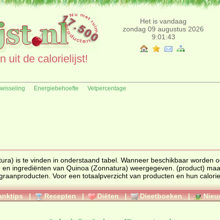
Het is vandaag
zondag 09 augustus 2026
9:01:43
uit de calorielijst!
fwisseling
Energiebehoefte
Vetpercentage
nden in onderstaand tabel. Wanneer beschikbaar worden ook de
ngrediënten van Quinoa (Zonnatura) weergegeven. (product) maakt
graanproducten
. Voor een totaalpverzicht van producten en hun calorieën gaat
anktips
|
Recepten
|
Diëten
|
Dieetboeken
|
Nieu