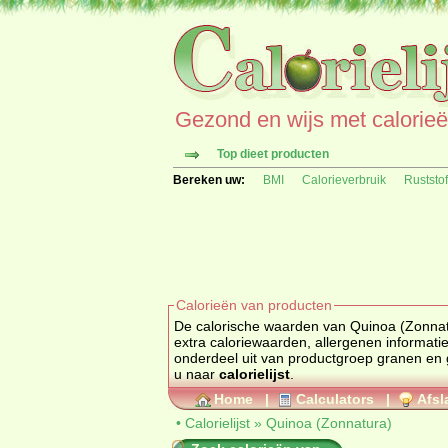
Gezond en wijs met calorieën 
Top dieet producten
Bereken uw:
BMI
Calorieverbruik
Ruststo
Calorieën van producten
De calorische waarden van Quinoa (Zonnatura) is te vi
extra caloriewaarden, allergenen informatie en i
onderdeel uit van productgroep
granen en 
u naar
calorielijst
.
Home
|
Calculators
|
Afsl
•
Calorielijst
»
Quinoa (Zonnatura)