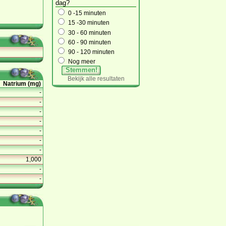
dag?
0 -15 minuten
15 -30 minuten
30 - 60 minuten
60 - 90 minuten
90 - 120 minuten
Nog meer
Stemmen!
Bekijk alle resultaten
Natrium (mg)
-
-
-
-
-
-
-
1,000
-
-