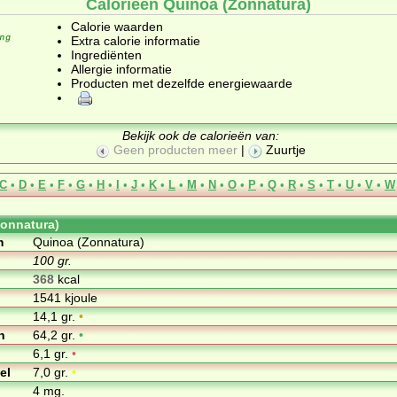
Calorieën Quinoa (Zonnatura)
Calorie waarden
Extra calorie informatie
Ingrediënten
Allergie informatie
Producten met dezelfde energiewaarde
Bekijk ook de calorieën van:
Geen producten meer
|
Zuurtje
C
•
D
•
E
•
F
•
G
•
H
•
I
•
J
•
K
•
L
•
M
•
N
•
O
•
P
•
Q
•
R
•
S
•
T
•
U
•
V
•
W
onnatura)
m
Quinoa (Zonnatura)
100 gr.
368
kcal
1541 kjoule
14,1 gr.
•
n
64,2 gr.
•
6,1 gr.
•
el
7,0 gr.
•
4 mg.