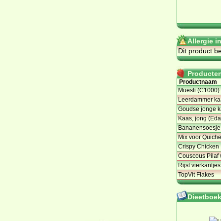
Allergie 
Dit product b
Producten 
Productnaam
Muesli (C1000)
Leerdammer ka
Goudse jonge ka
Kaas, jong (Eda
Bananensoesje 
Mix voor Quich
Crispy Chicken
Couscous Pilaf 
Rijst vierkantje
TopVit Flakes
Dieetboeke