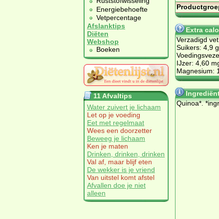
Ruststofwisseling
Productgroe
Energiebehoefte
Vetpercentage
Afslanktips
Extra cal
Diëten
Verzadigd vet
Webshop
Suikers: 4,9 g
Boeken
Voedingsvezel
IJzer: 4,60 m
Magnesium: 
Ingrediën
11 Afvaltips
Quinoa*. *ingr
Water zuivert je lichaam
Let op je voeding
Eet met regelmaat
Wees een doorzetter
Beweeg je lichaam
Ken je maten
Drinken, drinken, drinken
Val af, maar blijf eten
De wekker is je vriend
Van uitstel komt afstel
Afvallen doe je niet
alleen