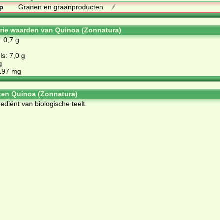
p
Granen en graanproducten
orie waarden van Quinoa (Zonnatura)
: 0,7 g
s: 7,0 g
g
197 mg
ten Quinoa (Zonnatura)
ediënt van biologische teelt.