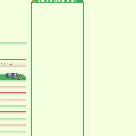
Gesponsorde links
•
Y
•
Z