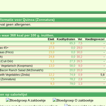
informatie voor Quinoa (Zonnatura)
evat geen allergenen.
waar 368 kcal per 100 g. inzitten.
Eiwit
Koolhydraten
Vet
Voedingsvezel
8,9
65,3
7,5
-
as 45+
27,5
0,0
29,0
-
as (Frico)
23,0
0,0
30,0
-
h)
24,8
0,0
30,2
-
(Culi Dór)
5,1
27,3
26,5
-
e Vegetarisch (Koopmans)
13,0
58,0
9,0
-
 Bacon Ranch Salad (McDonald's)
-
20,0
20,0
-
with Vegetables (Zinda)
12,2
74,9
0,9
5,8
s (Zonnatura)
7,5
78,2
2,8
-
9,3
79,0
1,3
-
n op calorielijst