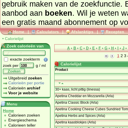
gebruik maken van de zoekfunctie. 
aanbod aan
boeken
. Wil je weten 
een gratis maand abonnement op
vo
Home
|
Calculators
|
Afslanktips
|
Recepten
•
Calorielijst
Zoek calorieën van
A
•
B
•
C
•
D
•
E
•
F
•
G
•
H
•
I
•
J
•
1
2
3
exacte zoekterm
Calorielijst
zoek per
g / ml
Product
Zoeken
Uitgebreid
zoeken
Calorieën per portie
Calorieën
archief
30+ kaas, licht pittig (linessa)
Voor je website
Apetina Cheddar en Mozzarella (Arla)
Apetina Classic Block (Arla)
Menu
Apetina Cooking Cheese Cubes Sundried Toma
Home
Calorieen zoeken
Apetina Herbs and Spices (Arla)
Energieschema
Apetina kaasblokjes (Arla)
Calorieen teller