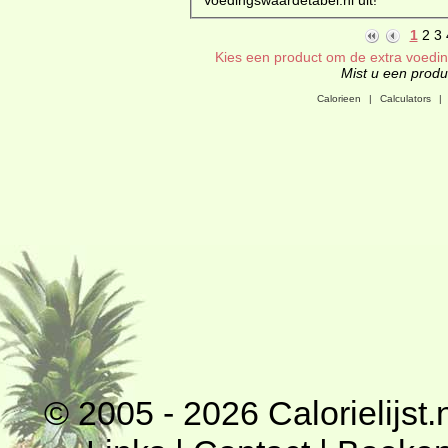
1
2
3
Kies een product om de extra voeding
Mist u een produc
Calorieen
|
Calculators
|
© 2005 - 2026
Calorielijst.