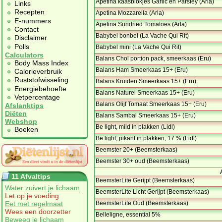
Apetina kaasblokjes Garlic en Parsley (Arla)
Links
Recepten
Apetina Mozzarella (Arla)
E-nummers
Apetina Sundried Tomatoes (Arla)
Contact
Babybel bonbel (La Vache Qui Rit)
Disclaimer
Polls
Babybel mini (La Vache Qui Rit)
Calculators
Balans Chol portion pack, smeerkaas (Eru)
Body Mass Index
Balans Ham Smeerkaas 15+ (Eru)
Calorieverbruik
Ruststofwisseling
Balans Kruiden Smeerkaas 15+ (Eru)
Energiebehoefte
Balans Naturel Smeerkaas 15+ (Eru)
Vetpercentage
Balans Olijf Tomaat Smeerkaas 15+ (Eru)
Afslanktips
Diëten
Balans Sambal Smeerkaas 15+ (Eru)
Webshop
Be light, mild in plakken (Lidl)
Boeken
Be light, pikant in plakken, 17 % (Lidl)
Beemster 20+ (Beemsterkaas)
Beemster 30+ oud (Beemsterkaas)
11 Afvaltips
BeemsterLite Gerijpt (Beemsterkaas)
Water zuivert je lichaam
BeemsterLite Licht Gerijpt (Beemsterkaas)
Let op je voeding
Eet met regelmaat
BeemsterLite Oud (Beemsterkaas)
Wees een doorzetter
Belleligne, essential 5%
Beweeg je lichaam