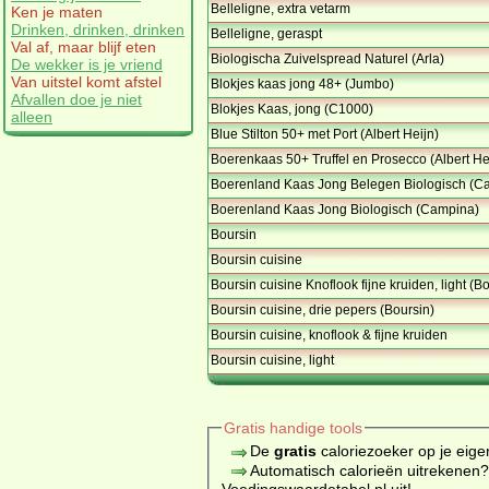
Belleligne, extra vetarm
Ken je maten
Drinken, drinken, drinken
Belleligne, geraspt
Val af, maar blijf eten
Biologischa Zuivelspread Naturel (Arla)
De wekker is je vriend
Van uitstel komt afstel
Blokjes kaas jong 48+ (Jumbo)
Afvallen doe je niet
Blokjes Kaas, jong (C1000)
alleen
Blue Stilton 50+ met Port (Albert Heijn)
Boerenkaas 50+ Truffel en Prosecco (Albert He
Boerenland Kaas Jong Belegen Biologisch (C
Boerenland Kaas Jong Biologisch (Campina)
Boursin
Boursin cuisine
Boursin cuisine Knoflook fijne kruiden, light (B
Boursin cuisine, drie pepers (Boursin)
Boursin cuisine, knoflook & fijne kruiden
Boursin cuisine, light
Gratis handige tools
De
gratis
caloriezoeker op je eige
Automatisch calorieën uitrekenen
Voedingswaardetabel.nl uit!