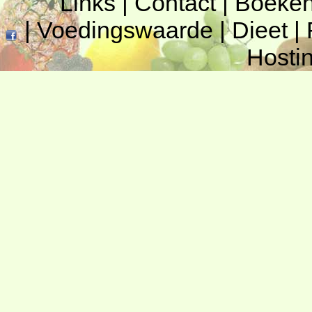
Links
|
Contact
|
Boeke
|
Voedingswaarde
|
Dieet
|
Hosti