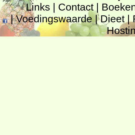
Links
|
Contact
|
Boeke
|
Voedingswaarde
|
Dieet
|
Hosti