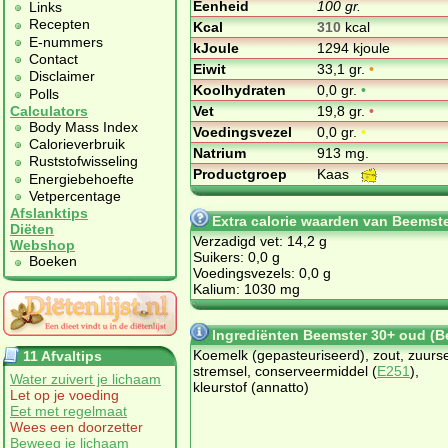
Eenheid
100 gr.
Links
Recepten
Kcal
310
kcal
E-nummers
kJoule
1294 kjoule
Contact
Eiwit
33,1 gr.
•
Disclaimer
Koolhydraten
0,0 gr.
•
Polls
Vet
19,8 gr.
•
Calculators
Body Mass Index
Voedingsvezel
0,0 gr.
•
Calorieverbruik
Natrium
913 mg.
Ruststofwisseling
Productgroep
Kaas
Energiebehoefte
Vetpercentage
Afslanktips
Extra calorie waarden van Beemst
Diëten
Verzadigd vet: 14,2 g
Webshop
Suikers: 0,0 g
Boeken
Voedingsvezels: 0,0 g
Kalium: 1030 mg
Ingrediënten Beemster 30+ oud (B
Koemelk (gepasteuriseerd), zout, zuurse
11 Afvaltips
stremsel, conserveermiddel (
E251
),
Water zuivert je lichaam
kleurstof (annatto)
Let op je voeding
Eet met regelmaat
Wees een doorzetter
Beweeg je lichaam