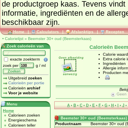
de productgroep
kaas
. Tevens vindt u ook de uitgebreide calorie
informatie, ingrediënten en de aller
beschikbaar zijn.
Home
|
Calculators
|
Afslanktips
|
Recepten
•
Calorielijst
»
Beemster 30+ oud (Beemsterkaas)
Zoek calorieën van
Calorieën Beem
Calorie waar
Extra calorie 
exacte zoekterm
Ingrediënten
zoek per
g / ml
Allergie infor
Zoeken
Producten me
Uitgebreid
zoeken
Calorieën per portie
Calorieën
archief
Beki
Voor je website
Geen 
Menu
A
•
B
•
C
•
D
•
E
•
F
•
G
•
H
•
I
•
J
•
Home
Calorieen zoeken
Beemster 30+ oud (Beemsterkaas)
Energieschema
Productnaam
Beemster 30+ oud (
Calorieen teller