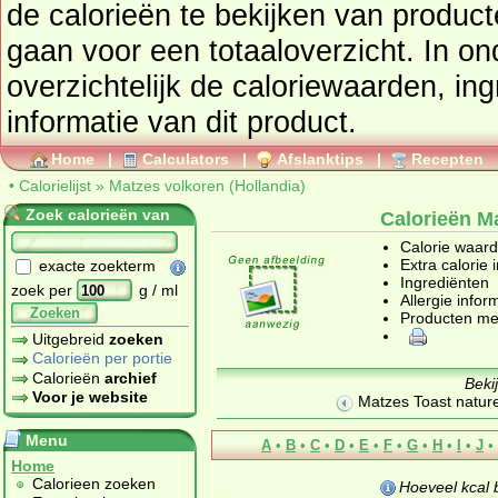
de calorieën te bekijken van produc
gaan voor een totaaloverzicht. In onderstaand tabel vindt u
overzichtelijk de caloriewaarden, ingrediënten en allergenen
informatie van dit product.
Home
|
Calculators
|
Afslanktips
|
Recepten
•
Calorielijst
»
Matzes volkoren (Hollandia)
Zoek calorieën van
Calorieën Ma
Calorie waar
Extra calorie 
exacte zoekterm
Ingrediënten
zoek per
g / ml
Allergie infor
Zoeken
Producten me
Uitgebreid
zoeken
Calorieën per portie
Calorieën
archief
Beki
Voor je website
Matzes Toast nature
Menu
A
•
B
•
C
•
D
•
E
•
F
•
G
•
H
•
I
•
J
•
Home
Calorieen zoeken
Hoeveel kcal