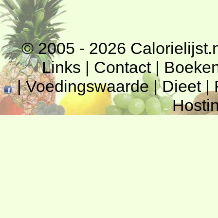
© 2005 - 2026
Calorielijst.
Links
|
Contact
|
Boeke
|
Voedingswaarde
|
Dieet
|
Hosti