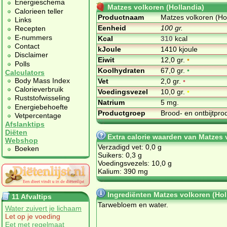
Energieschema
Matzes volkoren (Hollandia)
Calorieen teller
Productnaam
Matzes volkoren (Ho
Links
Eenheid
100 gr.
Recepten
E-nummers
Kcal
310
kcal
Contact
kJoule
1410 kjoule
Disclaimer
Eiwit
12,0 gr.
•
Polls
Koolhydraten
67,0 gr.
•
Calculators
Body Mass Index
Vet
2,0 gr.
•
Calorieverbruik
Voedingsvezel
10,0 gr.
•
Ruststofwisseling
Natrium
5 mg.
Energiebehoefte
Productgroep
Brood- en ontbijtpr
Vetpercentage
Afslanktips
Diëten
Extra calorie waarden van Matzes 
Webshop
Verzadigd vet: 0,0 g
Boeken
Suikers: 0,3 g
Voedingsvezels: 10,0 g
Kalium: 390 mg
Ingrediënten Matzes volkoren (Hol
11 Afvaltips
Tarwebloem en water.
Water zuivert je lichaam
Let op je voeding
Eet met regelmaat