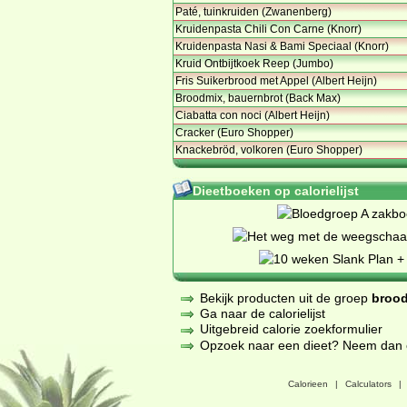
Paté, tuinkruiden (Zwanenberg)
Kruidenpasta Chili Con Carne (Knorr)
Kruidenpasta Nasi & Bami Speciaal (Knorr)
Kruid Ontbijtkoek Reep (Jumbo)
Fris Suikerbrood met Appel (Albert Heijn)
Broodmix, bauernbrot (Back Max)
Ciabatta con noci (Albert Heijn)
Cracker (Euro Shopper)
Knackebröd, volkoren (Euro Shopper)
Dieetboeken op calorielijst
Bekijk producten uit de groep
brood
Ga naar de calorielijst
Uitgebreid calorie zoekformulier
Opzoek naar een dieet? Neem dan een
Calorieen
|
Calculators
|