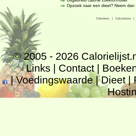
Uitgebreid calorie zoekformulier
Opzoek naar een dieet? Neem dan een
Calorieen
|
Calculators
|
© 2005 - 2026
Calorielijst.
Links
|
Contact
|
Boeke
|
Voedingswaarde
|
Dieet
|
Hosti