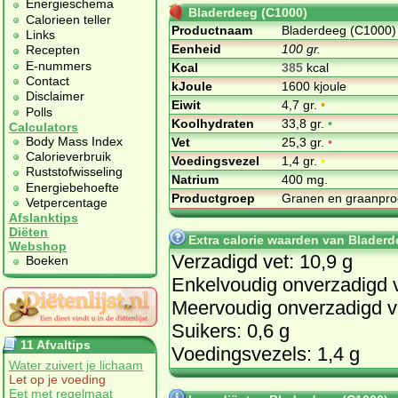
Energieschema
Bladerdeeg (C1000)
Calorieen teller
Productnaam
Bladerdeeg (C1000)
Links
Eenheid
100 gr.
Recepten
E-nummers
Kcal
385
kcal
Contact
kJoule
1600 kjoule
Disclaimer
Eiwit
4,7 gr.
•
Polls
Koolhydraten
33,8 gr.
•
Calculators
Body Mass Index
Vet
25,3 gr.
•
Calorieverbruik
Voedingsvezel
1,4 gr.
•
Ruststofwisseling
Natrium
400 mg.
Energiebehoefte
Productgroep
Granen en graanpr
Vetpercentage
Afslanktips
Diëten
Extra calorie waarden van Bladerd
Webshop
Verzadigd vet: 10,9 g
Boeken
Enkelvoudig onverzadigd v
Meervoudig onverzadigd ve
Suikers: 0,6 g
11 Afvaltips
Voedingsvezels: 1,4 g
Water zuivert je lichaam
Let op je voeding
Eet met regelmaat