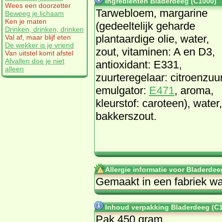
Ingrediënten Bladerdeeg (C1000)
Wees een doorzetter
Tarwebloem, margarine
Beweeg je lichaam
Ken je maten
(gedeeltelijk geharde
Drinken, drinken, drinken
plantaardige olie, water,
Val af, maar blijf eten
De wekker is je vriend
zout, vitaminen: A en D3,
Van uitstel komt afstel
Afvallen doe je niet
antioxidant: E331,
alleen
zuurteregelaar: citroenzuur
emulgator:
E471
, aroma,
kleurstof: caroteen), water,
bakkerszout.
Allergie informatie voor Bladerdee
Gemaakt in een fabriek wa
Inhoud verpakking Bladerdeeg (C
Pak 450 gram