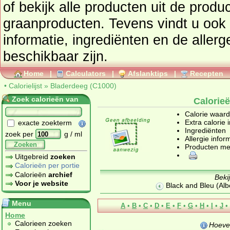
of bekijk alle producten uit de prod
graanproducten
. Tevens vindt u ook de uitgebreide calorie
informatie, ingrediënten en de aller
beschikbaar zijn.
Home
|
Calculators
|
Afslanktips
|
Recepten
•
Calorielijst
»
Bladerdeeg (C1000)
Zoek calorieën van
Calorie
Calorie waar
Extra calorie 
exacte zoekterm
Ingrediënten
zoek per
g / ml
Allergie infor
Zoeken
Producten me
Uitgebreid
zoeken
Calorieën per portie
Calorieën
archief
Beki
Voor je website
Black and Bleu (Albe
Menu
A
•
B
•
C
•
D
•
E
•
F
•
G
•
H
•
I
•
J
•
Home
Calorieen zoeken
Hoeve