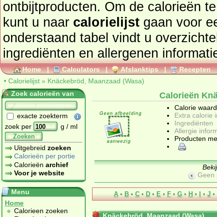
ontbijtproducten
. Om de calorieën te bekijken van producten
kunt u naar
calorielijst
gaan voor een totaaloverzic
onderstaand tabel vindt u overzichte
ingrediënten en allergenen informatie
Home
|
Calculators
|
Afslanktips
|
Recepten
•
Calorielijst
»
Knäckebröd, Maanzaad (Wasa)
Zoek calorieën van
Calorieën Kn
Calorie waar
Extra calorie 
exacte zoekterm
Ingrediënten
zoek per
g / ml
Allergie infor
Zoeken
Producten me
Uitgebreid
zoeken
Calorieën per portie
Calorieën
archief
Beki
Voor je website
Geen 
Menu
A
•
B
•
C
•
D
•
E
•
F
•
G
•
H
•
I
•
J
•
Home
Calorieen zoeken
Knäckebröd, Maanzaad (Wasa)