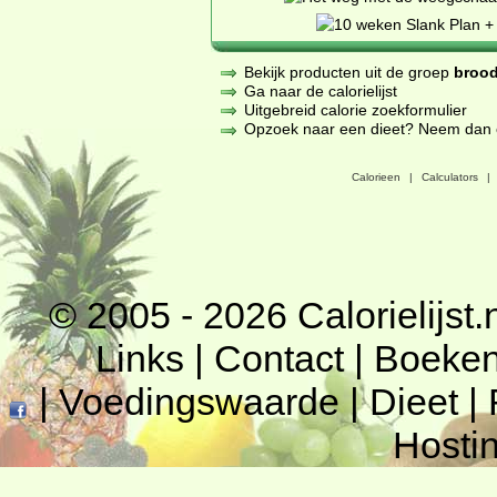
Bekijk producten uit de groep
brood
Ga naar de calorielijst
Uitgebreid calorie zoekformulier
Opzoek naar een dieet? Neem dan een
Calorieen
|
Calculators
|
© 2005 - 2026
Calorielijst.
Links
|
Contact
|
Boeke
|
Voedingswaarde
|
Dieet
|
Hosti