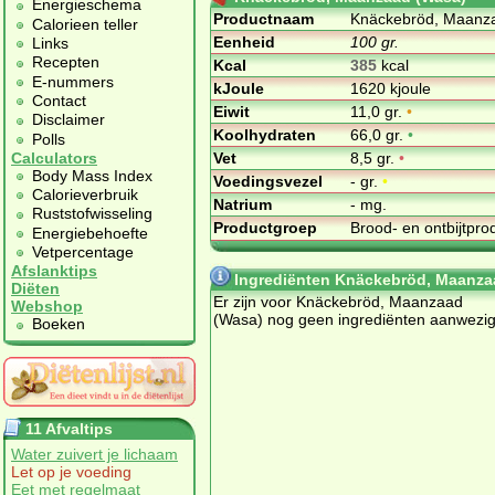
Energieschema
Productnaam
Knäckebröd, Maanz
Calorieen teller
Eenheid
100 gr.
Links
Recepten
Kcal
385
kcal
E-nummers
kJoule
1620 kjoule
Contact
Eiwit
11,0 gr.
•
Disclaimer
Koolhydraten
66,0 gr.
•
Polls
Vet
8,5 gr.
•
Calculators
Body Mass Index
Voedingsvezel
- gr.
•
Calorieverbruik
Natrium
- mg.
Ruststofwisseling
Productgroep
Brood- en ontbijtpr
Energiebehoefte
Vetpercentage
Afslanktips
Ingrediënten Knäckebröd, Maanza
Diëten
Er zijn voor Knäckebröd, Maanzaad
Webshop
(Wasa) nog geen ingrediënten aanwezig
Boeken
11 Afvaltips
Water zuivert je lichaam
Let op je voeding
Eet met regelmaat