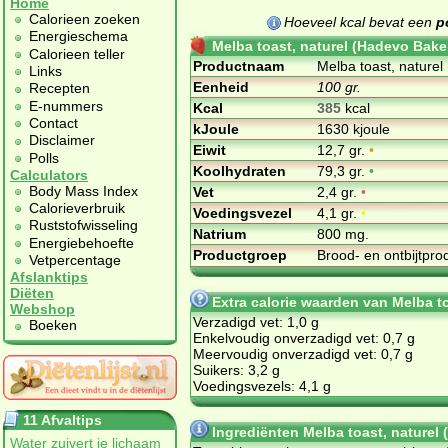
Home
Calorieen zoeken
Hoeveel kcal bevat een
p
Energieschema
Melba toast, naturel (Hadevo Bake
Calorieen teller
Productnaam
Melba toast, naturel
Links
Eenheid
100 gr.
Recepten
E-nummers
Kcal
385
kcal
Contact
kJoule
1630 kjoule
Disclaimer
Eiwit
12,7 gr.
•
Polls
Koolhydraten
79,3 gr.
•
Calculators
Body Mass Index
Vet
2,4 gr.
•
Calorieverbruik
Voedingsvezel
4,1 gr.
•
Ruststofwisseling
Natrium
800 mg.
Energiebehoefte
Productgroep
Brood- en ontbijtpr
Vetpercentage
Afslanktips
Diëten
Extra calorie waarden van Melba t
Webshop
Verzadigd vet: 1,0 g
Boeken
Enkelvoudig onverzadigd vet: 0,7 g
Meervoudig onverzadigd vet: 0,7 g
Suikers: 3,2 g
Voedingsvezels: 4,1 g
11 Afvaltips
Ingrediënten Melba toast, naturel
Water zuivert je lichaam