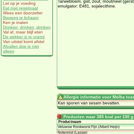
Tarwebloem, gist, zout, moutmeel (gerst
Let op je voeding
emulgator: E481, sojalecithine.
Eet met regelmaat
Wees een doorzetter
Beweeg je lichaam
Ken je maten
Drinken, drinken, drinken
Val af, maar blijf eten
De wekker is je vriend
Van uitstel komt afstel
Afvallen doe je niet
alleen
Allergie informatie voor Melba toa
Kan sporen van sesam bevatten.
Producten waar 385 kcal per 100 g.
Productnaam
Veluwsw Rookworst Fijn (Albert Heijn)
Notenrijst (Lassie)