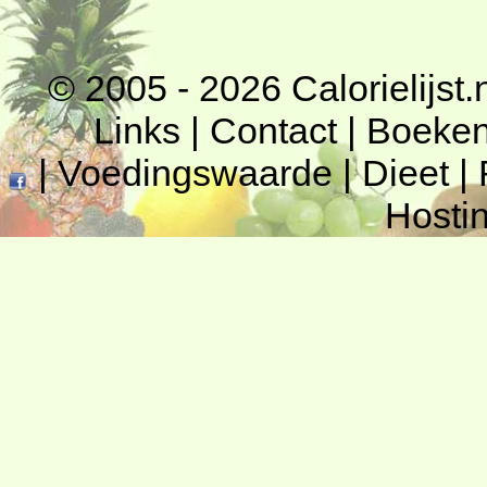
© 2005 - 2026
Calorielijst.
Links
|
Contact
|
Boeke
|
Voedingswaarde
|
Dieet
|
Hosti