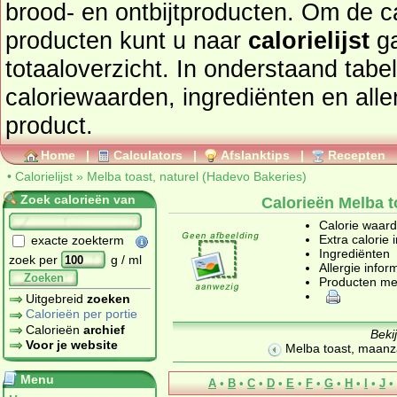
brood- en ontbijtproducten
. Om de calorieën te bekijken van
producten kunt u naar
calorielijst
ga
totaaloverzicht. In onderstaand tabel
caloriewaarden, ingrediënten en allergenen informatie van dit
product.
Home
|
Calculators
|
Afslanktips
|
Recepten
•
Calorielijst
»
Melba toast, naturel (Hadevo Bakeries)
Zoek calorieën van
Calorieën Melba t
Calorie waar
Extra calorie 
exacte zoekterm
Ingrediënten
zoek per
g / ml
Allergie infor
Zoeken
Producten me
Uitgebreid
zoeken
Calorieën per portie
Calorieën
archief
Beki
Voor je website
Melba toast, maanz
Menu
A
•
B
•
C
•
D
•
E
•
F
•
G
•
H
•
I
•
J
•