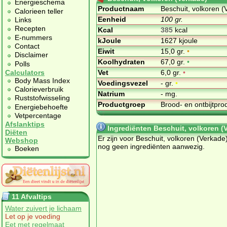
Energieschema
Productnaam
Beschuit, volkoren (
Calorieen teller
Eenheid
100 gr.
Links
Recepten
Kcal
385
kcal
E-nummers
kJoule
1627 kjoule
Contact
Eiwit
15,0 gr.
•
Disclaimer
Koolhydraten
67,0 gr.
•
Polls
Vet
6,0 gr.
•
Calculators
Body Mass Index
Voedingsvezel
- gr.
•
Calorieverbruik
Natrium
- mg.
Ruststofwisseling
Productgroep
Brood- en ontbijtpr
Energiebehoefte
Vetpercentage
Afslanktips
Ingrediënten Beschuit, volkoren (
Diëten
Er zijn voor Beschuit, volkoren (Verkade
Webshop
nog geen ingrediënten aanwezig.
Boeken
11 Afvaltips
Water zuivert je lichaam
Let op je voeding
Eet met regelmaat