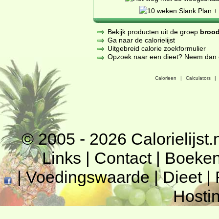
Bekijk producten uit de groep
brood
Ga naar de calorielijst
Uitgebreid calorie zoekformulier
Opzoek naar een dieet? Neem dan een
Calorieen
|
Calculators
|
© 2005 - 2026
Calorielijst.
Links
|
Contact
|
Boeke
|
Voedingswaarde
|
Dieet
|
Hosti