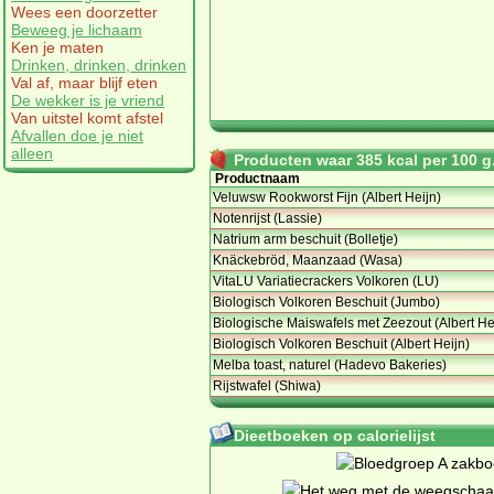
Wees een doorzetter
Beweeg je lichaam
Ken je maten
Drinken, drinken, drinken
Val af, maar blijf eten
De wekker is je vriend
Van uitstel komt afstel
Afvallen doe je niet
alleen
Producten waar 385 kcal per 100 g.
Productnaam
Veluwsw Rookworst Fijn (Albert Heijn)
Notenrijst (Lassie)
Natrium arm beschuit (Bolletje)
Knäckebröd, Maanzaad (Wasa)
VitaLU Variatiecrackers Volkoren (LU)
Biologisch Volkoren Beschuit (Jumbo)
Biologische Maiswafels met Zeezout (Albert He
Biologisch Volkoren Beschuit (Albert Heijn)
Melba toast, naturel (Hadevo Bakeries)
Rijstwafel (Shiwa)
Dieetboeken op calorielijst