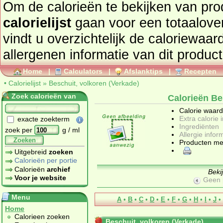
Om de calorieën te bekijken van pro
calorielijst
gaan voor een totaaloverzicht. In onderstaand tabel
vindt u overzichtelijk de caloriewaarden, ingrediën
allergenen informatie van dit product
Home
|
Calculators
|
Afslanktips
|
Recepten
•
Calorielijst
»
Beschuit, volkoren (Verkade)
Zoek calorieën van
Calorieën Be
Calorie waar
Extra calorie 
exacte zoekterm
Ingrediënten
zoek per
g / ml
Allergie infor
Zoeken
Producten me
Uitgebreid
zoeken
Calorieën per portie
Calorieën
archief
Beki
Voor je website
Geen 
Menu
A
•
B
•
C
•
D
•
E
•
F
•
G
•
H
•
I
•
J
•
Home
Calorieen zoeken
Beschuit, volkoren (Verkade)