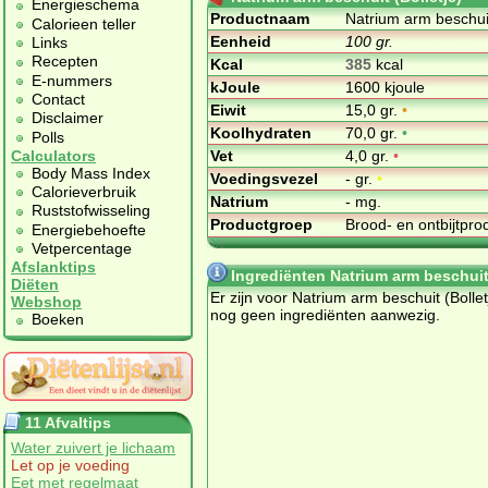
Energieschema
Productnaam
Natrium arm beschuit
Calorieen teller
Eenheid
100 gr.
Links
Recepten
Kcal
385
kcal
E-nummers
kJoule
1600 kjoule
Contact
Eiwit
15,0 gr.
•
Disclaimer
Koolhydraten
70,0 gr.
•
Polls
Vet
4,0 gr.
•
Calculators
Body Mass Index
Voedingsvezel
- gr.
•
Calorieverbruik
Natrium
- mg.
Ruststofwisseling
Productgroep
Brood- en ontbijtpr
Energiebehoefte
Vetpercentage
Afslanktips
Ingrediënten Natrium arm beschuit 
Diëten
Er zijn voor Natrium arm beschuit (Bollet
Webshop
nog geen ingrediënten aanwezig.
Boeken
11 Afvaltips
Water zuivert je lichaam
Let op je voeding
Eet met regelmaat