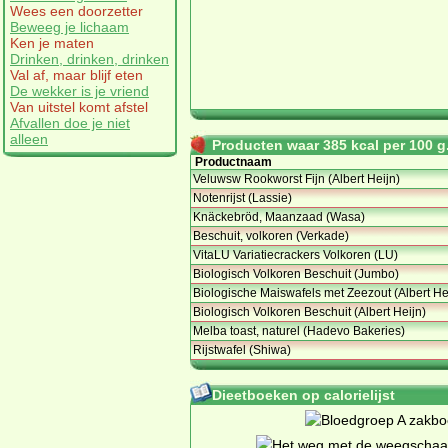
Wees een doorzetter
Beweeg je lichaam
Ken je maten
Drinken, drinken, drinken
Val af, maar blijf eten
De wekker is je vriend
Van uitstel komt afstel
Afvallen doe je niet
alleen
Producten waar 385 kcal per 100 g.
Productnaam
Veluwsw Rookworst Fijn (Albert Heijn)
Notenrijst (Lassie)
Knäckebröd, Maanzaad (Wasa)
Beschuit, volkoren (Verkade)
VitaLU Variatiecrackers Volkoren (LU)
Biologisch Volkoren Beschuit (Jumbo)
Biologische Maiswafels met Zeezout (Albert He
Biologisch Volkoren Beschuit (Albert Heijn)
Melba toast, naturel (Hadevo Bakeries)
Rijstwafel (Shiwa)
Dieetboeken op calorielijst