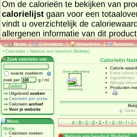
Om de calorieën te bekijken van pro
calorielijst
gaan voor een totaaloverzicht. In onderstaand tabel
vindt u overzichtelijk de caloriewaarden, ingrediën
allergenen informatie van dit product
Home
|
Calculators
|
Afslanktips
|
Recepten
•
Calorielijst
»
Natrium arm beschuit (Bolletje)
Zoek calorieën van
Calorieën Natr
Calorie waar
Extra calorie 
exacte zoekterm
Ingrediënten
zoek per
g / ml
Allergie infor
Zoeken
Producten me
Uitgebreid
zoeken
Calorieën per portie
Calorieën
archief
Beki
Voor je website
Geen 
Menu
A
•
B
•
C
•
D
•
E
•
F
•
G
•
H
•
I
•
J
•
Home
Calorieen zoeken
Natrium arm beschuit (Bolletje)