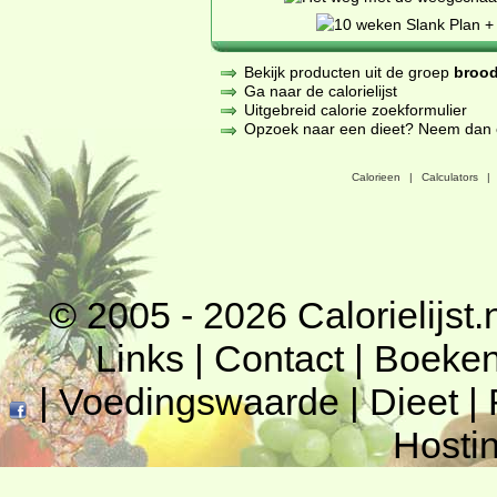
Bekijk producten uit de groep
brood
Ga naar de calorielijst
Uitgebreid calorie zoekformulier
Opzoek naar een dieet? Neem dan een
Calorieen
|
Calculators
|
© 2005 - 2026
Calorielijst.
Links
|
Contact
|
Boeke
|
Voedingswaarde
|
Dieet
|
Hosti