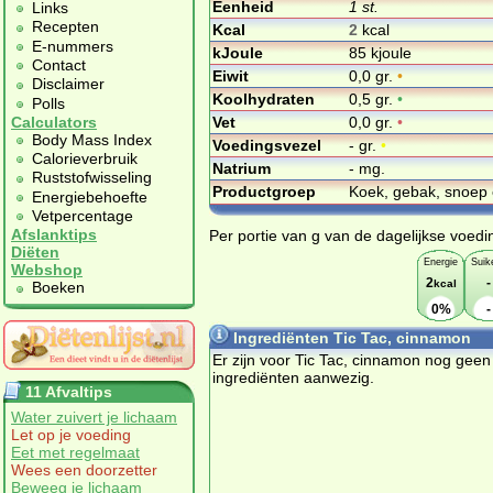
Eenheid
1 st.
Links
Recepten
Kcal
2
kcal
E-nummers
kJoule
85 kjoule
Contact
Eiwit
0,0 gr.
•
Disclaimer
Koolhydraten
0,5 gr.
•
Polls
Vet
0,0 gr.
•
Calculators
Body Mass Index
Voedingsvezel
- gr.
•
Calorieverbruik
Natrium
- mg.
Ruststofwisseling
Productgroep
Koek, gebak, snoep 
Energiebehoefte
Vetpercentage
Afslanktips
Per portie van g van de dagelijkse voedi
Diëten
Energie
Suik
Webshop
2
-
kcal
Boeken
0%
-
Ingrediënten Tic Tac, cinnamon
Er zijn voor Tic Tac, cinnamon nog geen
ingrediënten aanwezig.
11 Afvaltips
Water zuivert je lichaam
Let op je voeding
Eet met regelmaat
Wees een doorzetter
Beweeg je lichaam