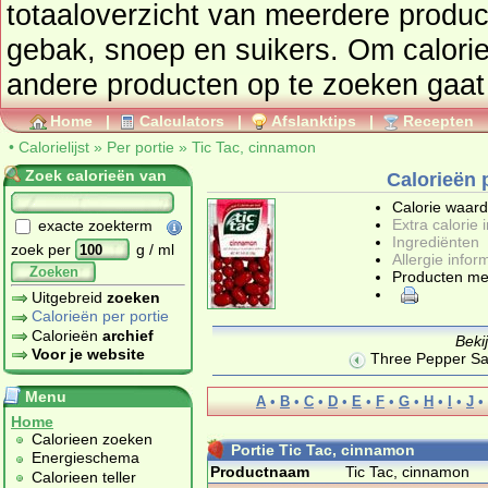
totaaloverzic
gebak, snoep en suikers
. Om calori
andere producte
Home
|
Calculators
|
Afslanktips
|
Recepten
•
Calorielijst
»
Per portie
»
Tic Tac, cinnamon
Zoek calorieën van
Calorieën 
Calorie waar
Extra calorie 
exacte zoekterm
Ingrediënten
zoek per
g / ml
Allergie infor
Zoeken
Producten me
Uitgebreid
zoeken
Calorieën per portie
Calorieën
archief
Beki
Voor je website
Three Pepper Sa
Menu
A
•
B
•
C
•
D
•
E
•
F
•
G
•
H
•
I
•
J
•
Home
Calorieen zoeken
Portie Tic Tac, cinnamon
Energieschema
Productnaam
Tic Tac, cinnamon
Calorieen teller