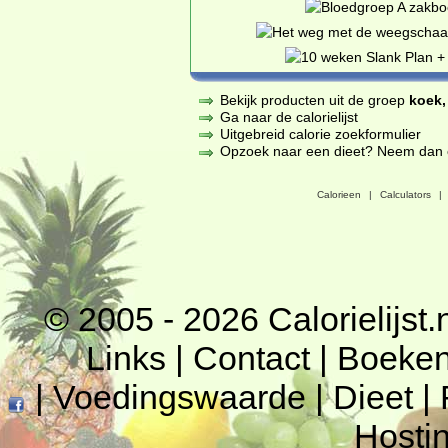
Bekijk producten uit de groep
koek,
Ga naar de calorielijst
Uitgebreid calorie zoekformulier
Opzoek naar een dieet? Neem dan een
Calorieen
|
Calculators
|
© 2005 - 2026
Calorielijst.
Links
|
Contact
|
Boeke
|
Voedingswaarde
|
Dieet
|
Hosti