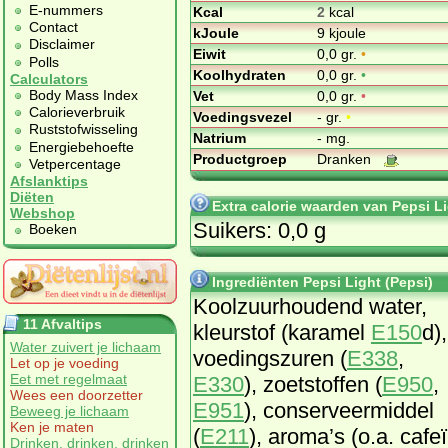
E-nummers
Kcal
2
kcal
Contact
kJoule
9 kjoule
Disclaimer
Eiwit
0,0 gr.
•
Polls
Koolhydraten
0,0 gr.
•
Calculators
Body Mass Index
Vet
0,0 gr.
•
Calorieverbruik
Voedingsvezel
- gr.
•
Ruststofwisseling
Natrium
- mg.
Energiebehoefte
Productgroep
Dranken
Vetpercentage
Afslanktips
Diëten
Extra calorie waarden van Pepsi Li
Webshop
Suikers: 0,0 g
Boeken
Ingrediënten Pepsi Light (Pepsi)
Kool­zuur­hou­dend wa­ter,
11 Afvaltips
kleur­stof (ka­ra­mel
E150
d),
Water zuivert je lichaam
voe­dings­zu­ren (
E338
,
Let op je voeding
Eet met regelmaat
E330
), zoet­stof­fen (
E950
,
Wees een doorzetter
E951
), con­ser­veer­mid­del
Beweeg je lichaam
Ken je maten
(
E211
), aro­ma’s (o.a. ca­fe­ï
Drinken, drinken, drinken