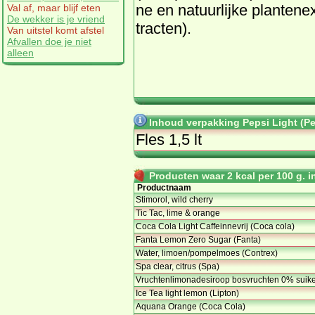
ne en na­tuur­lij­ke plan­tene
Val af, maar blijf eten
De wekker is je vriend
trac­ten).
Van uitstel komt afstel
Afvallen doe je niet
alleen
Inhoud verpakking Pepsi Light (Pe
Fles 1,5 lt
Producten waar 2 kcal per 100 g. in
Productnaam
Stimorol, wild cherry
Tic Tac, lime & orange
Coca Cola Light Caffeinnevrij (Coca cola)
Fanta Lemon Zero Sugar (Fanta)
Water, limoen/pompelmoes (Contrex)
Spa clear, citrus (Spa)
Vruchtenlimonadesiroop bosvruchten 0% suike
Ice Tea light lemon (Lipton)
Aquana Orange (Coca Cola)