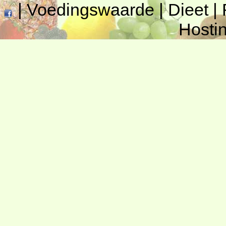
|
Voedingswaarde
|
Dieet
|
Hosti