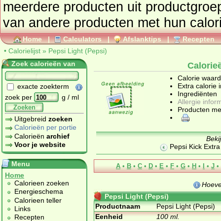
meerdere producten uit productgro
Home
|
Calculators
|
Afslanktips
|
Recepten
•
Calorielijst
»
Pepsi Light (Pepsi)
Zoek calorieën van
Calorie
Calorie waar
Extra calorie 
exacte zoekterm
Ingrediënten
zoek per
g / ml
Allergie infor
Zoeken
Producten me
Uitgebreid
zoeken
Calorieën per portie
Calorieën
archief
Beki
Voor je website
Pepsi Kick Extra 
Menu
A
•
B
•
C
•
D
•
E
•
F
•
G
•
H
•
I
•
J
•
Home
Calorieen zoeken
Hoeve
Energieschema
Pepsi Light (Pepsi)
Calorieen teller
Productnaam
Pepsi Light (Pepsi)
Links
Eenheid
100 ml.
Recepten