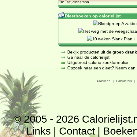
Tic Tac, cinnamon
Dieetboeken op calorielijst
Bekijk producten uit de groep
dran
Ga naar de calorielijst
Uitgebreid calorie zoekformulier
Opzoek naar een dieet? Neem dan een
Calorieen
|
Calculators
|
© 2005 - 2026
Calorielijst.
Links
|
Contact
|
Boeke