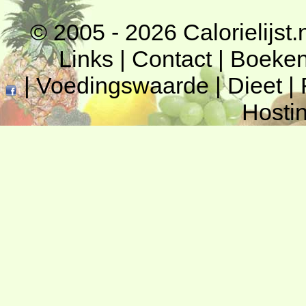
© 2005 - 2026
Calorielijst.
Links
|
Contact
|
Boeke
|
Voedingswaarde
|
Dieet
|
Hosti