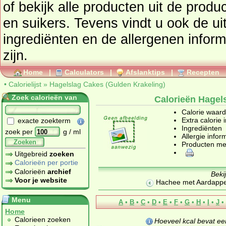
of bekijk alle producten uit de prod
en suikers
. Tevens vindt u ook de uitgebreide calorie informatie,
ingrediënten en de allergenen infor
zijn.
Home
|
Calculators
|
Afslanktips
|
Recepten
•
Calorielijst
»
Hagelslag Cakes (Gulden Krakeling)
Zoek calorieën van
Calorieën Hagel
Calorie waar
Extra calorie 
exacte zoekterm
Ingrediënten
zoek per
g / ml
Allergie infor
Zoeken
Producten me
Uitgebreid
zoeken
Calorieën per portie
Calorieën
archief
Beki
Voor je website
Hachee met Aardappe
Menu
A
•
B
•
C
•
D
•
E
•
F
•
G
•
H
•
I
•
J
•
Home
Calorieen zoeken
Hoeveel kcal bevat e