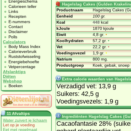
Energieschema
Hagelslag Cakes (Gulden Krakelin
Calorieen teller
Productnaam
Hagelslag Cakes (Gu
Links
Eenheid
100 gr.
Recepten
E-nummers
Kcal
448
kcal
Contact
kJoule
1870 kjoule
Disclaimer
Eiwit
4,8 gr.
•
Polls
Koolhydraten
57,2 gr.
•
Calculators
Body Mass Index
Vet
22,2 gr.
•
Calorieverbruik
Voedingsvezel
1,9 gr.
•
Ruststofwisseling
Natrium
800 mg.
Energiebehoefte
Productgroep
Koek, gebak, snoep 
Vetpercentage
Afslanktips
Diëten
Extra calorie waarden van Hagelsl
Webshop
Verzadigd vet: 13,9 g
Boeken
Suikers: 42,5 g
Voedingsvezels: 1,9 g
11 Afvaltips
Ingrediënten Hagelslag Cakes (Gu
Water zuivert je lichaam
Cacaofantasie 28% (suiker
Let op je voeding
Eet met regelmaat