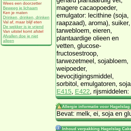
gehard plantaardiig vet,
Wees een doorzetter
magere cacaopoeder,
Beweeg je lichaam
Ken je maten
emulgator: lecithine (soja,
Drinken, drinken, drinken
raapzaad), aroma), suiker,
Val af, maar blijf eten
De wekker is je vriend
tarwebloem, eieren,
Van uitstel komt afstel
Afvallen doe je niet
plantaardige olieen en
alleen
vetten, glucose-
fructosestroop,
tarwezetmeel, sojabloem,
weipoeder,
bevocjtigingsmiddel,
sorbitol, emulgatoren, soj
E415
,
E422
, rijsmiddelen
Allergie informatie voor Hagelsla
Bevat: melk, ei, soja en g
Inhoud verpakking Hagelslag Cake