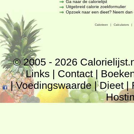
Ga naar de calorielijst
Uitgebreid calorie zoekformulier
Opzoek naar een dieet? Neem dan een
Calorieen
|
Calculators
|
© 2005 - 2026
Calorielijst.
Links
|
Contact
|
Boeke
|
Voedingswaarde
|
Dieet
|
Hosti