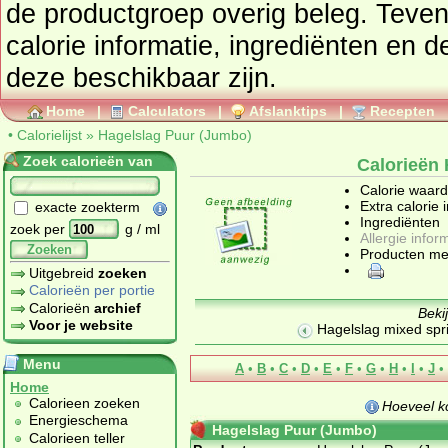
de productgroep
overig beleg
. Tevens vindt u ook de uitgebreide
calorie informatie, ingrediënten en d
deze beschikbaar zijn.
Home
|
Calculators
|
Afslanktips
|
Recepten
•
Calorielijst
»
Hagelslag Puur (Jumbo)
Zoek calorieën van
Calorieën
Calorie waar
Extra calorie 
exacte zoekterm
Ingrediënten
zoek per
g / ml
Allergie infor
Zoeken
Producten me
Uitgebreid
zoeken
Calorieën per portie
Calorieën
archief
Beki
Voor je website
Hagelslag mixed spri
Menu
A
•
B
•
C
•
D
•
E
•
F
•
G
•
H
•
I
•
J
•
Home
Calorieen zoeken
Hoeveel k
Energieschema
Hagelslag Puur (Jumbo)
Calorieen teller