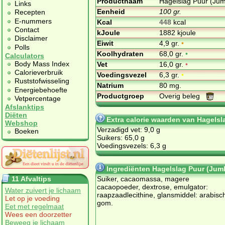
Productnaam
Hagelslag Puur (Ju
Links
Eenheid
100 gr.
Recepten
E-nummers
Kcal
448
kcal
Contact
kJoule
1882 kjoule
Disclaimer
Eiwit
4,9 gr.
•
Polls
Koolhydraten
68,0 gr.
•
Calculators
Body Mass Index
Vet
16,0 gr.
•
Calorieverbruik
Voedingsvezel
6,3 gr.
•
Ruststofwisseling
Natrium
80 mg.
Energiebehoefte
Productgroep
Overig beleg
Vetpercentage
Afslanktips
Diëten
Extra calorie waarden van Hagels
Webshop
Verzadigd vet: 9,0 g
Boeken
Suikers: 65,0 g
Voedingsvezels: 6,3 g
Ingrediënten Hagelslag Puur (Jum
11 Afvaltips
Suiker, cacaomassa, magere
cacaopoeder, dextrose, emulgator:
Water zuivert je lichaam
raapzaadlecithine, glansmiddel: arabisc
Let op je voeding
gom.
Eet met regelmaat
Wees een doorzetter
Beweeg je lichaam