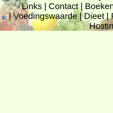
Links
|
Contact
|
Boeke
|
Voedingswaarde
|
Dieet
|
Hosti