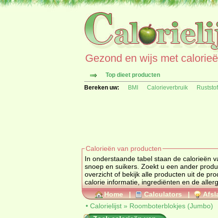
Gezond en wijs met calorieën 
Top dieet producten
Bereken uw:
BMI
Calorieverbruik
Ruststo
Calorieën van producten
In onderstaande tabel staan de calorieën 
snoep en suikers. Zoekt u een
overzicht of bekijk alle producten uit de
calorie informatie, ingrediënten en de aller
Home
|
Calculators
|
Afsl
•
Calorielijst
»
Roomboterblokjes (Jumbo)