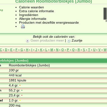
Calorieën Roomboterblokjes (Jumbo)
Calorie waarden
Extra calorie informatie
Ingrediënten
Allergie informatie
8
Producten met dezelfde energiewaarde
Bekijk ook de calorieën van:
Geen producten meer
|
Zuurtje
C
•
D
•
E
•
F
•
G
•
H
•
I
•
J
•
K
•
L
•
M
•
N
•
O
•
P
•
Q
•
R
•
S
•
T
•
U
•
V
•
W
rblokjes (Jumbo)
m
Roomboterblokjes (Jumbo)
100 gr.
448
kcal
1881 kjoule
4,4 gr.
•
n
55,2 gr.
•
23,4 gr.
•
el
1,0 gr.
•
200 mg.