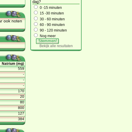
dag?
0 -15 minuten
15 -30 minuten
30 - 60 minuten
ar ook noten
60 - 90 minuten
90 - 120 minuten
Nog meer
Stemmen!
Bekijk alle resultaten
Natrium (mg)
559
-
-
-
170
20
80
800
127
384