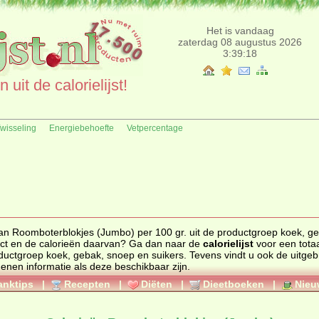
Het is vandaag
zaterdag 08 augustus 2026
3:39:18
uit de calorielijst!
fwisseling
Energiebehoefte
Vetpercentage
van Roomboterblokjes (Jumbo) per 100 gr. uit de productgroep koek, g
 ander product en de calorieën daarvan? Ga dan naar de
calorielijst
voor een tota
 productgroep
koek, gebak, snoep en suikers
. Tevens vindt u ook de uitgebreide
genen informatie als deze beschikbaar zijn.
anktips
|
Recepten
|
Diëten
|
Dieetboeken
|
Nieu