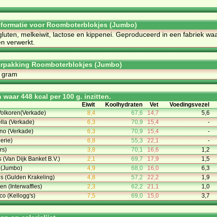
informatie voor Roomboterblokjes (Jumbo)
gluten, melkeiwit, lactose en kippenei. Geproduceerd in een fabriek wa
n verwerkt.
erpakking Roomboterblokjes (Jumbo)
0 gram
waar 448 kcal per 100 g. inzitten.
Eiwit
Koolhydraten
Vet
Voedingsvezel
Volkoren(Verkade)
8,4
67,6
14,7
5,6
ella (Verkade)
6,3
70,9
15,4
-
ino (Verkade)
6,3
70,9
15,4
-
erie)
6,8
55,3
22,1
-
rs)
3,8
70,1
16,6
1,2
 (Van Dijk Banket B.V.)
2,1
69,7
17,9
1,5
 (Jumbo)
4,9
68,0
16,0
6,3
s (Gulden Krakeling)
4,8
57,2
22,2
1,9
n (Interwaffles)
2,3
62,2
21,1
1,0
co (Kellogg's)
7,5
69,0
15,0
3,7