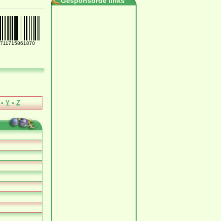
Gesponsorde links
711715861870
•
Y
•
Z