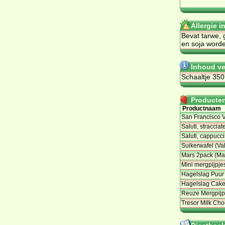
Allergie 
Bevat tarwe, 
en soja worde
Inhoud v
Schaaltje 35
Producten 
Productnaam
San Francisco 
Saluti, stracciat
Saluti, cappucc
Suikerwafel (Val
Mars 2pack (Ma
Mini mergpijpjes
Hagelslag Puur
Hagelslag Cake
Reuze Mergpijpe
Tresor Milk Cho