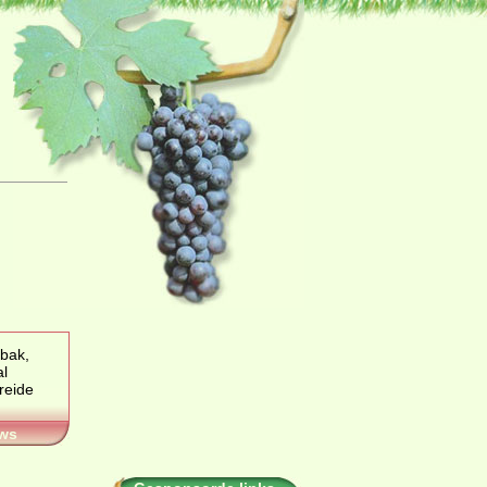
ebak,
al
ws