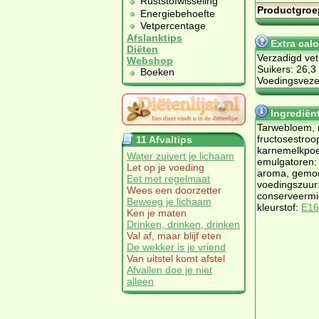
Ruststofwisseling
Productgroe
Energiebehoefte
Vetpercentage
Afslanktips
Extra cal
Diëten
Verzadigd vet
Webshop
Suikers: 26,3
Boeken
Voedingsvezel
Ingrediën
Tarwebloem, 
fructosestroop
11 Afvaltips
karnemelkpoed
Water zuivert je lichaam
emulgatoren
Let op je voeding
aroma, gemod
Eet met regelmaat
voedingszuur:
Wees een doorzetter
conserveermi
Beweeg je lichaam
kleurstof:
E16
Ken je maten
Drinken, drinken, drinken
Val af, maar blijf eten
De wekker is je vriend
Van uitstel komt afstel
Afvallen doe je niet
alleen