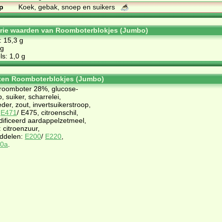
p
Koek, gebak, snoep en suikers
orie waarden van Roomboterblokjes (Jumbo)
: 15,3 g
 g
s: 1,0 g
ten Roomboterblokjes (Jumbo)
roomboter 28%, glucose-
, suiker, scharrelei,
er, zout, invertsuikerstroop,
:
E471
/ E475, citroenschil,
ificeerd aardappelzetmeel,
 citroenzuur,
ddelen:
E200
/
E220
,
0a
.