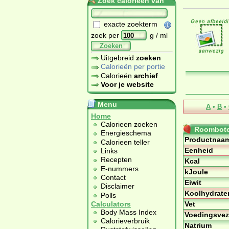
Zoek calorieën van
exacte zoekterm
zoek per
g / ml
Zoeken
Uitgebreid
zoeken
Calorieën per portie
Calorieën
archief
Voor je website
Menu
A
•
B
•
Home
Calorieen zoeken
Roombote
Energieschema
Productnaa
Calorieen teller
Eenheid
Links
Recepten
Kcal
E-nummers
kJoule
Contact
Eiwit
Disclaimer
Koolhydrate
Polls
Vet
Calculators
Body Mass Index
Voedingsvez
Calorieverbruik
Natrium