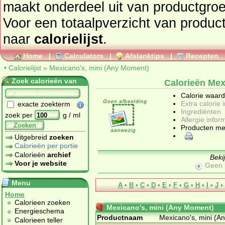
maakt onderdeel uit van productgro
Voor een totaalpverzicht van producten en hun calorieën gaat u
naar
calorielijst
.
Home
|
Calculators
|
Afslanktips
|
Recepten
•
Calorielijst
»
Mexicano's, mini (Any Moment)
Zoek calorieën van
Calorieën Mex
Calorie waar
Extra calorie 
exacte zoekterm
Ingrediënten
zoek per
g / ml
Allergie infor
Zoeken
Producten me
Uitgebreid
zoeken
Calorieën per portie
Calorieën
archief
Beki
Voor je website
Geen 
Menu
A
•
B
•
C
•
D
•
E
•
F
•
G
•
H
•
I
•
J
•
Home
Calorieen zoeken
Mexicano's, mini (Any Moment)
Energieschema
Productnaam
Mexicano's, mini (A
Calorieen teller