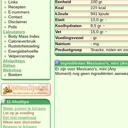
Eenheid
100 gr.
Links
Recepten
Kcal
225
kcal
E-nummers
kJoule
941 kjoule
Contact
Eiwit
13,0 gr.
•
Disclaimer
Koolhydraten
8,5 gr.
•
Polls
Vet
15,0 gr.
•
Calculators
Body Mass Index
Voedingsvezel
- gr.
•
Calorieverbruik
Natrium
- mg.
Ruststofwisseling
Productgroep
Snacks, noten en zo
Energiebehoefte
Vetpercentage
Afslanktips
Ingrediënten Mexicano's, mini (A
Diëten
Er zijn voor Mexicano's, mini (Any
Webshop
Moment) nog geen ingrediënten aanwez
Boeken
11 Afvaltips
Water zuivert je lichaam
Let op je voeding
Eet met regelmaat
Wees een doorzetter
Beweeg je lichaam