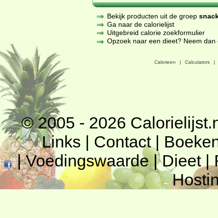
Bekijk producten uit de groep
snack
Ga naar de calorielijst
Uitgebreid calorie zoekformulier
Opzoek naar een dieet? Neem dan een
Calorieen
|
Calculators
|
© 2005 - 2026
Calorielijst.
Links
|
Contact
|
Boeke
|
Voedingswaarde
|
Dieet
|
Hosti