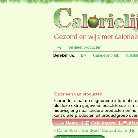
Gezond en wijs met calorieën 
Top dieet producten
Bereken uw:
BMI
Calorieverbruik
Ruststo
Calorieën van producten
Hieronder staat de uitgebreide informatie over calorieën
nieuwsgierig naar andere producten en hun calorische waarden ga dan na
kunt u alle producten uit productgroep
over
Home
|
Calculators
|
Afsl
•
Calorielijst
»
Sandwich Spread Zalm (Hei