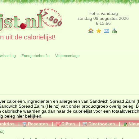
Het is vandaag
zondag 09 augustus 2026
6:13:56
uit de calorielijst!
fwisseling
Energiebehoefte
Vetpercentage
, ingrediënten en allergenen van Sandwich Spread Zalm (Heinz)
als deze extra gegevens beschikbaar zijn. Sandwich Spread Zalm (Heinz) valt onder productgroep
overig beleg
. Bent u
ar de calorielijst voor een totaaloverzicht. Ook
ig beleg
hier bekijken.
anktips
|
Recepten
|
Diëten
|
Dieetboeken
|
Nieu
nz)