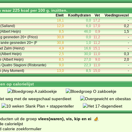
waar 225 kcal per 100 g. inzitten.
Eiwit
Koolhydraten
Vet
Voedingsvezel
18,1
0,0
17,2
-
(Salland)
12,0
6,0
17,0
0,2
(Albert Heijn)
8,5
46,0
0,9
1,5
ttig gesneden 20+ (Frico)
30,8
0,0
11,2
-
rranée gesneden 20+ (F
30,8
1,0
11,2
-
d Zalm (Heinz)
4,9
16,6
15,1
-
(Albert Heijn)
2,5
30,0
11,0
0,3
 (Albert Heijn)
8,5
27,0
9,0
2,0
 Quatro Stagioni (Ristorante)
9,0
22,3
11,0
-
ni (Any Moment)
13,0
8,5
15,0
-
n op calorielijst
oducten uit de groep
vlees(waren), vis, kip en ei
 calorielijst
d calorie zoekformulier