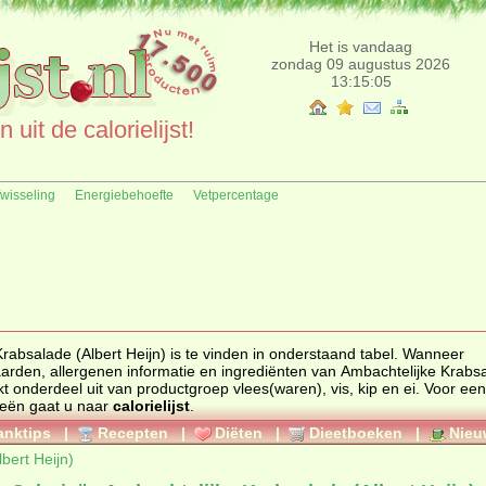
Het is vandaag
zondag 09 augustus 2026
13:15:05
uit de calorielijst!
fwisseling
Energiebehoefte
Vetpercentage
absalade (Albert Heijn) is te vinden in onderstaand tabel. Wanneer
arden, allergenen informatie en ingrediënten van Ambachtelijke Krabs
even. (product) maakt onderdeel uit van productgroep
vlees(waren), vis, kip en ei
. Voor een
un calorieën gaat u naar
calorielijst
.
anktips
|
Recepten
|
Diëten
|
Dieetboeken
|
Nieu
bert Heijn)