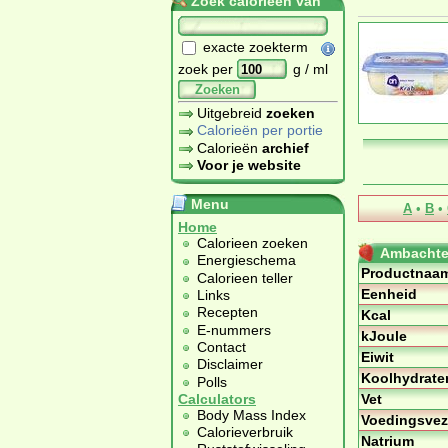
Zoek calorieën van
exacte zoekterm
zoek per
g / ml
Zoeken
Uitgebreid
zoeken
Calorieën per portie
Calorieën
archief
Voor je website
Menu
A
•
B
•
Home
Calorieen zoeken
Ambachtel
Energieschema
Productnaa
Calorieen teller
Eenheid
Links
Recepten
Kcal
E-nummers
kJoule
Contact
Eiwit
Disclaimer
Koolhydrate
Polls
Vet
Calculators
Body Mass Index
Voedingsvez
Calorieverbruik
Natrium