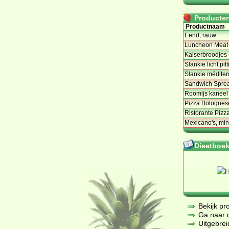
Producten 
Productnaam
Eend, rauw
Luncheon Meat 
Kaiserbroodjes 
Slankie licht pi
Slankie médite
Sandwich Sprea
Roomijs kaneel 
Pizza Bolognese
Ristorante Pizza
Mexicano's, mi
Dieetboeke
Bekijk pr
Ga naar de
Uitgebrei