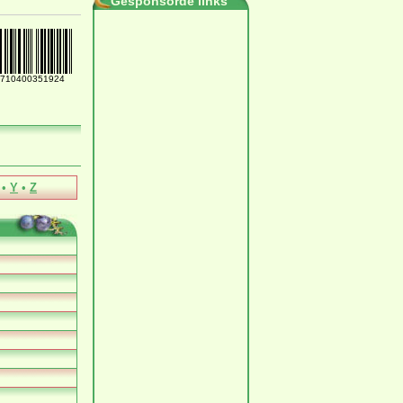
Gesponsorde links
710400351924
•
Y
•
Z