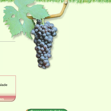
alade
ws