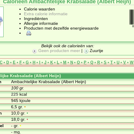
Calorieën Ambachtelijke Krabsalade (Albert Heijn)
Calorie waarden
Extra calorie informatie
Ingrediënten
Allergie informatie
8
Producten met dezelfde energiewaarde
Bekijk ook de calorieën van:
Geen producten meer
|
Zuurtje
C
•
D
•
E
•
F
•
G
•
H
•
I
•
J
•
K
•
L
•
M
•
N
•
O
•
P
•
Q
•
R
•
S
•
T
•
U
•
V
•
W
ijke Krabsalade (Albert Heijn)
m
Ambachtelijke Krabsalade (Albert Heijn)
100 gr.
225
kcal
945 kjoule
6,5 gr.
•
n
10,0 gr.
•
18,0 gr.
•
el
- gr.
•
- mg.