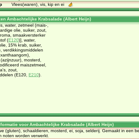
p
Vlees(waren), vis, kip en ei
ten Ambachtelijke Krabsalade (Albert Heijn)
is, water, zetmeel (mais-,
ardige olie, suiker, zout,
aroma, smaakversterker
tof (
E120
)], water,
lie, 15% krab, suiker,
, verdikkingsmiddelen
, xanthaangom),
(azijnzuur), mosterd,
odificeerd maiszetmeel,
's, zout,
ddelen (E120,
E210
).
nformatie voor Ambachtelijke Krabsalade (Albert Heijn)
we (gluten), schaaldieren, mosterd, ei, soja, selderij. Gemaakt in een be
n noten worden verwerkt.