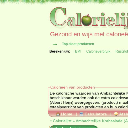
Gezond en wijs met calorieën 
Top dieet producten
Bereken uw:
BMI
Calorieverbruik
Ruststo
Calorieën van producten
De calorische waarden van Ambachtelijke Kr
beschikbaar worden ook de extra caloriewa
(Albert Heijn) weergeg
totaalpverzicht van producten en h
Home
|
Calculators
|
Afsl
•
Calorielijst
»
Ambachtelijke Krabsalade (Al