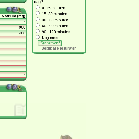
dag?
0 -15 minuten
15 -30 minuten
Natrium (mg)
30 - 60 minuten
-
60 - 90 minuten
960
90 - 120 minuten
460
Nog meer
-
Stemmen!
-
Bekijk alle resultaten
-
-
-
-
-