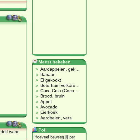
Meest bekeken
Aardappelen, gek
…
Banaan
Ei gekookt
Boterham volkore
…
Coca Cola (Coca
…
Brood, bruin
Appel
Avocado
Eierkoek
Aardbeien, vers
Poll
drijf waar
Hoeveel beweeg jij per