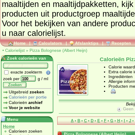
maaltijden en maaltijdpakketten
, kij
producten uit productgroep
maaltijd
Voor het bekijken van andere produc
u naar calorielijst.
Home
|
Calculators
|
Afslanktips
|
Recepten
•
Calorielijst
»
Pizza Bolognese (Albert Heijn)
Zoek calorieën van
Calorieën Piz
Calorie waar
Extra calorie 
exacte zoekterm
Ingrediënten
zoek per
g / ml
Allergie infor
Zoeken
Producten me
Uitgebreid
zoeken
Calorieën per portie
Calorieën
archief
Beki
Voor je website
Geen 
Menu
A
•
B
•
C
•
D
•
E
•
F
•
G
•
H
•
I
•
J
•
Home
Calorieen zoeken
Pizza Bolognese (Albert Heijn)