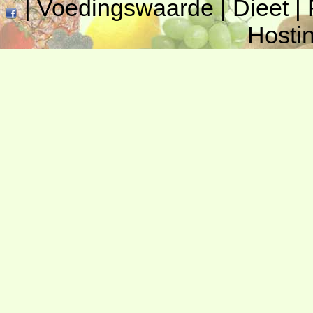
|
Voedingswaarde
|
Dieet
|
Hosti