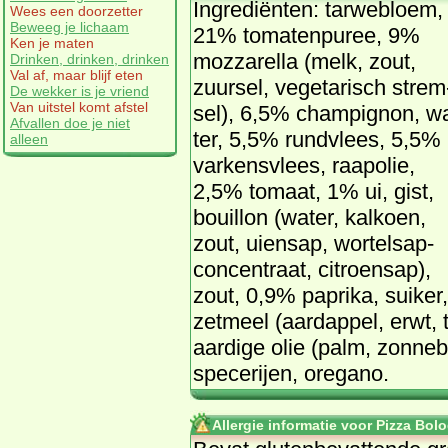
In­gre­di­ën­ten: tar­we­bloem,
Wees een doorzetter
Beweeg je lichaam
21% to­ma­ten­pu­ree, 9%
Ken je maten
moz­za­rel­la (melk, zout,
Drinken, drinken, drinken
Val af, maar blijf eten
zuur­sel, ve­ge­ta­risch strem
De wekker is je vriend
Van uitstel komt afstel
sel), 6,5% cham­pig­non, w
Afvallen doe je niet
ter, 5,5% rund­vlees, 5,5%
alleen
var­kens­vlees, raap­olie,
2,5% to­maat, 1% ui, gist,
bouil­lon (wa­ter, kal­koen,
zout, ui­en­sap, wor­tel­sap­
con­cen­traat, ci­troen­sap),
zout, 0,9% pa­pri­ka, sui­ker,
zet­meel (aard­ap­pel, erwt, t
aar­di­ge olie (palm, zon­ne­
spe­ce­rij­en, ore­ga­no.
Allergie informatie voor Pizza Bol