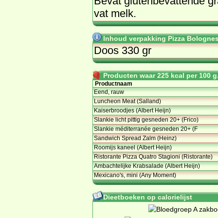
Be­vat glu­ten­be­vat­ten­de g
vat melk.
Inhoud verpakking Pizza Bolognese
Doos 330 gr
Producten waar 225 kcal per 100 g.
Productnaam
Eend, rauw
Luncheon Meat (Salland)
Kaiserbroodjes (Albert Heijn)
Slankie licht pittig gesneden 20+ (Frico)
Slankie méditerranée gesneden 20+ (F
Sandwich Spread Zalm (Heinz)
Roomijs kaneel (Albert Heijn)
Ristorante Pizza Quatro Stagioni (Ristorante)
Ambachtelijke Krabsalade (Albert Heijn)
Mexicano's, mini (Any Moment)
Dieetboeken op calorielijst