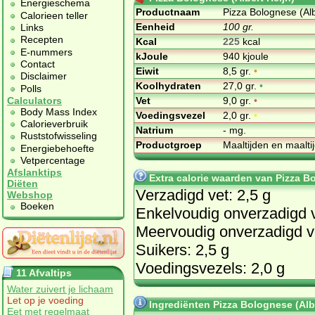
Energieschema
Productnaam
Pizza Bolognese (Alb
Calorieen teller
Eenheid
100 gr.
Links
Recepten
Kcal
225
kcal
E-nummers
kJoule
940 kjoule
Contact
Eiwit
8,5 gr.
•
Disclaimer
Koolhydraten
27,0 gr.
•
Polls
Vet
9,0 gr.
•
Calculators
Body Mass Index
Voedingsvezel
2,0 gr.
•
Calorieverbruik
Natrium
- mg.
Ruststofwisseling
Productgroep
Maaltijden en maalt
Energiebehoefte
Vetpercentage
Afslanktips
Extra calorie waarden van Pizza Bo
Diëten
Verzadigd vet: 2,5 g
Webshop
Boeken
Enkelvoudig onverzadigd v
Meervoudig onverzadigd ve
Suikers: 2,5 g
Voedingsvezels: 2,0 g
11 Afvaltips
Water zuivert je lichaam
Let op je voeding
Ingrediënten Pizza Bolognese (Albe
Eet met regelmaat