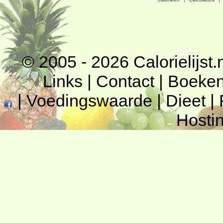
© 2005 - 2026
Calorielijst.
Links
|
Contact
|
Boeke
|
Voedingswaarde
|
Dieet
|
Hosti