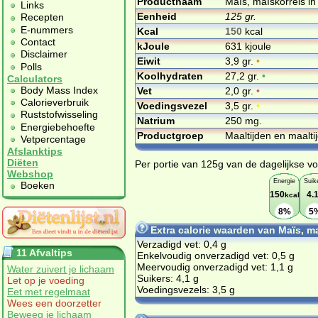
Productnaam
Maïs, maïskorrels in
Links
Eenheid
125 gr.
Recepten
E-nummers
Kcal
150
kcal
Contact
kJoule
631 kjoule
Disclaimer
Eiwit
3,9 gr.
•
Polls
Koolhydraten
27,2 gr.
•
Calculators
Body Mass Index
Vet
2,0 gr.
•
Calorieverbruik
Voedingsvezel
3,5 gr.
•
Ruststofwisseling
Natrium
250 mg.
Energiebehoefte
Productgroep
Maaltijden en maalt
Vetpercentage
Afslanktips
Diëten
Per portie van 125g van de dagelijkse vo
Webshop
Energie
Suik
Boeken
150
4.
kcal
8%
5
Extra calorie waarden van Maïs, ma
Verzadigd vet: 0,4 g
11 Afvaltips
Enkelvoudig onverzadigd vet: 0,5 g
Meervoudig onverzadigd vet: 1,1 g
Water zuivert je lichaam
Suikers: 4,1 g
Let op je voeding
Voedingsvezels: 3,5 g
Eet met regelmaat
Wees een doorzetter
Beweeg je lichaam