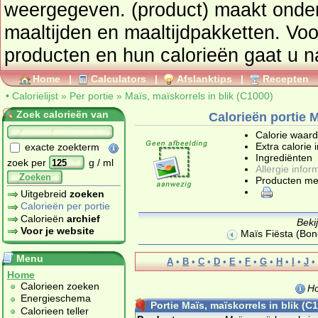
weergegeven. (product) maa
maaltijden en maaltijdpakketten
. Voo
producten en hun calorieën gaat u 
Home
|
Calculators
|
Afslanktips
|
Recepten
•
Calorielijst
»
Per portie
»
Maïs, maïskorrels in blik (C1000)
Zoek calorieën van
Calorieën portie M
Calorie waar
Extra calorie 
exacte zoekterm
Ingrediënten
zoek per
g / ml
Allergie infor
Zoeken
Producten me
Uitgebreid
zoeken
Calorieën per portie
Calorieën
archief
Beki
Voor je website
Maïs Fiësta (Bon
Menu
A
•
B
•
C
•
D
•
E
•
F
•
G
•
H
•
I
•
J
•
Home
Calorieen zoeken
Ho
Energieschema
Portie Maïs, maïskorrels in blik (C
Calorieen teller