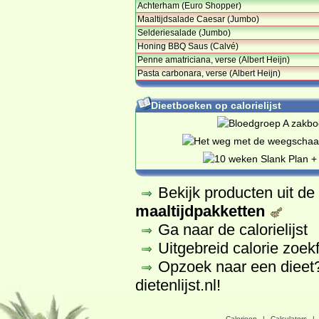
Achterham (Euro Shopper)
Maaltijdsalade Caesar (Jumbo)
Selderiesalade (Jumbo)
Honing BBQ Saus (Calvé)
Penne amatriciana, verse (Albert Heijn)
Pasta carbonara, verse (Albert Heijn)
Dieetboeken op calorielijst
Bekijk producten uit d
maaltijdpakketten
Ga naar de calorielijst
Uitgebreid calorie zoek
Opzoek naar een dieet
dietenlijst.nl
!
Calorieen
|
Calculators
|