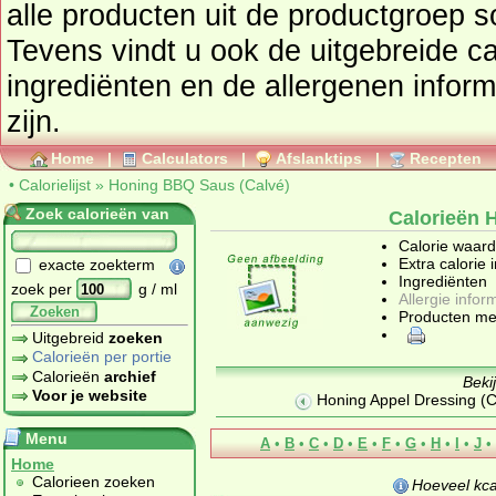
alle producten uit de productgroep
s
Tevens vindt u ook de uitgebreide cal
ingrediënten en de allergenen infor
zijn.
Home
|
Calculators
|
Afslanktips
|
Recepten
•
Calorielijst
»
Honing BBQ Saus (Calvé)
Zoek calorieën van
Calorieën 
Calorie waar
Extra calorie 
exacte zoekterm
Ingrediënten
zoek per
g / ml
Allergie infor
Zoeken
Producten me
Uitgebreid
zoeken
Calorieën per portie
Calorieën
archief
Beki
Voor je website
Honing Appel Dressing (
Menu
A
•
B
•
C
•
D
•
E
•
F
•
G
•
H
•
I
•
J
•
Home
Calorieen zoeken
Hoeveel kca