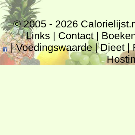
© 2005 - 2026
Calorielijst.
Links
|
Contact
|
Boeke
|
Voedingswaarde
|
Dieet
|
Hosti