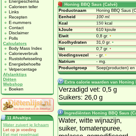
Energieschema
Honing BBQ Saus (Calvé)
Calorieen teller
Productnaam
Honing BBQ Saus (C
Links
Eenheid
100 ml.
Recepten
E-nummers
Kcal
150
kcal
Contact
kJoule
610 kjoule
Disclaimer
Eiwit
0,8 gr.
•
Polls
Koolhydraten
31,0 gr.
•
Calculators
Body Mass Index
Vet
0,7 gr.
•
Calorieverbruik
Voedingsvezel
- gr.
•
Ruststofwisseling
Natrium
- mg.
Energiebehoefte
Productgroep
Soep(producten) en
Vetpercentage
Afslanktips
Diëten
Extra calorie waarden van Honing
Webshop
Verzadigd vet: 0,5 g
Boeken
Suikers: 26,0 g
Ingrediënten Honing BBQ Saus (C
11 Afvaltips
Water, witte wijnazijn,
Water zuivert je lichaam
suiker, tomatenpuree,
Let op je voeding
Eet met regelmaat