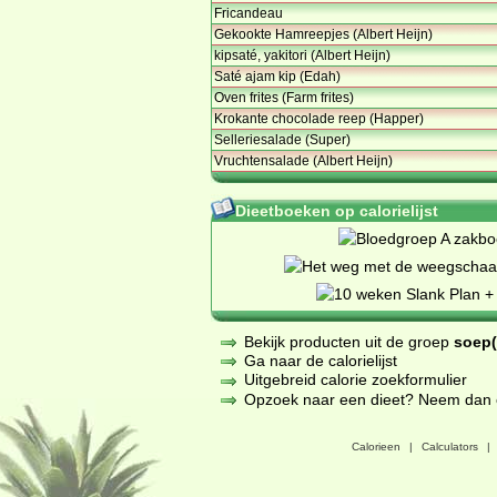
Fricandeau
Gekookte Hamreepjes (Albert Heijn)
kipsaté, yakitori (Albert Heijn)
Saté ajam kip (Edah)
Oven frites (Farm frites)
Krokante chocolade reep (Happer)
Selleriesalade (Super)
Vruchtensalade (Albert Heijn)
Dieetboeken op calorielijst
Bekijk producten uit de groep
soep(
Ga naar de calorielijst
Uitgebreid calorie zoekformulier
Opzoek naar een dieet? Neem dan een
Calorieen
|
Calculators
|