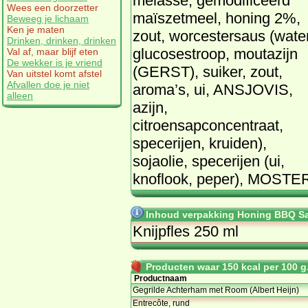
melasse, gemodificeerd
Wees een doorzetter
maïszetmeel, honing 2%,
Beweeg je lichaam
Ken je maten
zout, worcestersaus (water
Drinken, drinken, drinken
glucosestroop, moutazijn
Val af, maar blijf eten
De wekker is je vriend
(GERST), suiker, zout,
Van uitstel komt afstel
Afvallen doe je niet
aroma’s, ui, ANSJOVIS,
alleen
azijn,
citroensapconcentraat,
specerijen, kruiden),
sojaolie, specerijen (ui,
knoflook, peper), MOSTE
Inhoud verpakking Honing BBQ Sa
Knijpfles 250 ml
Producten waar 150 kcal per 100 g.
Productnaam
Gegrilde Achterham met Room (Albert Heijn)
Entrecôte, rund