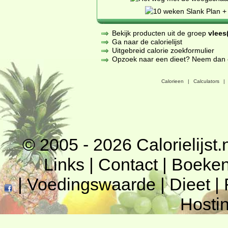
Bekijk producten uit de groep
vlees(
Ga naar de calorielijst
Uitgebreid calorie zoekformulier
Opzoek naar een dieet? Neem dan een
Calorieen
|
Calculators
|
© 2005 - 2026
Calorielijst.
Links
|
Contact
|
Boeke
|
Voedingswaarde
|
Dieet
|
Hosti