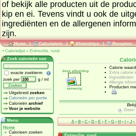
of bekijk alle producten uit de prod
kip en ei
. Tevens vindt u ook de uitgebreide calorie informatie,
ingrediënten en de allergenen informatie als deze beschikbaar
zijn.
Home
|
Calculators
|
Afslanktips
|
Recepten
•
Calorielijst
»
Entrecôte, rund
Zoek calorieën van
Calori
Calorie waar
Extra calorie 
exacte zoekterm
Ingrediënten
zoek per
g / ml
Allergie infor
Zoeken
Producten me
Uitgebreid
zoeken
Calorieën per portie
Calorieën
archief
Beki
Voor je website
Geen 
Menu
A
•
B
•
C
•
D
•
E
•
F
•
G
•
H
•
I
•
J
•
Home
Calorieen zoeken
Entrecôte, rund