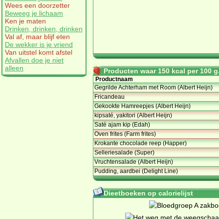
Wees een doorzetter
Beweeg je lichaam
Ken je maten
Drinken, drinken, drinken
Val af, maar blijf eten
De wekker is je vriend
Van uitstel komt afstel
Afvallen doe je niet
alleen
Producten waar 150 kcal per 100 g.
Productnaam
Gegrilde Achterham met Room (Albert Heijn)
Fricandeau
Gekookte Hamreepjes (Albert Heijn)
kipsaté, yakitori (Albert Heijn)
Saté ajam kip (Edah)
Oven frites (Farm frites)
Krokante chocolade reep (Happer)
Selleriesalade (Super)
Vruchtensalade (Albert Heijn)
Pudding, aardbei (Delight Line)
Dieetboeken op calorielijst