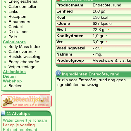
Energieschema
Productnaam
Entrecôte, rund
Calorieen teller
Eenheid
100 gr.
Links
Recepten
Kcal
150
kcal
E-nummers
kJoule
627 kjoule
Contact
Eiwit
22,8 gr.
•
Disclaimer
Koolhydraten
1,0 gr.
•
Polls
Vet
6,0 gr.
•
Calculators
Body Mass Index
Voedingsvezel
- gr.
•
Calorieverbruik
Natrium
- mg.
Ruststofwisseling
Productgroep
Vlees(waren), vis, ki
Energiebehoefte
Vetpercentage
Afslanktips
Ingrediënten Entrecôte, rund
Diëten
Er zijn voor Entrecôte, rund nog geen
Webshop
ingrediënten aanwezig.
Boeken
11 Afvaltips
Water zuivert je lichaam
Let op je voeding
Eet met regelmaat