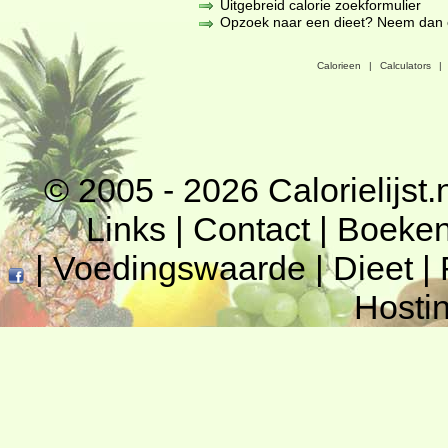
Uitgebreid calorie zoekformulier
Opzoek naar een dieet? Neem dan een
Calorieen
|
Calculators
|
© 2005 - 2026
Calorielijst.
Links
|
Contact
|
Boeke
|
Voedingswaarde
|
Dieet
|
Hosti