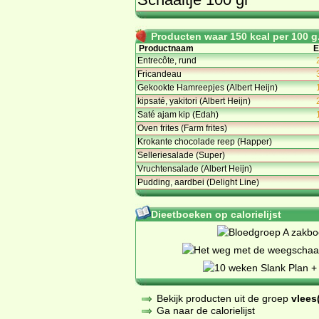
Producten waar 150 kcal per 100 g.
Productnaam
E
Entrecôte, rund
Fricandeau
Gekookte Hamreepjes (Albert Heijn)
kipsaté, yakitori (Albert Heijn)
Saté ajam kip (Edah)
Oven frites (Farm frites)
Krokante chocolade reep (Happer)
Selleriesalade (Super)
Vruchtensalade (Albert Heijn)
Pudding, aardbei (Delight Line)
Dieetboeken op calorielijst
Bekijk producten uit de groep
vlees(
Ga naar de calorielijst