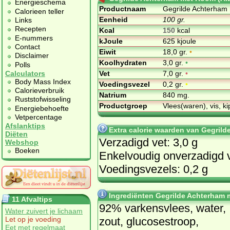
Energieschema
Productnaam
Gegrilde Achterham 
Calorieen teller
Eenheid
100 gr.
Links
Recepten
Kcal
150
kcal
E-nummers
kJoule
625 kjoule
Contact
Eiwit
18,0 gr.
•
Disclaimer
Koolhydraten
3,0 gr.
•
Polls
Vet
7,0 gr.
•
Calculators
Body Mass Index
Voedingsvezel
0,2 gr.
•
Calorieverbruik
Natrium
840 mg.
Ruststofwisseling
Productgroep
Vlees(waren), vis, ki
Energiebehoefte
Vetpercentage
Afslanktips
Extra calorie waarden van Gegrild
Diëten
Verzadigd vet: 3,0 g
Webshop
Boeken
Enkelvoudig onverzadigd v
Voedingsvezels: 0,2 g
Ingrediënten Gegrilde Achterham m
11 Afvaltips
92% varkensvlees, water,
Water zuivert je lichaam
zout, glucosestroop,
Let op je voeding
Eet met regelmaat