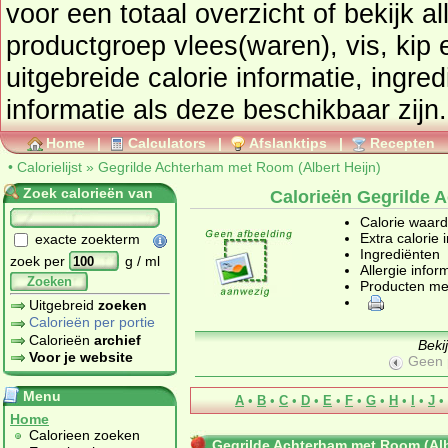
voor een totaal overzicht of bekijk alle producten uit de
productgroep
vlees(waren), vis, kip 
uitgebreide calorie informatie, ingre
informatie als deze beschikbaar zijn.
Home
|
Calculators
|
Afslanktips
|
Recepten
•
Calorielijst
»
Gegrilde Achterham met Room (Albert Heijn)
Zoek calorieën van
Calorieën Gegrilde 
Calorie waar
Extra calorie 
exacte zoekterm
Ingrediënten
zoek per
g / ml
Allergie infor
Zoeken
Producten me
Uitgebreid
zoeken
Calorieën per portie
Calorieën
archief
Beki
Voor je website
Geen 
Menu
A
•
B
•
C
•
D
•
E
•
F
•
G
•
H
•
I
•
J
•
Home
Calorieen zoeken
Gegrilde Achterham met Room (Alb