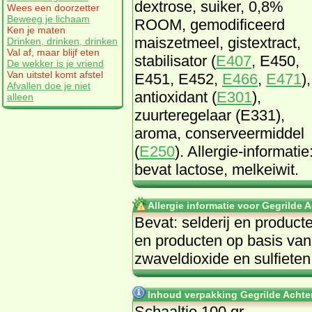
dextrose, suiker, 0,8%
Wees een doorzetter
Beweeg je lichaam
ROOM, gemodificeerd
Ken je maten
maiszetmeel, gistextract,
Drinken, drinken, drinken
Val af, maar blijf eten
stabilisator (
E407
, E450,
De wekker is je vriend
Van uitstel komt afstel
E451, E452,
E466
,
E471
),
Afvallen doe je niet
antioxidant (
E301
),
alleen
zuurteregelaar (E331),
aroma, conserveermiddel
(
E250
). Allergie-informatie
bevat lactose, melkeiwit.
Allergie informatie voor Gegrilde
Bevat: selderij en producte
en producten op basis van 
zwaveldioxide en sulfieten
Inhoud verpakking Gegrilde Achte
Schaaltje 100 gr