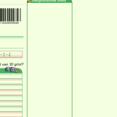
Gesponsorde links
718449009646
•
Y
•
Z
) van 30 g/ml?