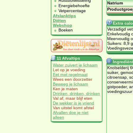
Ruststofwisseling
Natrium
Energiebehoefte
Productgroe
Vetpercentage
Afslanktips
Diëten
Extra cal
Webshop
Verzadigd vet
Boeken
Enkelvoudig o
Meervoudig on
Suikers: 8,9 g
Voedingsvezel
11 Afvaltips
Ingrediën
Water zuivert je lichaam
Knolselderij 6
Let op je voeding
suiker, gemod
Eet met regelmaat
citroensap, sc
Wees een doorzetter
conserveermi
Beweeg je lichaam
gistpoeder, a
Ken je maten
voedingszuur:
Drinken, drinken, drinken
Val af, maar blijf eten
De wekker is je vriend
Van uitstel komt afstel
Afvallen doe je niet
alleen