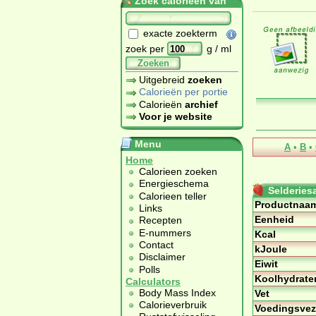
Zoek calorieën van
exacte zoekterm
zoek per
g / ml
Zoeken
Uitgebreid
zoeken
Calorieën per portie
Calorieën
archief
Voor je website
Menu
A
•
B
•
Home
Calorieen zoeken
Energieschema
Selderies
Calorieen teller
Productnaa
Links
Eenheid
Recepten
E-nummers
Kcal
Contact
kJoule
Disclaimer
Eiwit
Polls
Koolhydrate
Calculators
Body Mass Index
Vet
Calorieverbruik
Voedingsvez