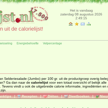
Het is vandaag
zaterdag 08 augustus 2026
2:49:15
uit de calorielijst!
fwisseling
Energiebehoefte
Vetpercentage
 Selderiesalade (Jumbo) per 100 gr. uit de productgroep overig beleg. Zoe
van? Ga dan naar de
calorielijst
voor een totaal overzicht of bekijk alle
. Tevens vindt u ook de uitgebreide calorie informatie, ingrediënten en de
zijn.
anktips
|
Recepten
|
Diëten
|
Dieetboeken
|
Nieu