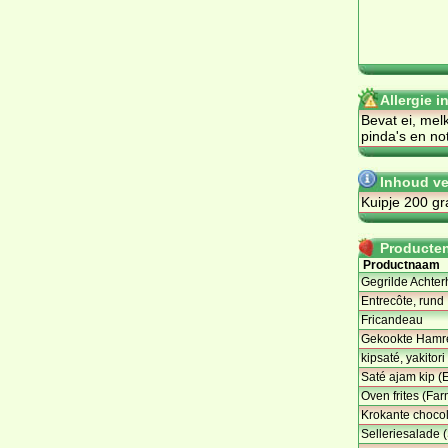
Allergie 
Bevat ei, melk
pinda's en no
Inhoud ve
Kuipje 200 g
Producten 
Productnaam
Gegrilde Achter
Entrecôte, rund
Fricandeau
Gekookte Hamree
kipsaté, yakitori
Saté ajam kip (
Oven frites (Farm
Krokante choco
Selleriesalade 