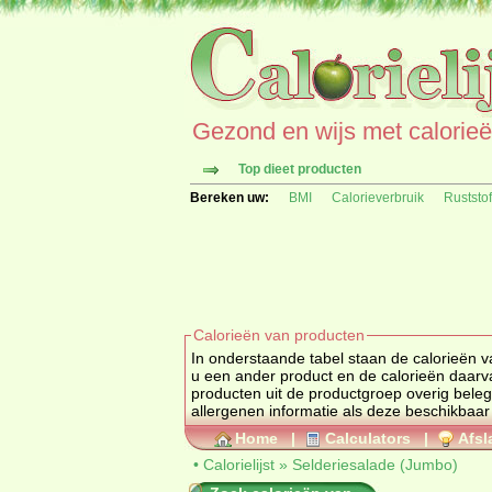
Gezond en wijs met calorieën 
Top dieet producten
Bereken uw:
BMI
Calorieverbruik
Ruststo
Calorieën van producten
In onderstaande tabel staan de calorieën van
u een ander product en de calorieën daar
producten uit de productgroep
overig beleg
allergenen informatie als deze beschikbaar 
Home
|
Calculators
|
Afsl
•
Calorielijst
»
Selderiesalade (Jumbo)