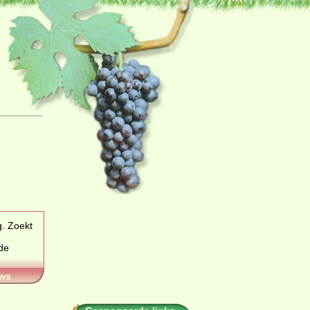
kt
ws