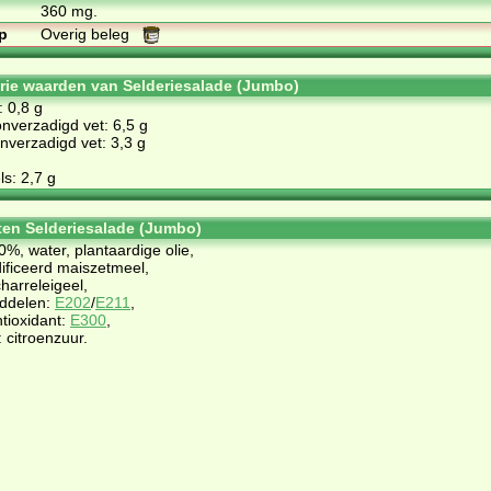
360 mg.
p
Overig beleg
orie waarden van Selderiesalade (Jumbo)
: 0,8 g
nverzadigd vet: 6,5 g
verzadigd vet: 3,3 g
s: 2,7 g
ten Selderiesalade (Jumbo)
0%, water, plantaardige olie,
ificeerd maiszetmeel,
harreleigeel,
ddelen:
E202
/
E211
,
ntioxidant:
E300
,
 citroenzuur.