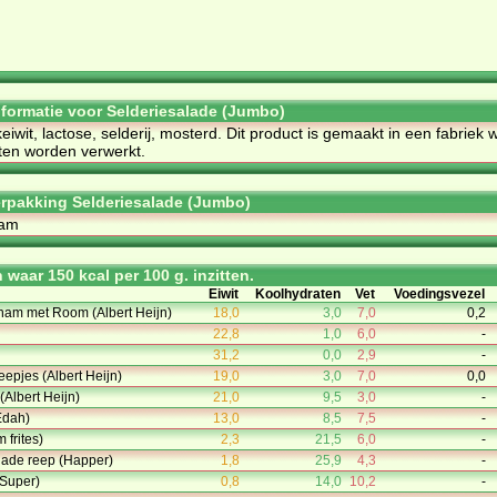
informatie voor Selderiesalade (Jumbo)
eiwit, lactose, selderij, mosterd. Dit product is gemaakt in een fabriek
ten worden verwerkt.
rpakking Selderiesalade (Jumbo)
ram
waar 150 kcal per 100 g. inzitten.
Eiwit
Koolhydraten
Vet
Voedingsvezel
ham met Room (Albert Heijn)
18,0
3,0
7,0
0,2
22,8
1,0
6,0
-
31,2
0,0
2,9
-
pjes (Albert Heijn)
19,0
3,0
7,0
0,0
 (Albert Heijn)
21,0
9,5
3,0
-
Edah)
13,0
8,5
7,5
-
 frites)
2,3
21,5
6,0
-
lade reep (Happer)
1,8
25,9
4,3
-
(Super)
0,8
14,0
10,2
-