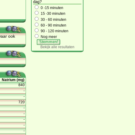
dag?
0 -15 minuten
15 -30 minuten
30 - 60 minuten
60 - 90 minuten
90 - 120 minuten
 waar ook
Nog meer
Stemmen!
Bekijk alle resultaten
Natrium (mg)
840
-
-
720
-
-
-
-
-