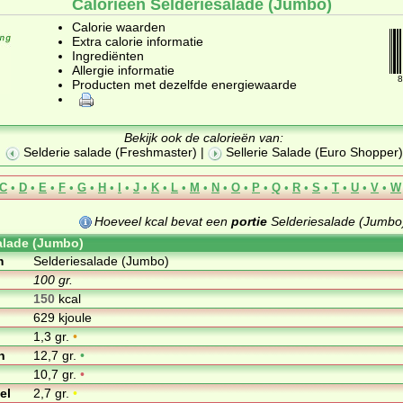
Calorieën Selderiesalade (Jumbo)
Calorie waarden
Extra calorie informatie
Ingrediënten
Allergie informatie
8
Producten met dezelfde energiewaarde
Bekijk ook de calorieën van:
Selderie salade (Freshmaster)
|
Sellerie Salade (Euro Shopper)
C
•
D
•
E
•
F
•
G
•
H
•
I
•
J
•
K
•
L
•
M
•
N
•
O
•
P
•
Q
•
R
•
S
•
T
•
U
•
V
•
W
Hoeveel kcal bevat een
portie
Selderiesalade (Jumbo
alade (Jumbo)
m
Selderiesalade (Jumbo)
100 gr.
150
kcal
629 kjoule
1,3 gr.
•
n
12,7 gr.
•
10,7 gr.
•
el
2,7 gr.
•