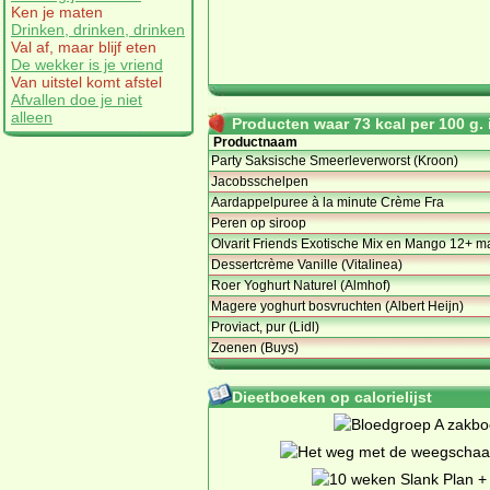
Ken je maten
Drinken, drinken, drinken
Val af, maar blijf eten
De wekker is je vriend
Van uitstel komt afstel
Afvallen doe je niet
alleen
Producten waar 73 kcal per 100 g. i
Productnaam
Party Saksische Smeerleverworst (Kroon)
Jacobsschelpen
Aardappelpuree à la minute Crème Fra
Peren op siroop
Olvarit Friends Exotische Mix en Mango 12+ m
Dessertcrème Vanille (Vitalinea)
Roer Yoghurt Naturel (Almhof)
Magere yoghurt bosvruchten (Albert Heijn)
Proviact, pur (Lidl)
Zoenen (Buys)
Dieetboeken op calorielijst