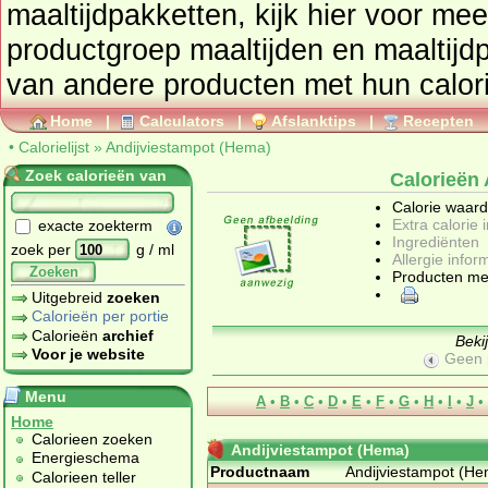
maaltijdpakketten
, kijk hier voor me
productgroep
maaltijden en maaltijd
Home
|
Calculators
|
Afslanktips
|
Recepten
•
Calorielijst
»
Andijviestampot (Hema)
Zoek calorieën van
Calorieën
Calorie waar
Extra calorie 
exacte zoekterm
Ingrediënten
zoek per
g / ml
Allergie infor
Zoeken
Producten me
Uitgebreid
zoeken
Calorieën per portie
Calorieën
archief
Beki
Voor je website
Geen 
Menu
A
•
B
•
C
•
D
•
E
•
F
•
G
•
H
•
I
•
J
•
Home
Calorieen zoeken
Andijviestampot (Hema)
Energieschema
Productnaam
Andijviestampot (H
Calorieen teller