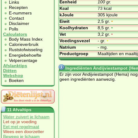
Eenheid
100 gr.
Links
Recepten
Kcal
73
kcal
E-nummers
kJoule
305 kjoule
Contact
Eiwit
2,5 gr.
•
Disclaimer
Koolhydraten
8,5 gr.
•
Polls
Vet
3,2 gr.
•
Calculators
Body Mass Index
Voedingsvezel
- gr.
•
Calorieverbruik
Natrium
- mg.
Ruststofwisseling
Productgroep
Maaltijden en maalt
Energiebehoefte
Vetpercentage
Afslanktips
Ingrediënten Andijviestampot (He
Diëten
Er zijn voor Andijviestampot (Hema) nog
Webshop
geen ingrediënten aanwezig.
Boeken
11 Afvaltips
Water zuivert je lichaam
Let op je voeding
Eet met regelmaat
Wees een doorzetter
Beweeg je lichaam