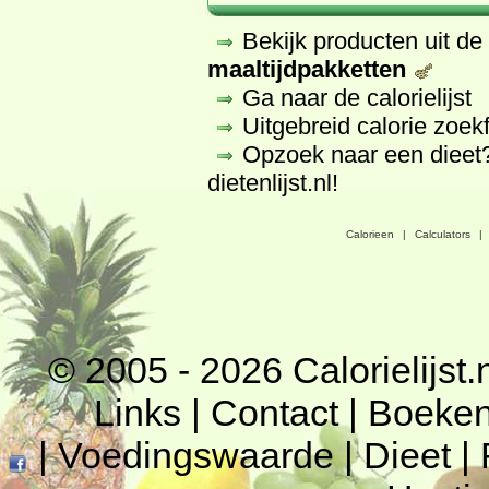
Bekijk producten uit d
maaltijdpakketten
Ga naar de calorielijst
Uitgebreid calorie zoek
Opzoek naar een dieet
dietenlijst.nl
!
Calorieen
|
Calculators
|
© 2005 - 2026
Calorielijst.
Links
|
Contact
|
Boeke
|
Voedingswaarde
|
Dieet
|