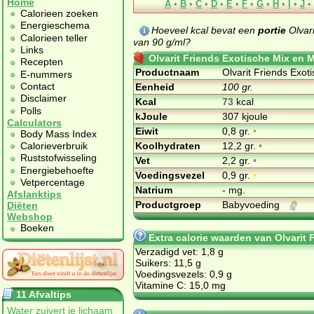
Home
A
•
B
•
C
•
D
•
E
•
F
•
G
•
H
•
I
•
J
•
Calorieen zoeken
Energieschema
Hoeveel kcal bevat een
portie
Olvar
Calorieen teller
van 90 g/ml?
Links
Olvarit Friends Exotische Mix en 
Recepten
Productnaam
Olvarit Friends Exo
E-nummers
Contact
Eenheid
100 gr.
Disclaimer
Kcal
73
kcal
Polls
kJoule
307 kjoule
Calculators
Eiwit
0,8 gr.
•
Body Mass Index
Koolhydraten
12,2 gr.
•
Calorieverbruik
Ruststofwisseling
Vet
2,2 gr.
•
Energiebehoefte
Voedingsvezel
0,9 gr.
•
Vetpercentage
Natrium
- mg.
Afslanktips
Productgroep
Babyvoeding
Diëten
Webshop
Boeken
Extra calorie waarden van Olvarit
Verzadigd vet: 1,8 g
Suikers: 11,5 g
Voedingsvezels: 0,9 g
Vitamine C: 15,0 mg
11 Afvaltips
Water zuivert je lichaam