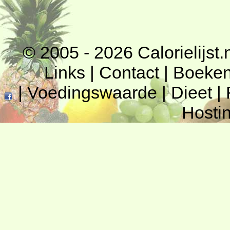
© 2005 - 2026
Calorielijst.
Links
|
Contact
|
Boeke
|
Voedingswaarde
|
Dieet
|
Hosti