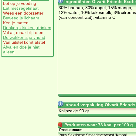
Ingrediënten Olvarit Friends Exot
Let op je voeding
30% ba­naan, 30% ap­pel, 15% man­go,
Eet met regelmaat
12% wa­ter, 10% ko­kos­melk, 3% ci­troen­
Wees een doorzetter
(van con­cen­traat), vi­ta­mi­ne C.
Beweeg je lichaam
Ken je maten
Drinken, drinken, drinken
Val af, maar blijf eten
De wekker is je vriend
Van uitstel komt afstel
Afvallen doe je niet
alleen
Inhoud verpakking Olvarit Friend
Knijpzakje 90 gr
Producten waar 73 kcal per 100 g. i
Productnaam
Party Saksische Smeerleverworst (Kroon)