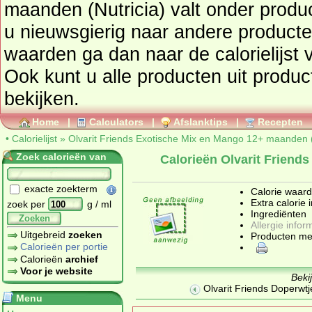
maanden (Nutricia) valt onder prod
u nieuwsgierig naar andere producte
waarden ga dan naar de calorielijst voor een totaaloverzicht.
Ook kunt u alle producten uit produ
bekijken.
Home
|
Calculators
|
Afslanktips
|
Recepten
•
Calorielijst
»
Olvarit Friends Exotische Mix en Mango 12+ maanden (
Zoek calorieën van
Calorieën Olvarit Frien
exacte zoekterm
Calorie waar
Extra calorie 
zoek per
g / ml
Ingrediënten
Zoeken
Allergie infor
Uitgebreid
zoeken
Producten me
Calorieën per portie
Calorieën
archief
Voor je website
Beki
Olvarit Friends Doperwtj
Menu