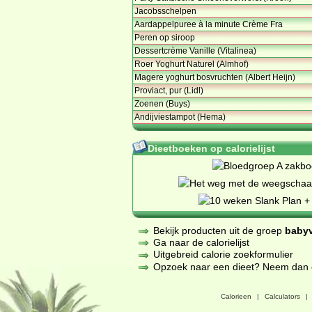
Jacobsschelpen
Aardappelpuree à la minute Crème Fra
Peren op siroop
Dessertcrème Vanille (Vitalinea)
Roer Yoghurt Naturel (Almhof)
Magere yoghurt bosvruchten (Albert Heijn)
Proviact, pur (Lidl)
Zoenen (Buys)
Andijviestampot (Hema)
Dieetboeken op calorielijst
Bekijk producten uit de groep
baby
Ga naar de calorielijst
Uitgebreid calorie zoekformulier
Opzoek naar een dieet? Neem dan een
Calorieen
|
Calculators
|