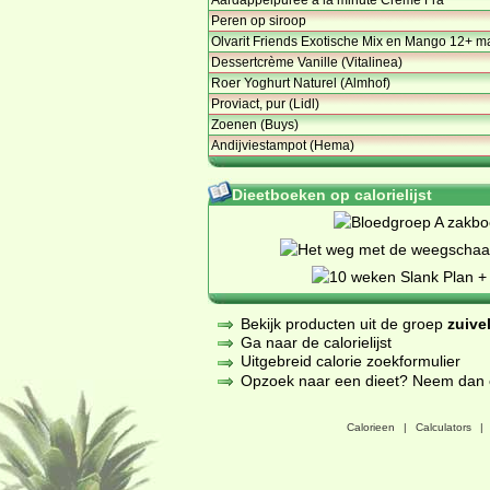
Peren op siroop
Olvarit Friends Exotische Mix en Mango 12+ m
Dessertcrème Vanille (Vitalinea)
Roer Yoghurt Naturel (Almhof)
Proviact, pur (Lidl)
Zoenen (Buys)
Andijviestampot (Hema)
Dieetboeken op calorielijst
Bekijk producten uit de groep
zuive
Ga naar de calorielijst
Uitgebreid calorie zoekformulier
Opzoek naar een dieet? Neem dan een
Calorieen
|
Calculators
|