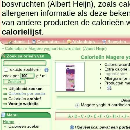
bosvruchten (Albert Heijn), zoals calorieën, ingrediënten en
allergenen informatie als deze bekend zijn bij di
van andere producten de calorieën 
calorielijst
.
Home
|
Calculators
|
Afslanktips
|
Recepten
•
Calorielijst
»
Magere yoghurt bosvruchten (Albert Heijn)
Zoek calorieën van
Calorieën Magere yo
Calorie waar
Extra calorie 
exacte zoekterm
Ingrediënten
zoek per
g / ml
Allergie infor
Zoeken
Producten me
Uitgebreid
zoeken
Calorieën per portie
Calorieën
archief
Beki
Voor je website
Magere yoghurt aardbeien
Menu
A
•
B
•
C
•
D
•
E
•
F
•
G
•
H
•
I
•
J
•
Home
Calorieen zoeken
Hoeveel kcal bevat een
porti