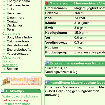
Energieschema
Magere yoghurt bosvruchten (Alber
Calorieen teller
Productnaam
Magere yoghurt bosv
Links
Eenheid
100 ml.
Recepten
E-nummers
Kcal
73
kcal
Contact
kJoule
310 kjoule
Disclaimer
Eiwit
3,0 gr.
•
Polls
Koolhydraten
15,0 gr.
•
Calculators
Body Mass Index
Vet
0,0 gr.
•
Calorieverbruik
Voedingsvezel
0,3 gr.
•
Ruststofwisseling
Natrium
- mg.
Energiebehoefte
Productgroep
Zuivel en zuivelpro
Vetpercentage
Afslanktips
Diëten
Extra calorie waarden van Magere 
Webshop
Suikers: 13,0 g
Boeken
Voedingsvezels: 0,3 g
Ingrediënten Magere yoghurt bosvr
Er zijn voor Magere yoghurt bosvruchte
11 Afvaltips
(Albert Heijn) nog geen ingrediënten
aanwezig.
Water zuivert je lichaam
Let op je voeding
Eet met regelmaat