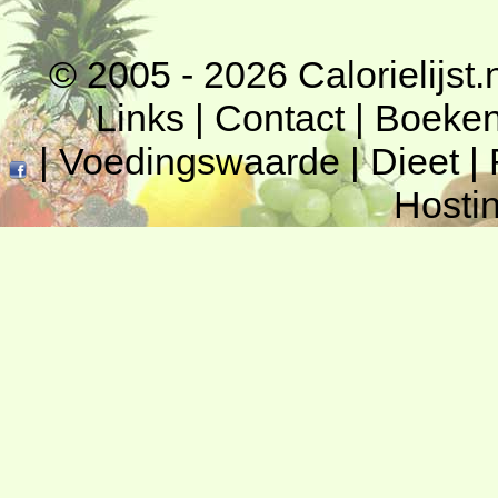
© 2005 - 2026
Calorielijst.
Links
|
Contact
|
Boeke
|
Voedingswaarde
|
Dieet
|
Hosti