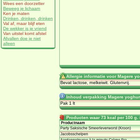
Wees een doorzetter
Beweeg je lichaam
Ken je maten
Drinken, drinken, drinken
Val af, maar blijf eten
De wekker is je vriend
Van uitstel komt afstel
Afvallen doe je niet
alleen
Allergie informatie voor Magere yo
Bevat lactose, melkeiwit. Glutenvrij.
Inhoud verpakking Magere yoghurt
Pak 1 lt
Producten waar 73 kcal per 100 g. i
Productnaam
Party Saksische Smeerleverworst (Kroon)
Jacobsschelpen
Aardappelpuree à la minute Crème Fra