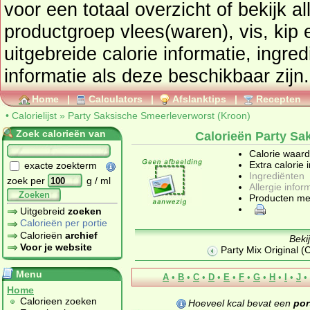
voor een totaal overzicht of bekijk alle producten uit de
productgroep
vlees(waren), vis, kip 
uitgebreide calorie informatie, ingre
informatie als deze beschikbaar zijn.
Home
|
Calculators
|
Afslanktips
|
Recepten
•
Calorielijst
»
Party Saksische Smeerleverworst (Kroon)
Zoek calorieën van
Calorieën Party Sa
Calorie waar
Extra calorie 
exacte zoekterm
Ingrediënten
zoek per
g / ml
Allergie infor
Zoeken
Producten me
Uitgebreid
zoeken
Calorieën per portie
Calorieën
archief
Beki
Voor je website
Party Mix Original (
Menu
A
•
B
•
C
•
D
•
E
•
F
•
G
•
H
•
I
•
J
•
Home
Calorieen zoeken
Hoeveel kcal bevat een
por