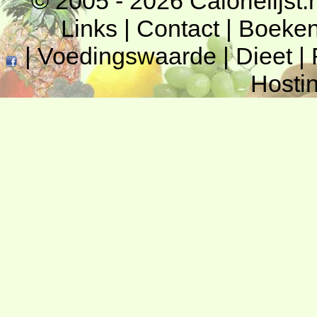
© 2005 - 2026
Calorielijst.
Links
|
Contact
|
Boeke
|
Voedingswaarde
|
Dieet
|
Hosti