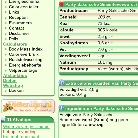
Energieschema
Party Saksische Smeerleverworst 
Calorieen teller
Productnaam
Party Saksische Sme
Links
Eenheid
100 gr.
Recepten
E-nummers
Kcal
73
kcal
Contact
kJoule
305 kjoule
Disclaimer
Eiwit
2,5 gr.
•
Polls
Koolhydraten
0,6 gr.
•
Calculators
Body Mass Index
Vet
7,0 gr.
•
Calorieverbruik
Voedingsvezel
- gr.
•
Ruststofwisseling
Natrium
181 mg.
Energiebehoefte
Productgroep
Vlees(waren), vis, ki
Vetpercentage
Afslanktips
Diëten
Extra calorie waarden van Party S
Webshop
Verzadigd vet: 2,5 g
Boeken
Suikers: 0,4 g
Ingrediënten Party Saksische Sme
Er zijn voor Party Saksische
11 Afvaltips
Smeerleverworst (Kroon) nog geen
ingrediënten aanwezig.
Water zuivert je lichaam
Let op je voeding
Eet met regelmaat